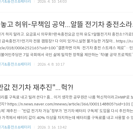
전기&충전소&배터리
2026. 4. 10. 14:03
.7원으로 제시했다. 여기에 업계가 가져갈 이윤 20%를 더해 실제 충전요금이 정해..
놓고 허위-무책임 공약...알뜰 전기차 충전소라
거 하지 말라고. 요금표시 의무화?완속충전요금 인하 유도?알뜰전기차 충전소?가로
 급속충전기?전기차 전용 캠핑장? 다 이미 있거나,실현 불가능한 거잖아... https://n.ne
ticle/018/0006252165?sid=100 “결혼하면 이득·전기차 충전 스트레스 제로”…민
불어민주당은 7일 국회에서 국민 삶에 밀착한 정책을 제안하는 ‘착!붙 공약 프로젝트’ 
 따른 경제적 불이익을 해소하는 ‘결혼 인센티브’ 공약과 전기차 이n.news.naver.c
전기&충전소&배터리
2026. 4. 8. 10:17
는 게 아니라고.전기차 타지도 않은 사람이 말장난식으로 만든 티가 ... Merito..
반값 전기차 재추진"...헉?!
리를 구독료 내고 빌려 쓴다? 흠... 이거 생각한 공무원은 나름 혁신적이라고HWP로
지? https://n.news.naver.com/mnews/article/366/0001148805?sid=10
제’ 재추진… “반값 전기차 가능”정부가 ‘전기차 배터리 구독제’ 도입을 다시 추진하는
 가격에서 배터리 값이 40% 이상을 차지하는데 배터리를 구독료를 내고 사용할 수 있
.naver.com 현 정권, 항상 내 생각보다 훨씬 더 어마어마한 자들이 많은 것이세상살이지 뭐. M
전기&충전소&배터리
2026. 3. 16. 13:42
ric