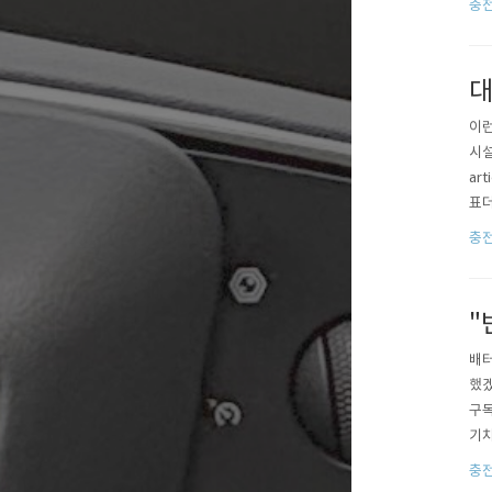
충
48
대
이런
시설
ar
표더
혼에
충
원하
"
배터
했겠
구독
기차
ws
충
ect