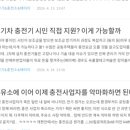
 위는 고속도로 충전소 충전기라는데점검중 이라고 하고 그대로 방치 중 ㄷㄷ 월급을 
전기&충전소&배터리
2026. 4. 15. 13:47
 충전사업자를 악마화하는 사태가 계속될테니중소 전기차 충전사업자들은 ..
기차 충전기 시민 직접 지원? 이게 가능할까
야 좋지만, 시민이 보조금을 받으면 보조금 받기까지 과정도 복잡하고 (동의 등)의무 
 하는데,이게 가능하다고 봄? 수많은 공동주택들이 충전요금 오를 것을 알고도업자를
데...(자체 설치 충전기들은 고장나거나 기술 대응 이슈가 있으면 진짜 관리가 거의 안
을 안해주면업자들이 뒤로 돈을 챙겨주는(페이백) 경우도 속출할테고허술한 장치들이 난
 설치하고, 설치비 절반 돌려받는다''…전기차 충전기 시민 직접 지원- 서울시, 보조금 
전기&충전소&배터리
2026. 4. 14. 13:56
으로 전환…설치비 최대 50% 지원- 단독주택·빌라 등 ‘충전 사각지대’ 집중 공략…
 ..
유소에 이어 이제 충전사업자를 악마화하면 된
 충전사업자가 죽든 말든 내 알바 아니지만, 전기 원가는 오르는데 환경부카드 로밍
 정해 버리면, 충전 사업자 죽으라는 거지? 뭐든 싸면 좋지만, 이런 식으로 싼 건 과연
이지 뭐. 다주택자 악마화, 주유소 사장 악마화... 맘에 안드면 계속 악마화 하면 되지 뭐.
것 같지?암... ㅋㅋㅋㅋㅋ 개편안에서는 충전요금 원가를 △30킬로와트(kW) 미만 kWh당
kW 미만 272.2원 △50kW 이상 100kW 미만 281.9원 △100kW 이상 200kW 미만