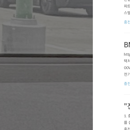
파트
스텔
충전
충
ctr
B
ht
텍처
00
전기
소요
충
가치
"
1.
를 
충전