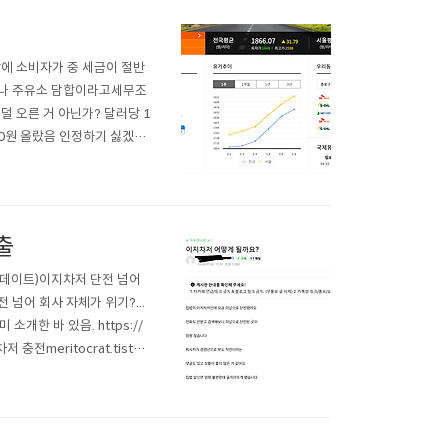
이참에 소비자가 중 세금이 절반
유사나 주유소 담합이라고세무조
덜 오른 거 아닌가? 달러당 1
00원 올랐음 인정하기 싫겠지
 신나게 타세요.충전단가는 당
lec..
출
 업데이트)이지차저 단전 넘어
 단전 넘어 회사 자체가 위기?...
한 바 있음. https://
충전meritocrat.tistor