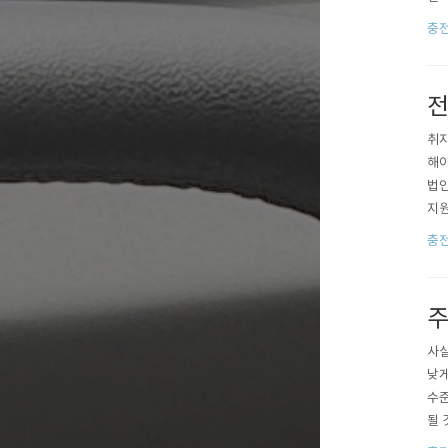
출.
충
ㄷㄷ
전
취지
해야
법인
지원
앞에
충
민’
해소-
주
사실
낮게
수준
될 
50