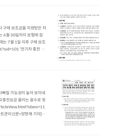
기차 구매 보조금을 지원받은 차
 6월 30일까지 보험에 참
는 7월 1일 이후 구매 보조
96?sid=101 '전기차 충전 중
한 화재로 제3자의 재물에
후에너지환경..
자빠질 가능성이 높아 보이네.
고충전요금 올리는 꼼수로 뒷
leView.html?idxno=11
파트관리신문=양현재 기자] 정
을 지원받아 신규 충전기로 교