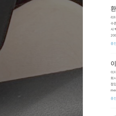
환
리터
수준
사 
20
만,
충
장 
이
이지
회사
점입
me
y.c
충