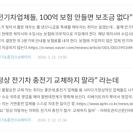
전기차업체들, 100억 보험 안들면 보조금 없다"
가 청라서 홀랑 태우는 불 냈으니,금융 족쇄를 채우자는 취지는 알겠는데... 올해 전
 판매한 제작사와 수입사는 보험에 의무적으로 가입해야 한다. 해당 제작사와 수입사는
지 결정한 뒤 2분기에 안내될 보험료를 내야 한다. 보험에 가입하지 않은 업체 전기차에
 지급되지 않는다.https://n.news.naver.com/mnews/article/001/00159534
' 대물피해 100억원 보장…보험사업자 공모전기차를 충전하거나 주차해뒀을 때 발생
전기&충전소&배터리
2026. 3. 12. 13:50
를 입힌 경우 100억원을 보장해주는 '전기차 화재 안심 보험' 사업자를 공모한다. 기
정상 전기차 충전기 교체하지 말라" 라는데
 불필요한 교체 막는 취지는 좋은데,충전기 업체들 몸 사리다가정상적인 업체들도 나
 수요 위주로 영업을 해야 할텐데한계가 명확해 보인다. 리베이트까지 뿌려서 영업하
 치는 거면충전 업체들 스스로 자초한 일이긴 함. https://www.aptn.co.kr/news/artic
42 “정상 작동하는 아파트 전기차 충전기 철거·교체하지 말라” - 아파트관리신문[아
사용할 수 있는 전기차 충전기를 ‘사용연수 5년 경과’ 등의 이유로 철거 후 국고보조금
전기&충전소&배터리
2026. 3. 12. 11:36
는 일부 충전사업자의 과도한 영www.aptn.co.kr Meritocrat @ it's electric