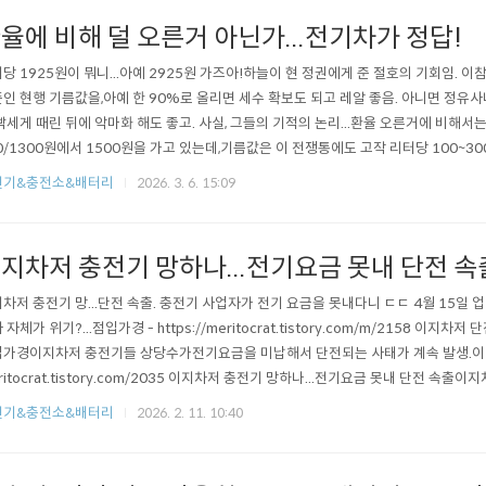
율에 비해 덜 오른거 아닌가...전기차가 정답!
당 1925원이 뭐니...아예 2925원 가즈아!하늘이 현 정권에게 준 절호의 기회임. 
인 현행 기름값을,아예 한 90%로 올리면 세수 확보도 되고 레알 좋음. 아니면 정
빡세게 때린 뒤에 악마화 해도 좋고. 사실, 그들의 기적의 논리...환율 오른거에 비해서는
0/1300원에서 1500원을 가고 있는데,기름값은 이 전쟁통에도 고작 리터당 100~3
이 광란의 칼춤에 휩쓸리지 않으려면결국 전기차가 정답. 일렉트릭 오너들은 즐기면서
전기&충전소&배터리
2026. 3. 6. 15:09
요동치지 않을 테니... 당하는 건 내 알바 아닌 내연기관 오너들이니. Meritocrat @ it's e
지차저 충전기 망하나...전기요금 못내 단전 속
차저 충전기 망...단전 속출. 충전기 사업자가 전기 요금을 못내다니 ㄷㄷ 4월 15일
 자체가 위기?...점입가경 - https://meritocrat.tistory.com/m/2158 이지차저
가경이지차저 충전기들 상당수가전기요금을 미납해서 단전되는 사태가 계속 발생.이미 소개
ritocrat.tistory.com/2035 이지차저 충전기 망하나...전기요금 못내 단전 속출이지차저 
omMeritocrat @ it's electric
전기&충전소&배터리
2026. 2. 11. 10:40