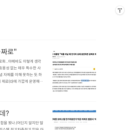
공짜로"
료화...아메바도 이렇게 생각
효용성 없는 매우 특수한 사
념 자체를 이해 못하는 듯.하
의 제로(0)에 가깝게 운영해도
article/008/0005385
 대통..
데?
을 봤나.(어딘지 알지만 말
주상복합 오피스텔 전기차충전기 막은 아