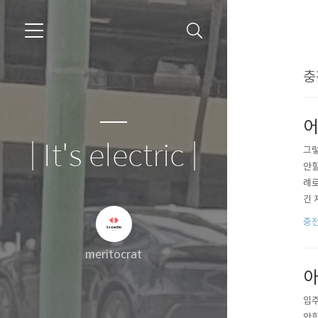
충
어
| It's electric |
그렇
안할
례로
긴 
손해
충
32
meritocrat
아
입주
안함