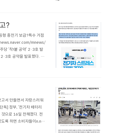
고?
등형 충전기 보급?특수 거점
ws.naver.com/mnews/
주당 ‘착!붙 공약’ 2·3호 발
2·3호 공약을 발표했다. 결
om 전기차 오너들은 저런 거
 보고서 만들면서 자랑스러워
1 [단독] 정부, ‘전기차 배터리
 것으로 16일 전해졌다. 전
도록 하면 소비자들이n.ne
eritocrat @ it's el