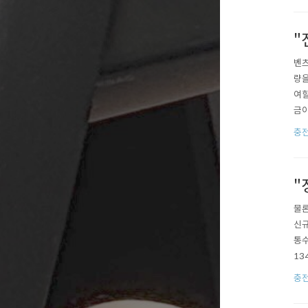
"
벤츠
량을
여할
금이
화재
충
손해
"
물론
신규
통수
13
상 
충
체하