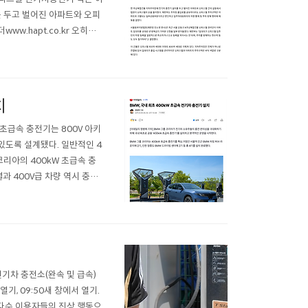
 두고 벌어진 아파트와 오피
w.hapt.co.kr 오히려
itocrat @ it's ele
치
 이번 초급속 충전기는 800V 아키
있도록 설계됐다. 일반적인 4
코리아의 400kW 초급속 충
과 400V급 차량 역시 충전
 안정성과 정숙성에도 프리미엄
.
기차 충전소(완속 및 급속)
기, 09:50새 창에서 열기.
다수 이용자들의 진상 행동으