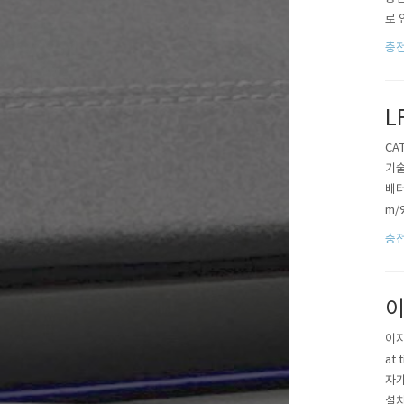
로 
상)
충
전기
서 
L
CA
기술
배터
m/
나트
충
이
이지
at
자가
설치