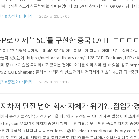
인해 극심한 스트레스를 받아왔기 때문입니다 01:59새 창에서 열기, 09:09새 창에서 
 유형노상방뇨 및 무단 투기: 식당 이용자가 아니면 화장실 이용이 제한됨에도 불구하고,
전기&충전소&배터리
2026. 6. 23. 17:05
 뒤편이나 공터에 대소변을 보고 쓰레기와 담배꽁초를 무단으로 버려 주변이 오물 밭이
열기..
FP로 이제 '15C'를 구현한 중국 CATL ㄷㄷㄷ
TL이 LFP 신형을 공개했는데, 4C 5C C레이트 이정도가 아니고,아예 15C로 충전 가능
들이 있었는데...https://meritocrat.tistory.com/1128 CATL Tectrans ; L
리 중 LFP 기술을 극대화하고 있다는 건이미 소개를 여러 차례 한 바 있음. 참고 https://mer
952 'CATL Shenxing 플러스' 배터리와 벤츠 전기차 전략세계 최초의 4C 급 급속충전이mer
륨도 진행 중이고...https://meritocrat.tistory.com/1497 중국CATL, 올해 말 나
전기&충전소&배터리
2026. 4. 22. 11:12
지차저 단전 넘어 회사 자체가 위기?...점입가
차저 충전기들 상당수가전기요금을 미납해서 단전되는 사태가 계속 발생.이미 소개한 바 있음.
.tistory.com/2035 이지차저 충전기 망하나...전기요금 못내 단전 속출이지차저 충전기
 전기 요금을 못내다니 ㄷㄷ Meritocrat @ it's electricmeritocrat.tistory.
한 것 뿐만 아니라,멀쩡한 공용 충전기들도 전기요금을 못내거나 수리가 제대로 안된