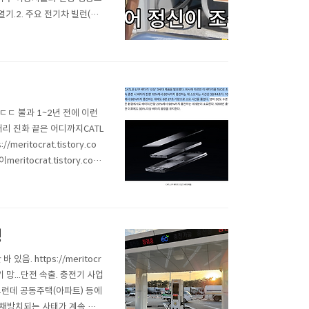
열기.2. 주요 전기차 빌런(진
 화장실을 못 쓰게 하자 충
 되었습니다 03:50새 창에
ㄷ
 ㄷㄷ 불과 1~2년 전에 이런
FP 배터리 진화 끝은 어디까지CATL
itocrat.tistory.co
itocrat.tistory.com
트륨(Sodium)이온 배터리 ..
경
 https://meritocr
 망...단전 속출. 충전기 사업
com 그런데 공동주택(아파트) 등에
 채방치되는 사태가 계속 속