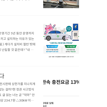
안줘서 출장올 기사가 없다고
운영기간 5년 동안 운영까지
 끼고 설치하는 이유가 있는
됨.) 게다가 설치비 절반 밖에
립할 것 같은데? ''내 집
수혜 대상을 ‘사업자’에서 ‘시
아파트-비아파트 인프라 격차
다
충전시판매 상한가를 지나치게
 맞는 걸까?현 정권 사고방식
 글 읽는 너는 곧 "악마" 안
 234.7원 △30kW 이상
 315.6원 △200kW 이상 3