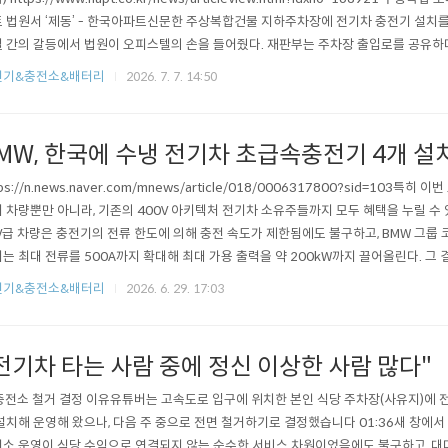
 법원서 ‘제동’ - 한국아파트신문한 주상복합건물 지하주차장에 전기차 충전기 설치를
 간의 갈등에서 법원이 오피스텔의 손을 들어줬다. 재판부는 주차장 출입로를 공유하더ww
기를 통합해서 더 폭넓게 운용해야 하는 거 아닌가?오피스텔따로, 아파트 따로 이게 뭐니. Mer
전기&충전소&배터리
2026. 7. 7. 14:50
ic
MW, 한국에 수냉 전기차 초급속충전기 4개 설
tps://n.news.naver.com/mnews/article/018/0006317800?sid=103특히
 차량뿐만 아니라, 기존의 400V 아키텍처 전기차 소유주들까지 모두 혜택을 누릴 수 
V급 차량은 충전기의 전류 한도에 의해 충전 속도가 제한됨에도 불구하고, BMW 그룹 
는 최대 전류를 500A까지 확대해 최대 가용 출력을 약 200kW까지 끌어올린다. 그 결
 시간이 약 1.7배 단축된다.BMW 그룹 코리아는 400kW 초급속 충전기의 기술적
전기&충전소&배터리
2026. 6. 29. 17:03
를 부여했다. 고출력 충전 시 필연적으로 발생하는 발열 문제를 해결하기 위해 이전의.
전기차 타는 사람 중에 정신 이상한 사람 많다"
 충전소 철거 결정 이유유튜버는 고속도로 입구에 위치한 본인 식당 주차장(사유지)에 전
설치해 운영해 왔으나, 다음 주 중으로 전면 철거하기로 결정했습니다 01:36새 창에서 열
소 운영이 식당 수익으로 연결되지 않는 순수한 서비스 차원이었음에도 불구하고, 대