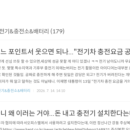
전기&충전소&배터리 (179)
느 포인트서 웃으면 되나..."전기차 충전요금 
게 선심 쓰듯 할 수 있으면,세상에 성공 못할 게 어디 있겠나 ㅋㅋ 전기 남아도니까 무
 듯. 몇몇 특수지역과 기후부 충전기 외에는버리는 전기 활용이란 아이디어는대부분 
 확인된 것들임. 공짜로 충전하게 해 주면 뒷일은 감당은 되고? 전기가 버려진다는 개
저자가 뭐 알고 말하는 것도 아닐테니. 이재명 대통령이 13일 "전기차 충전 요금을 거
가 아니지 않나"라며 "그걸 해야 한다"고 밝혔다.https://n.news.naver.com/mnews/
전기&충전소&배터리
2026. 7. 14. 14:10
4?sid=100 李대통령 "여름 아닐 때 전기차 낮 충전시 공짜로…빨리빨리 하세요"이재명
니 왜 이러는 거야...돈 내고 충전기 설치한다는
자 협의에 따라서오피스텔에서 사용하려고 설치한다는데, 이런 정신나간 강동 주상복합
) https://www.hapt.co.kr/news/articleView.html?idxno=168921 