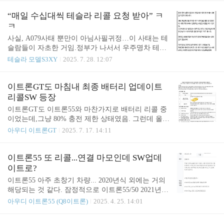
@ it's electric
론GT도 이트론55와 마찬가지로 배터리 리콜 중이었
는데,그냥 80% 충전 제한 상태였음. 그런데 올해 초
“매일 수십대씩 테슬라 리콜 요청 받아” ㅋ
리콜하겠다고 해 놓고일단 최종 SW업데이트는 중단
ㅋ
된 상태였음. 참고 https://meritocrat.tistormeritocrat.tist
사실, A079사태 뿐만이 아님사필귀정…이 사태는 테
ory.com 그런데 웃긴 건 센터의 실질 대응임.SW 패치
슬람들이 자초한 거임.정부가 나서서 우주명차 테슬
해 주는데 2주가 걸린다고 ㄷㄷ1박2일이면 솔직히
라 탄압할지지켜봐야지 ㅋㅋMeritocrat @ it’s electric
테슬라 모델S3XY
2025. 7. 28. 12:07
이해는 가지만, 2주는 좀 너무한 거 아니냐고.당연 대
차도 없음 ㅋㅋㅋ 심지어 이 건은 고전압배터리 리콜
건으로..
이트론GT도 마침내 최종 배터리 업데이트
리콜SW 등장
이트론GT도 이트론55와 마찬가지로 배터리 리콜 중
이었는데,그냥 80% 충전 제한 상태였음. 그런데 올해
초 리콜하겠다고 해 놓고일단 최종 SW업데이트는
아우디 이트론GT
2025. 7. 17. 14:11
중단된 상태였음. 참고 https://meritocrat.tistory.com/14
74 이트론GT 고전압배터리 개선은 빨라도 '25년 3분
기에이트론55 고전압배터리 개선은현재 3월부터 SW
이트론55 또 리콜...연결 마모인데 SW업데
업데이트가 진행 중임.충전량 80% 제한이 100%로
이트로?
풀림. 참고 글 https://meritocrat.tistory.com/1470 이트
이트론55 아주 초창기 차량... 2020년식 외에는 거의
론55 배터리 리콜(93U9) 최종 SW패치 완료화재발생
해당되는 것 같다. 잠정적으로 이트론55/50 2021년식
우려meritocrat.tistory.com 그런데 7월 14일에 리콜이
부터인 듯.(내 차는 해당 안됨 ㄷㄷ, 다행인건가?) 내
아우디 이트론55 (Q8이트론)
2025. 4. 25. 14:01
발표됨.최종SW 업데이트를 해 준다고.아마도 이트
부 부품의 마모가 증가할 수 있는데,SW업데이트로
론55와 동일한 방식으로 추정됨.이트론55 배터리
조치가 가능?희안할 세 ㄷㄷ 암튼 4월 25일부터 진행
최..