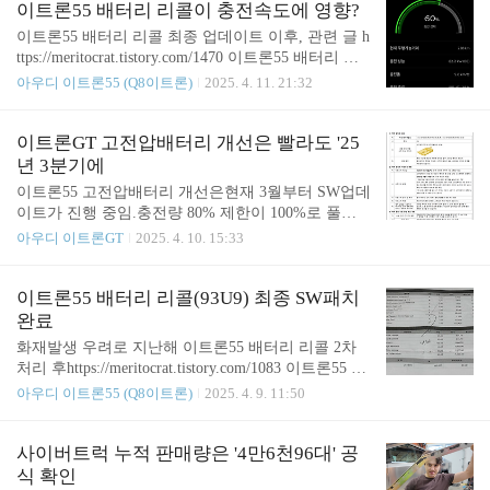
되는 건이다. 리콜 켐페인 번호가 93PG인것 같은데,
이트론55 배터리 리콜이 충전속도에 영향?
해외 사례도 아직 올라온 게 없는 듯 하다.지켜봐야
이트론55 배터리 리콜 최종 업데이트 이후, 관련 글 h
할 듯. Meritocrat @ it's electric
ttps://meritocrat.tistory.com/1470 이트론55 배터리 리
콜(93U9) 최종 SW패치 완료화재발생 우려로 지난해
아우디 이트론55 (Q8이트론)
2025. 4. 11. 21:32
이트론55 배터리 리콜 2차 처리 후https://meritocrat.tis
tory.com/1083 이트론55 배터리 리콜, 4개월만에 '2차'
처리했습니다1차에서 고전압배터리 문제점을 체크
이트론GT 고전압배터리 개선은 빨라도 '25
하기 위해 약 4개meritocrat.tistory.com 일부 이용자가
년 3분기에
충전속도가 정상이 아니라는 의견이 나왔다. 과연 충
이트론55 고전압배터리 개선은현재 3월부터 SW업데
전커브를 강제 조정해서 최종 리콜 조치를 했을
이트가 진행 중임.충전량 80% 제한이 100%로 풀
지... 100kw 급속 충전기에서 59%부터 100%까지 시
림. 참고 글 https://meritocrat.tistory.com/1470 이트론5
아우디 이트론GT
2025. 4. 10. 15:33
도해충전 속도를 직접 체크해 봤다. 이트론55는 100k
5 배터리 리콜(93U9) 최종 SW패치 완료화재발생 우
w충전기의 경우80kw가 나오면 정상이다. ..
려로 지난해 이트론55 배터리 리콜 2차 처리 후http
s://meritocrat.tistory.com/1083 이트론55 배터리 리콜,
이트론55 배터리 리콜(93U9) 최종 SW패치
4개월만에 '2차' 처리했습니다1차에서 고전압배터리
완료
문제점을 체크하기 위해 약 4개meritocrat.tistory.co
화재발생 우려로 지난해 이트론55 배터리 리콜 2차
m 그런데 이트론GT의 경우에는 동일한 고전압 배터
처리 후https://meritocrat.tistory.com/1083 이트론55 배
리 리콜이 진행 중인데,오는 2025년 3분기가 되야 최
터리 리콜, 4개월만에 '2차' 처리했습니다1차에서 고
아우디 이트론55 (Q8이트론)
2025. 4. 9. 11:50
종 패치가 가능해 질 예정이라고.때문에 80% 충전제
전압배터리 문제점을 체크하기 위해 약 4개월 동안 8
한은 여전히 현재진행형. 4월 10일 리콜 공지 자료..
0% 충전으로 자발적 제한...이후 2차에서 배터리 상
태를 점검하고 본사로 정보 전송... 그리고 수정된 S
사이버트럭 누적 판매량은 '4만6천96대' 공
W업데이트...(이 과정에서 배meritocrat.tistory.com 20
식 확인