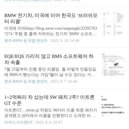
센터에서 하는 간헐적 정기점검 이벤트때나 하던가
터 들어가면 리콜 하시길. Meritocrat @ it's electric
뭐...에어컨 필터는 내가 뭐 자주 갈아주니 굳이 할 필
요도 없을 것 같고. 그리고 후방카메라 리콜 작업도
BMW 전기차, 미국에 이어 한국도 '브러쉬모
했는데,https://meri..
터 리콜'
미국에 이어https://blog.naver.com/sunpungki/22391763
7274 '주행 중 출력 저하되는 전기차' BMW 소프트웨
어 이슈로 7만 대 리콜전기 모터 소프트웨어가 이중
벤츠-BMW 등 유럽 완성차
2025. 8. 20. 14:49
절연 상태를 잘못 감지 시속 32km 이상의 속도에서
추진력 상실을 초래 BM...blog.naver.com 8월 21일부
터 한국도 브러쉬모터 리콜 시작거의 대부분의 BMW
EQE/EQS 가리지 않고 BMS 소프트웨어 하
전기차가 해당함.한국엔 대상 차량이 1만대가 넘음.
자 속출
정작 한국 테스트에서는 브러쉬모터 문제 없다고 했
7월 25일부터 진행 중인 리콜임. 뭘 어떻게 만들었길
는데 ㅋㅋhttps://meritocrat.tistory.com/1663 "BMW iX
래 BMS가 뻗는다는 거임?불이 날 수도 있다는 거잖
3 브러시모터 문제 없다"고 테스트 했다지만BMW는
아 ㄷㄷ 1. 하드웨어 하자도 아니고...일단 벤츠 수준
벤츠-BMW 등 유럽 완성차
2025. 8. 7. 10:48
자사 전기차 모터 마모도에 문제될 수 있다고 보고
에 너무 짜치는 에러이고(심지어 많은 데이터를 요구
조사를 했는데,https://meritocrat.tis..
받으면 다운된데 ㅋㅋ) 2. 이게 BMS라는게 더 치명
적임.배터리 콘트롤을 못할 수 있다는 거잖아.배터리
1~2억짜리 차 샀는데 SW 패치 2주? 이트론
셀 불량을 BMS가 간과하면 화재로 이어질 수도 있는
GT 수준
거임. 사지 말라고 해도 어차피 살거...잖... 제조사의
이트론GT... etron gt 차량도 배터리 리콜 최종 패치가
반성도 없고, 구매자들도 무지성으로 사고...아무리
공개됐고,센터에서 리콜을 진행한다고 소개한 바 있
지적질 해도 벤츠 할인이라면 침 질질 흘리며... 결국
음. 참고 https://meritocrat.tistory.com/1659 이트론GT
아우디 이트론GT
2025. 8. 4. 10:47
... 이게 뭔 의미가 있는 포스팅일까. ㄷㄷ Meritocrat
도 마침내 최종 배터리 업데이트 리콜SW 등장이트