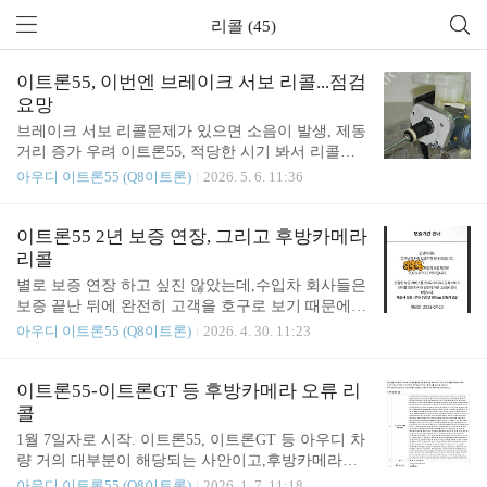
리콜 (45)
이트론55, 이번엔 브레이크 서보 리콜...점검
요망
브레이크 서보 리콜문제가 있으면 소음이 발생, 제동
거리 증가 우려 이트론55, 적당한 시기 봐서 리콜가
야 하겠구먼.이트론55는 브레이크바이와이어고전기
아우디 이트론55 (Q8이트론)
2026. 5. 6. 11:36
차 회생제동이 개입을 자주 하기 때문에페달 감각이
내연기관 대비 약간 이색적임.https://meritocrat.tistory.
com/m/78 전기차는 브레이크패드가 완전히 없어질
이트론55 2년 보증 연장, 그리고 후방카메라
지도 모른다?아우디 이트론55 센터 들어가면 가장 많
리콜
이 듣는다는 이야기가 "브레이크패드가 새것 같다"
별로 보증 연장 하고 싶진 않았는데,수입차 회사들은
늘 듣는 이야기지만 사실 새삼스러운 것도 아니다.
보증 끝난 뒤에 완전히 고객을 호구로 보기 때문에그
이트론55는 회생제동을 3단계로 관리를 하고 있는데
래도 큰 고장 날 경우 확실히 해 둘 상황이 필요해서
아우디 이트론55 (Q8이트론)
2026. 4. 30. 11:23
meritocrat.tistory.com 때문에 전자식임에도 마치물리
보험사 낀 보증임에도 불구하고 아우디코리아 상품
브레이크를 밟는 듯한 효과를 만들어내는 구조로 돼
이라고 해서 일단 가입. 5년 15만km 만료 전에 저 돈
있음. 페달 담력이 이상하거나 이상 소음이 들리는
을 내면 7년으로 늘어남.그냥 보증해주는게 아니고
이트론55-이트론GT 등 후방카메라 오류 리
분들은교체 ..
보험사 끼고 하는 거임.(3년 지난 뒤에 추가 2년 해
콜
준 당초 보증도 마찬가지 방식) 이트론55의 경우 2년
1월 7일자로 시작. 이트론55, 이트론GT 등 아우디 차
에 225만5천원이다. 80만원이 넘는 정기점검 상품(서
량 거의 대부분이 해당되는 사안이고,후방카메라가
비스쿠폰) 구입은 일단 안하는 걸로 생각하는 중임.
뜨지 않는 오류로, SW패치로 가능한 것으로 보임. 센
아우디 이트론55 (Q8이트론)
2026. 1. 7. 11:18