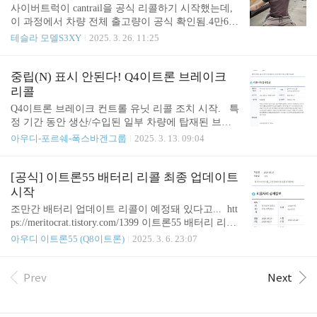
24년을 넘어 2025년 3월부터 드디어 최종 SW 패치
사이버트럭이 cantrail을 공식 리콜하기 시작했는데,
진행.리콜 번호는 93U9 임. 이로서 이트론55는 100%
이 과정에서 차량 전체 출고량이 공식 확인됨.4만6천
충전이 공식적으로 가능해짐.아래는 정기점검 작업
96대... (이 비싼 차를 북미에서만 꽤 많이 팔았네?
테슬라 모델S3XY
2025. 3. 26. 11:25
도 함께 진행된 결과이고... 뭐 크게 달라진 건 없어
ㅎ) 이 중에 문제가 되는 차량은 1% 수준으로이미 15
보인다.베컴 등에 영향도 없음. 당연히 내 고전압배
0여대가 조치 요구를 했다고 함. 스테인레스를 붙이
터리에도 문제 없..
는 '구조접착제' 하자라고 함.주행 중에 뜯겨 나가 버
중립(N) 표시 안된다! Q4이트론 브레이크
린다고 ㄷㄷ 제기된 하자 이슈 https://youtu.be/3WldS
리콜
l3HGr8?si=C8QkOgfnuDHCdRoe https://www.caranddr
Q4이트론 브레이크 컨트롤 유닛 리콜 조치 시작. 특
iver.com/news/a64245325/tesla-cybertruck-loose-steel-bo
정 기간 동안 생산/수입된 일부 차량에 탑재된 브레
dy-part-recall/https://www.carscoops.com/2025/03/tesla-r
이크 컨트롤 유닛 소프트웨어 조합 오류로 인하여,
아우디-포르쉐-폭스바겐그룹
2025. 3. 13. 09:04
ecalls-every-singl..
일부 상황에서 계기판에 기어 위치 'N'이 표시되지 않
을 수 있으며, 이런 경우 탑승자 및 보행자의 상해 위
험이 증가할 수 있는 가능성에 따른 리콜 (이는 자동
[공식] 이트론55 배터리 리콜 최종 업데이트
차 및 자동차부품의 성능과 기준에 관한 규칙 제13조
시작
(조종장치) 별표2의 일부를 준수하지 않아 국내 안전
조만간 배터리 업데이트 리콜이 예정돼 있다고... htt
기준을 충족하지 않을 수 있음) 참고 https://n.news.na
ps://meritocrat.tistory.com/1399 이트론55 배터리 리콜,
ver.com/mnews/article/001/0015262200?sid=101 벤츠·
최종 SW 업데이트 임박이트론55의 배터리 리콜에
아우디 이트론55 (Q8이트론)
2025. 3. 6. 23:07
아우디·도요타 등 수입차 11개 차종 1만5천671대 리
대해서는 이미 진행 상황을 소개한 바 있는데,https://
콜국토교통부는 메르세데스-벤츠 코리아, 폭스바겐
meritocrat.tistory.com/1083 이트론55 배터리 리콜, 4개
그룹코리아, 한국토요타자동차, 스텔란..
월만에 '2차' 처리했습니다1차에서 고전압배터리 문
Prev
Next
제점을 체크하meritocrat.tistory.com 했는데, 공식 리
콜 통지가 옴 최종 소프트웨어 패치로 배터리 리콜이
완료된다고. Meritocrat @ it's electric