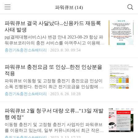
파워큐브 (14)
파워큐브 결국 사달났다...신용카드 재등록
사태 발생
pg(결제대행서비스)사 변경 안내 2023-08-29 항상 파
워큐브코리아의 충전 서비스를 아껴주시고 이용해
주시는 고객 여러분께 늘 감사드리며 안내 말씀 드리
충전기&충전소&배터리
2023. 8. 30. 09:54
겠습니다. 파워큐브코리아는 사회·경제적인 여건과
나날이 증가하는 원가 인상 요인을 자체적으로 해결
해보고자 여러 각도에서 노력을 기울이고 있습니다.
파워큐브 충전요금 또 인상...한전 인상분을
그 일환으로 기존 PG사와 수수료 협상을 진행하였으
적용
나 원만한 합의를 도출하지 못하였고 관리 비용 증가
파워큐브 이동형 및 고정형 충전기 충전요금 인상이
는 고객 서비스 비용의 인상으로 이어질 수 있다고
소폭 진행된다. 한전이 최근 전기요금을 인상함에 따
판단하여 부득이하게 PG사를 변경하기로 결정하였
라 동일 수준의 인상이다. VAT를 포함하면 약 10원
충전기&충전소&배터리
2023. 6. 26. 10:28
습니다. 따라서 2023년 10월 1일부터는 카드 재등록
정도 단가가 오르는 셈이다. 인상 가격은 7월 1일부
을 진행하셔야 충전 서비스 이용이 가능하오니 고객
터 적용. 출처 https://www.ev-line.co.kr/cshelp/notice.as
님들의 너른 양해 부탁드립니다. 감사합니다. 출처 ht
p?idx=13163 EV-Line 전기차 충전 서비스 ​카드활용
파워큐브 2월 청구서 대량 오류..."13일 재발
tps://www.ev-line.co.kr/cshelp..
잘하시면 반값충전도 가능해요![신한 EV카드 할인
행 예정"
제도]실적에 따라 월2만원한도내[삼성ID EV카드 할
이동형 충전기 및 고정형 충전기 사업자인 파워큐브
인제도]실적에 따라 월3만원한도내[현대자동차 멤버
를 이용하고 있는데, 일부 커뮤니티에서 최근 작은
스 결제와 연계]블루멤버스 www.ev-line.co.kr Meritoc
소란이 있었다. e메일로 보내 온 2월 청구서와 홈페
충전기&충전소&배터리
2023. 3. 13. 17:22