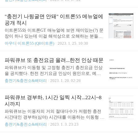
rat @ it's electric
이지에서 조회한 2월 청구서가 완전히 달랐던 것. e
메일 내역보다 엄청나게 높아진 이상한 홈피 청구서
때문에 다들 어떤 게 맞는 건지 논쟁이 일었다. 이와
"충전기 나뒹굴면 안돼" 이트론55 메뉴얼에
관련하여 파워큐브가 13일 관련 공지를 올리고 별도
공개 적시
문의했던 내용에 대해서도 답변을 해 왔다. 시스템에
이트론55와 이트론GT 매뉴얼에 보면 재미있는(?) 문
문제가 있어서 현재 수정 중이라는 설명. 일단 청구
장이 하나 있는데 이걸 해석상으로 오해하는 분들이
서를 수정 중이라고 하니 파워큐브 이용자들은 조금
있는 모양. 해외 커뮤니티에도 난독증이 있다고 할
아우디 이트론55 (Q8이트론)
2023. 1. 25. 10:30
시간을 두고 재조회를 해 보면 좋겠다. 청구서 내역
까. ㅋㅋ 한 커뮤니티 회원이 "이트론GT 매뉴얼에 보
이 업데이트 완료 되면 관련하여 추가 포스팅을 할
면, 프렁크(전면 트렁크)에 휴대용 비상충전기를 넣
예정이다. Meritocrat @ it's electric
지 말라고 되어 있다" 고 주장. 엥? 이게 무슨 소리지?
파워큐브 또 충전요금 올려...한전 인상 때문
말도 안되는 소리인데 뭔가 싶어 좀 찾아봤다. . . 1.
파워큐브가 이동형 및 고정형 충전기 충전요금 인상
이트론55 공식 매뉴얼을 보니, 휴대용 충전기는 (전
을 공지했다. 한전 전기요금 인상이 원인으로, 예상
용 가방에 담아서) 프렁크에 잘 보관을 하고 절대 탑
된 일이긴 했지만 2월부터 적잖은 충격이 있을 듯 싶
충전기&충전소&배터리
2023. 1. 20. 02:26
승객이 타는 실내에 대충 보관하지 말라고 안내하고
다. . . . 파워큐브 초기 이동형 충전요금을 생각하면
있음. 프렁크에 보관하라고 정확히 명시돼 있는데?
불과 1년여 만에 거의 전 구간에서 2-3배는 오른 것
2. 그래서 이트론GT 매뉴얼을 다시 되짚어 읽어보니,
같다. 인상속도가 너무 가파르다. 하지만 여전히 경
파워큐브 경부하, 1시간 일찍 시작...22시~8
전용 휴대용 가방에 넣지 않고 탑승객이 타는 실내나
부하를 잘 이용할 경우 기본료를 내더라도 가장 싼
시까지
전면 프렁크에 (대충) 넣는..
건 사실이니 더이상 인상이 없길 바랄 뿐이다. Merito
파워큐브는 이용자의 거의 절대다수가 저렴한 충전
crat @ it's electric
시간대인 경부하(심야) 시간대를 이용하는 이동형 충
전 서비스인데, 한전 정책 변경 때문인지, 1월 1일부
충전기&충전소&배터리
2023. 1. 3. 23:23
터 경부하 시간대가 바뀌었다. 당초 23시부터 9시까
지가 경부하였는데 22시부터 8시로 한시간씩 시간대