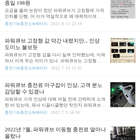
용 이유는 당연히 충전 단가다. 기본료가 많이 올랐
종일 198원
고 부담도 되지만, 충전단가가 워낙 저렴하기 때문에
요금을 올려 논란이 컸던 파워큐브가 고정형에 가격
경부하 기준으로 보면 아마 국내 최저 수준이다. 여
인하를 단행. 어 이거 역설적으로 꽤 매력적이게 됐
기에 카드 할인제도까지 엮으면 비용이 크게 떨어진
네. 낮에 수시로 충전해야하는 사람에게 상당히 어필
충전기&충전소&배터리
2022. 8. 13. 22:16
다. 하지만 단순하 값만으로 그 가치와 편의성을 평
할 수 있게 됐다. 파워큐브 입장에서도 낮 시간대는
가해서는 안된다. 파워큐브 이동형은 그 특성상, 주
수요가 너무 떨어지고 야간 시간에 맞춰 충전하려는
차와 충전을 동시에 해결할 수 있다는 대체불가능한
수요만 몰렸을테니 수익성 보전 차원에서 낮시간 마
파워큐브 고정형 값 약간 내렸지만... 인상
장점이 있다. 즉, 적당한 자리에 주차하고 코드를 꽃
진을 최대한 줄인 듯 싶다. 아쉽지만 이동형은 가격
도미노 불보듯
아 두..
변동이 없네... 안녕하세요 ! 파워큐브코리아 고객센
파워큐브가 고정형 값을 다시 일부 인하했는데, 이제
터입니다. 7월 15일 완속충전기 이용요금을 이미 인
와서 이게 무슨 의미가 있나. 파워큐브는 고정형 완
하한 바 있었으나, 파워큐브코리아를 아껴주시는 고
속이 7Kw인데, 주간에 충전하는 분들이 얼마나 될
충전기&충전소&배터리
2022. 7. 13. 11:35
객님들의 사랑에 보답하고자 완속충전기 요금제 일
까. 야간 값은 200원(정확히 198원) 그대로다. 엄청난
부의 추가인하​ 결정을 하게 되었습니다. 변경된 요금
인상이다. 특히 주말 구분 없이 주야간으로만 구분되
제의 적용은 아래와 같이 8월 16일 부터입니다. -----
는 충전 요금제는 이용자들을 엄청 화가 나게 만들었
파워큐브 충전료 마구잡이 인상, 고객 분노
아래 ----- 적용일시 : 2022년 08월 16..
을 듯. 지난 7월 1일 요금제변경을 하고 저희 파워큐
감당할 수 있겠나
브코리아에 대한 많은 고객님들의 우려 섞인 이야기
파워큐브 가격 인상에 대해 며칠 전에 간략하게 소개
를 들었습니다 모두 저희를 위한 이야기라 생각하고
한 바 있는데, 워낙 시끌시끌했던 탓인지 파워큐브
하나하나 상세히 보며 많은 것을 느꼈습니다 고객님
측에서 어제(4일) 추가 공지가 올라왔다. 나는 파워
충전기&충전소&배터리
2022. 7. 5. 16:10
들의 목소리에 경청하고 최근 물가상승률 폭등과 인
큐브 편을 들고 싶은 생각은 없지만, 어찌됐건 올랐
플레 등 경기상황이 좋지 않은 바 저희도 어려움을
어도 여전히 가장 저렴한 수준이고 이런 사업자가 사
이겨내는 활동에 동참하는 마음으로 주간 요금을 변
업을 영위할 수 있을 정도로 인상은 결국 불가피하다
2022년 7월, 파워큐브 이동형 충전료 얼마나
경하기로 하였습니다 -------------------..
고 생각하고 있다. 사실 대한민국에서 전기 재판매로
올랐나