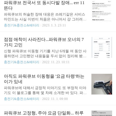
가 당겨졌다. 오너마다 사정이 다르고 이용 패턴이
파워큐브 전국서 또 동시다발 장애... err 11
다양하지만 주로 주간 시간 출퇴근을 하는 전기차 오
뜬다
너들에겐 일반적인 귀가 시간 등을 감안하면 희소식
파워큐브의 허술한 장애 대응은 쓰레기같은 서비스
이 되지 않을까 생각해 본다. 나머지 시간대도 전반
마인드는 사실 이번이 처음은 아니어서 걍 그러려니
적으로 한시간씩 조정됐는데 경부하 시간대만 잘 기
하지만, 사실 매일 급히 꾸준히 경부하시간대에 밤새
충전기&충전소&배터리
2023. 1. 3. 23:11
억하고 있어도 파워큐브는 실익을 극대화 할 수 있으
충전해야 하는 일부 오너들이 열이 많이 받은 모양.
니 참고하여 전기차 최저가 충전을 즐기자. Meritocra
그도 그럴 것이 경부하 시간대인 밤 10부터 맞춘듯이
t @ it's electric
유저를 농락하는 에러라니... 전국적으로 통신 장애
점점 애착이 사라진다...파워큐브 오너의 7
로 Err 11코드를 뿜고 난리가 난 모양이다. 난 오늘밤
가지 고민
엔 충전을 하지 않아 고민할 까닭이 없어 다행이지만
신형 파워큐브 이동형 기기를 지난 6개월 여 동안 사
역시 배터리 잔량은 틈날때마다 완충하고 늘 시나브
용하면서 고민했던 내용들을 두서 없이 정리해 봤다.
로 여유를 가지고 유지해야 불가항력 사고에 발을 동
파워큐브 이동형 충전기는 주차를 하면서 합법적으
충전기&충전소&배터리
2022. 11. 23. 10:11
동 굴리지 않는 다는 것을 다시 깨닫게 해 주는.... 전
로 충전을 할 수 있다는 점에서 역대급 충전 편의성
기차 오너로서 타산지석으로 삼아야 겠다. 3줄 요약
인 것은 분명하다. 게다가 기본 요금과 부가 요금들
1. 오늘 또 파워큐브가 파워큐브했다. 2. 싼맛에 주차
이 많긴 하지만 여전히 충전 단가는 거의 원가 수준
아직도 파워큐브 이동형을 '요금 타령'하는
까지... 오너들 필수품이지만, 3..
이라는 점도 매력적이고. 심지어 특정 카드할인 서비
이가 있네
스를 받으면 기본요금은 거의 없다고 보면 된다. 기
파워큐브에 대해서 긍정적 이야기도 또 부정적 이야
기값이 비싼 것이 흠. 여기까진 일반적인 생각들인
기도 이 블로그를 통해 몇 차례 소개한 바 있다. 파워
데, . . 최근 들어서는 파워큐브를 굳이 꾸역꾸역 사용
큐브가 그 동안 여간 삽질하는 기업이 아닌 터라, 맞
충전기&충전소&배터리
2022. 11. 1. 09:00
해야 하나... 라는 생각이 요즘 많이 든다. 암튼 좀 다
아야 할 때는 따끔하게 질책하는 게 맞지. 하지만 파
른 차원에서 파워큐브 6개월 이용자로서 본질적인
워큐브의 본질에 대해서 여전히 사람들이 오해하는
불만을 말해 볼 까 한다. 1. 파워큐브가 3kW에 가까
부분이 많은 것 같다. 파워큐브 이동형의 표면적 사
파워큐브 고정형, 주야 요금 단일화... 하루
운 속도를 보장해 주지 않는다. 거의 표시 스펙..