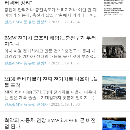
가격 얘길 들으면 2.1억짜리 i7을 납득 할 만한 사람
커넥터 엉켜"
이 몇이나 될까. Meritocrat @ it's electric
충전이 안되거나 충전속도가 느려지거나 이런 건 다
이해가 되는데, 충전기 삽입 상황에서 커넥터 래치가
해제가 안된다니... 충전기 커넥터 해제 불가가 얼마
벤츠-BMW 등 유럽 완성차
2023. 1. 27. 17:34
나 스트레스 받는 오류인지는 다들 알 것이다. 아예
차원이 다른 오류다. 테슬라 모델3/Y가 디시콤보 어
댑터를 사용시 일부 충전기에서 차량 퓨즈가 나가 버
BMW 전기차 모조리 해당?...충전구가 부러
려서 차량이 벽돌이 되곤 하는데 참고 https://meritocr
지다니
at.tistory.com/120 테슬라 디씨콤보 어댑터 쓰다 먹통
아니 이걸 전기차라고 만든 건가? 충전구가 통째 내
된 대박 사건 또 발생 테슬라는 모델3와 모델Y만 디
려앉았다. 게다가 센터의 대응도 웃긴 것이 부러졌으
씨콤보 충전 어댑터를 사용할 수 있는데, (모델S와
면 왜 부러졌는지 면밀히 검토하고 보완을 이야기해
벤츠-BMW 등 유럽 완성차
2023. 1. 19. 15:51
모델X는 차데모 어댑터를 쓰거나 세텍에서 만든 비
야 할 상황에서 고객 과실이어서 수리비를 받아야 하
공식 어댑터를 써야 하는데 이걸 사용하다 고장나면
는데 센터에서 정식 보증 절차도 없이 선심쓰듯 처리
테슬라가 meritocrat.tistory.com BMW의 경우 커넥터..
해 준다? 기자 협박까지 일삼는 BMW코리아는 한국
MINI 컨버터블이 진짜 전기차로 나올까...실
에서 한번 제대로 망해봐야 정신을 차릴 듯 . . 이게
물 포착
왜 BMW 전체의 문제냐고? ix3의 문제가 아니라 해당
MINI 컨버터블(F57 LCI)이 전기차로 나올까 나온다
부품이나 구조가 비슷할 수 있는 다른 BMW 전기차
는 말은 계속 솔솔... 기대감까지 덧붙여 말이지... (위
들... i4, ix40 ix50 등... 동일한 문제가 발생하지 않는
사진은 정식 출시는 아니고 2022년 7월 미국 'MINI ta
벤츠-BMW 등 유럽 완성차
2023. 1. 19. 15:36
다는 보장이 있나. 호구 되지 말자. 고객은 돈을 쓰는
ke the States' 로드랠리에서 시연....) 참고 https://blog.
사람이고 돈을 쓰는 사람은 기업을 향한 정당한 요구
naver.com/tokyo_drive/222847475011 2022 미니쿠퍼S
에 당당할 수 있어야 한다. Meritocrat @ it's electric
E 전기차 컨버터블 컨셉트. 'THIS TOY IS ELECTRI
최악의 자동차 전장 BMW iDrive 8, 곧 버전
C'에 어울리는 펀카 안녕하세요, 도쿄드라이브입니
업 된다