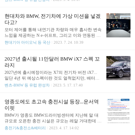
-data BMW i5 (전기차): 모델정보, 제원정보 및 하이
라이트. BMW i5 eDrive40의 충전시간은 어떤 충전소
에 따라 다를 수 있지만 일반적인 충전시간은 DC 급
현대차와 BMW, 전기차에 가상 미션을 넣겠
속 충전 시, 최대 205kW, 10-80%까지 약 30분 소요됩
다고?
니다. AC 완속 충전 시, 최대 11kW, 0-100%까지 약 8
모터 제어를 통해 내연기관 차량와 매우 흡사한 변속
시간 15분 www.bmw.co.kr BMW가 할인없이 사는 브
느낌을 제공하는 N e-쉬프트, 그리고 이와 연동된 가
랜드는 아니니까 가격 책정 전략에 거품이 있을 테니
상의 엔진 RPM과 기어단이 클러스터에 표시 최근 공
현대기아 아이오닉 등 국산
2023. 7. 24. 10:39
약간 이해는 하지만, 공개된 국내 예약 가격을 보면, i
개된 아이오닉5N의 특징 중 하나인데, 아이오닉 5 N
5 eDrive..
은 내연기관 모터스포츠 차량에서 영감을 받은 가상
변속 시스템 ‘N e-쉬프트(N e-Shift)’와 가상 사운드
2027년 출시될 11만달러 BMW iX7 스펙 꼬
시스템 ‘N 액티브 사운드 플러스(N Active Sound +,
라지
NAS+)로 운전의 재미를 높였으며, 다양한 전동화 기
2027년에 출시예정이라는 X7의 전기차 버전 iX7...
술이 함께 탑재돼 일상에서도 즐겁고 편리하게 주행
일단 4년 뒤 예상스펙이란 것도 얼척없지만, 배터리
이 가능하다. https://n.news.naver.com/mnews/article/11
를 100kWh를 넣고 주행가능거리도 제자리걸음이란
벤츠-BMW 등 유럽 완성차
2023. 5. 17. 17:40
9/0002730472?sid=101 현대차 '아이오닉 5 N' 세계 첫
게, 과연 11만 달러 값어치를 할지... 타사는 이미 천
공개…650마력 모터 얹은 '코너링 악동' 현대자동차
마력을 자랑하기도 하고 주행가능거리를 늘리네 마
가 ‘..
네 하는 마당에... 출처 https://electriccarhindime.com/u
영종도에도 초고속 충전시설 등장...운서역
pcoming-bmw-ix7-electric-car-in-2027/ Upcoming BM
이핏
W IX7 Electric Car: Release Date, Design [New Update]
BMW가 영종도 BMW드라이빙센터에 지난해 말 대
Upcoming BMW iX7 Electric Car Release Date, 2027: P
규모로 오픈한 충전 시설은 규모는 레알 거대한데 속
rice, around $110,000: Range, 315 miles [All new u..
도가 좀 안나온다. 급속이 50kW를 설치한 듯. 게다가
충전기&충전소&배터리
2023. 4. 17. 14:02
완속 숫자만 많고 급속은 8대 뿐. 참고 글 https://ww