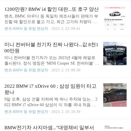
w.yna.co.kr/view/AKR20221219064600003 BMW코리
아, 인천 드라이빙센터에 국내 최대 충전시설 문열어
1200만원? BMW i4 할인 대란...또 호구 양산
| 연합뉴스 (서울=연합뉴스) 김보경 기자 = BMW코
벤츠, BMW, 아우디 등 독일차 제조사들이 판매가 부
리아가 19일 인천 영종도 BMW 드라이빙센터와 파라
진할 때 할인으로 몰고 가고, 최근 고가의 차량이 판
다이스시티에 국내 최대 규모의 전기차 충전 시설인
매가 부진한 상황인 것도 사실인데.... 벤츠의 경우 1.
벤츠-BMW 등 유럽 완성차
2023. 2. 23. 09:41
... www.yna.co.kr 물론 왕산해수욕장 공영주차장 쪽
8억씩 하는 EQS 시리즈를 법인이면 2~3천만씩 까주
에 200kW이 한대 있긴 한데, 아우디 이트론55의 최
는 상황. 아우디야 원래 할인마로 유명하고, 특히 재
고속도를 받아 주진 못한다. . . . 그런데, 운서역 공영
고가 쌓인 내연기관은 옵션이 좀 빠지는 모델은 30%
미니 컨버터블 전기차 진짜 나왔다...값 8천1
주차장에 현대 이핏이 최근 운영되..
가까이 값을 깎았다. 참고 https://meritocrat.tistory.co
00만원
m/323 1장 할인 해도 살게 못되네...벤츠 EQS 치명적
미니 컨버터블 전기차가 오는 2023년 4월에 레알로
단점 BMW i 시리즈에 앞서 벤츠 EQS 시리즈들은 이
출시된다. 정식 명칭은 'MINI Cooper SE 컨버터블' 앞
미 일찌감치 차가 안팔려서 할인이 쏠린 상황. 최근
서 소개 https://meritocrat.tistory.com/407 MINI 컨버터
벤츠-BMW 등 유럽 완성차
2023. 2. 15. 09:36
커뮤니티 글 후기를 보니 450+는 1천100만원 할인 4
블이 진짜 전기차로 나올까...실물 포착 MINI 컨버터
m은 900만원 할인.... 거의 1장은 기본으로 깔고 가는
블(F57 LCI)이 전기차로 나올까 나온다는 말은 계속
meritocrat.ti..
솔솔... 기대감까지 덧붙여 말이지... (위 사진은 정식
2022 BMW i7 xDrive 60 ; 삼성 임원이 타고
출시는 아니고 2022년 7월 미국 'MINI take the States'
왔나
로드랠리에서 시연....) 참고 http meritocrat.tistory.com
9일 오후, 삼성 건물 지하에 떡 하니 주차돼 있는... 2
네덜란드에서 999대 한정판 생산. 차량에 넘버링이
022 BMW i7 xDrive 60 삼성이 이 차를 국내 처음 출
각인되는 모양. 다만, 유럽에만 판매될 듯, 이 중에 영
시하자 마자 업무용으로 10대 샀지. 배터리로 묶인
벤츠-BMW 등 유럽 완성차
2023. 2. 10. 16:39
국엔 150대 공급. 값은 52500파운드(한화 약 8100만
양사 협력의 상징이라나 뭐라나... 떡대도 좋고 새삥
원) 20..
이니까 뭐든 좋긴 하겠지만, 나는 할인해서 8~9천짜
리 이트론55가 더 이쁘고 조화로워 보이는데.... 특히
BMW전기차 사지마셈..."대영채비 일부서