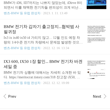
다. 오늘 소개할 자동차는 BMW그룹의 귀여운 펀카,
BMW가 iD6, ID7까지는 나쁘지 않았는데, iDirve 8이
미니쿠퍼입니다. 이번 ... blog.naver.com . . 그런데 진
되면서 이를 채택한 전기차들 편의성이 크게 비난을
짜 컨버터블 전기차 실물이 운용 중인 것으로 포착됐
받았다. 실제로 id8을 채택한 ix, ix40, ix50 등을 타는
벤츠-BMW 등 유럽 완성차
2023. 1. 11. 13:49
다. 사진 출처 https://www.autoblog.nl/nieuws/elekt..
전기차 오너 이야길 들으면 도대체 메뉴가 왜 여기에
있고 어디에 있는지 모르겠고, 왜 이 메뉴까지 들어
가서 클릭해야 하는지도 모르겠고, 화면 가득한 아이
BMW 전기차 갑자기 출고정지...협박범 사
콘 때문에 어지럽기만 하다는 평가가 압도적이다. B
필귀정
MW 기존 전장의 장점인 간결하고 직관적인 맛이 전
Ix3 ix ix40 ix50 i4 가리지 않고... 12월 인도 예정 차
혀 없고 불안정하게 동작하니 과도기적이라는 느낌
량의 1/4수준 전기차 차량에서 문제점 발생한 것으로
이 확 든다는 거지. 이 전장이 벌써 iD 9로 버전업 되
추정... 품질 관리팀은 제조 오류로 인해 BMW i4 및
벤츠-BMW 등 유럽 완성차
2022. 12. 16. 13:34
는 모양이다. 참고 https://www.bmwblog.com/2023/01/
BMW iX를 포함한 여러 전기 자동차에 사용되는 전
04/bmw-x1-idrive-9/ BMW iDrive 9 Coming to BMW X
기 모터의 휠 베어링에 마모 및 손상이 발생할 수 있
1 in..
음을 밝혔습니다. https://www.motor.no/bil/utleveringer
IX3 600, IX50 1장 할인... BMW 전기차 바겐
-av-nye-bmw-er-stanses/238347 Stopper utleveringer på
세일 중
grunn av motorfeil Tre uker før moms og vektavgiften h
BMW 전기차 상황에 대해서는 자세히 소개한 바 있
eiser prisene i været, er det stans i utleveringer av de to
다. https://meritocrat.tistory.com/318 잔고장 iX50, 값
mest populære BMW-mod..
올린 i4... BMW 전기차 남아돈다 보통 수입차 회사들
벤츠-BMW 등 유럽 완성차
2022. 12. 12. 19:09
은 분기별로 마감을 하면서 할인으로 반짝 매출을 올
리는 전략을 취하고 있는데, 대표적으로 할인을 잘
안해주는 브랜드가 벤츠. 아우디는 할인의 대명사이
Prev
Next
니 두말할 것도 meritocrat.tistory.com 그런데 12월 말
분기 마감을 앞두고 Bmw가 실적을 끌어올리기 위해
예상대로 처음 산 사람들을 호구로 잡았다. 예전엔