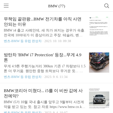
BMW (77)
무책임 끝판왕...BMW 전기차를 아직 사면
안되는 이유
BMW i4 출고 사례인데, 새 차가 퍼지는 경우가 속출.
전국에 10여대가 이 증상이라고 주장. 테슬라, 벤츠
와 마찬가지로 배터리 교체 여유분이 없고 생산 중이
벤츠-BMW 등 유럽 완성차
2023. 10. 10. 09:38
라고 시전. (벤츠도 EQS 등 일부 차종들이 배터리 재
고가 국내 없고 수개월을 기다려야 한다는 주장임)
차량을 상당기간 운행하다가 뻗은 것도 아니고, PDI
방탄차 'BMW i7 Protection' 등장...무게 4.9
에서 출고 직전에 아예 차를 안본다는 건데, 이거 좀
톤
너무한거 아니오. 나만 아니면 돼? 그럼 말구... 실컷 i
무게 4.9톤 주행가능거리 380km 기존 i7 차량보다 1.5
4, iX iX3 많이 사시길. 호구당했다고 뒤늦게 울지 말
톤 더 무거움. 웬만한 중형 트럭보다 무거운 듯... 총
고. Meritocrat @ it's electric
기, 폭발물, 드론 공격 방어에 최적화. 오는 12월부터
벤츠-BMW 등 유럽 완성차
2023. 9. 6. 11:34
유럽에만 판매한다고. 타 지역은 일반 i7만 살 수 있
음. 장난 아니네 ㅋㅋㅋ 보도자료 전문 https://www.pr
ess.bmwgroup.com/global/article/detail/T0426598EN/the
BMW코리아 미쳤다... i5를 이 비싼 값에 사
-first-ever-bmw-i7-protection-the-new-bmw-7-series-pro
전예약?
tection?language=en The first-ever BMW i7 Protection, t
BMW i5가 10월 국내 출시를 앞두고 9월부터 사전계
he new BMW 7 Series Protection. The two models devel
약을 받고 있는 듯. 참고 자료 https://www.bmw.co.kr/
oped on the basis of..
ko/all-models/bmw-i/i5/bmw-i5-overview.html#technical
벤츠-BMW 등 유럽 완성차
2023. 9. 4. 10:07