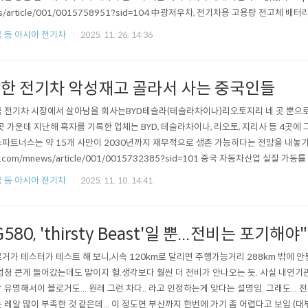
s/article/001/0015758951?sid=104 中광저우차, 전기차용 고용량 전고체 배
전해질 등 기술적 혁신…2027∼2030년 점진적 양산" 정성조 특파원 = 중국이 첫 
 등 아시아 전기차
2025. 11. 26. 14:36
하면서 상용화에 한발짝 더 다가섰다고 관영 중국중앙TV(CCTV) 등 매n.news.naver.c
한 전기차 악성재고 골라서 사는 중국인들
 전기차 시장에서 살아남을 회사는BYD테슬라(테슬라차이나)리오토지리 네 곳 뿐으로 
곳 가운데 지난해 흑자를 기록한 업체는 BYD, 테슬라차이나, 리오토, 지리사 등 4곳에
파트너스는 약 15개 사만이 2030년까지 재무적으로 생존 가능하다는 전망을 내놓기도 했다.
r.com/mnews/article/001/0015732385?sid=101 중국 자동차산업 실질
 사뿐자동차연구원 보고서…"과잉생산·출혈경쟁 장기화 가능성" 중국 자동차 산업의 
 등 아시아 전기차
2025. 11. 10. 14:41
는 가운데 상황이 장기화할 가능성이 있다는 분석이 나왔다. 10일 한국자동차연n.news.n
G580, 'thirsty Beast'일 뿐...전비는 포기해야"
거가 테스터가 테스트 해 보니,시속 120km로 달리면 주행가능거리 288km 밖에 안됨
엄청 큰게 들어갔는데도 말이지 헐.생각보다 훨씬 더 전비가 안나오는 듯. 사실 내연기관
 유명해서이 블로거도... 원래 그런 차다.. 라고 인정하는게 맞다는 설명임. 그래도... 
 레알 많이 부족한 것 같은데... 이 정도면 부산까지 한번에 가기 좀 어렵다고 보임.(