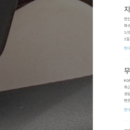
지
천안
화수
1/
1일
에서
현대
제에 
무
KG
최근
성능
면은
tp
현대
60