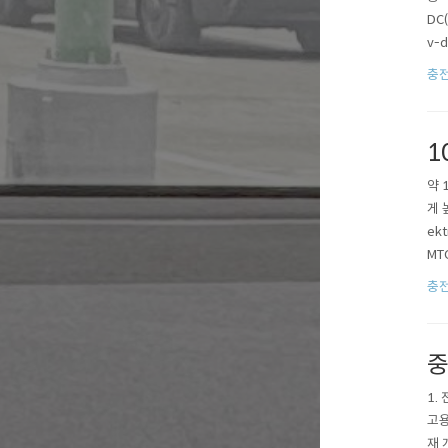
DC
v-d
| C
충
1
약 
게 높
ekt
MTC
n Ü
충
중
1.
고용
재 