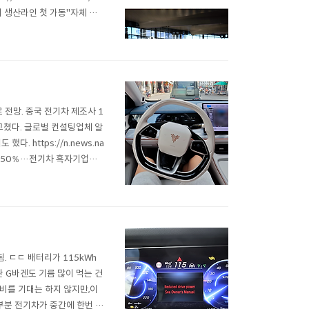
터리 생산라인 첫 가동"자체 개
번째 전고체 배터리 생산라인을
o..
전망. 중국 전기차 제조사 1
 그쳤다. 글로벌 컨설팅업체 알
 https://n.news.na
 가동률 50％…전기차 흑자기업은
공급 과잉과 출혈 경쟁이 심
aver...
. ㄷㄷ 배터리가 115kWh
 G바겐도 기름 많이 먹는 건
전비를 기대는 하지 않지만,이
대부분 전기차가 중간에 한번 충