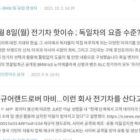
겠지만, 갈수 있는것과 못가는 것과는 아예 다름) 게다가 충전 속도도 너무 느려... 202
-BMW 등 유럽 완성차
2025. 10. 2. 14:39
흠... https://youtu.be/--WUsrKImCk?si=pAx3DfUFF8N5wDEy..
월 8일(월) 전기차 핫이슈 ; 독일차의 요즘 수준
차에 대한 기대와 현실, 그 사이에서 독자들이 직접 마주하게 되는 다양한 이야기를 오
명문 브랜드의 신차, 미국과 아시아 시장의 희비, 그리고 고민되는 구매 포인트까지! 
 전기차 선택과 활용에 틀림없이 도움이 될 만한 내용으로 구성했습니다.독일 명차의 
의 엇갈림최근 공개된 BMW ix3 노이에클라세 신형과 벤츠 GLC 전기차가 모두 '프
 실제로는 기대 이하라는 평이 많습니다. BMW ix3 xDrive50은 최대 800km 주행거리
기차핫이슈 요약
2025. 9. 8. 10:42
충전 등 알찬 스펙을 갖췄지만, '실내 디자인 조잡함'과 '가격 대비 만족도 부족'이 이슈입
규어랜드로버 마비...이런 회사 전기차를 산다
ㄷ AFP·로이터 통신에 따르면 JLR은 이날 성명을 내 "현재 단계에서 고객 데이터가
 소매 및 생산 활동에 심각한 차질이 빚어지고 있다"고 설명했다. https://n.news.naver
/0015601449?sid=104 재규어 랜드로버, 사이버 공격에 제조·유통 차질김지연 특
 영국 기반의 자동차 업체 재규어 랜드로버(JLR)는 사이버 공격을 받아 유통 및 생산
2일(현지시간) 밝혔다. AFP·로이터n.news.naver.com 사이버 공격 하나 받아서 