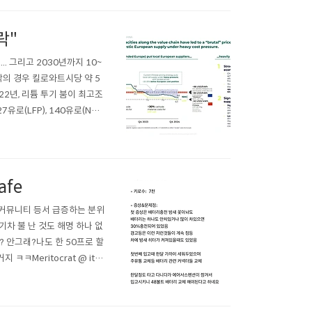
락"
.. 그리고 2030년까지 10~
화학의 경우 킬로와트시당 약 5
22년, 리튬 투기 붐이 최고조
로(LFP), 140유로(NM
" 추가적인 가격 하락 가능성
fe
커뮤니티 등서 급증하는 분위
차 불 난 것도 해명 하나 없
 안그래?나도 한 50프로 할
ㅋMeritocrat @ it’s