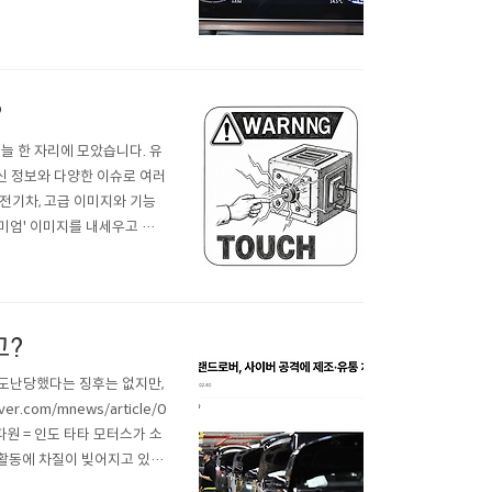
5년 배터리 큰 이 새 차가 말
?
늘 한 자리에 모았습니다. 유
최신 정보와 다양한 이슈로 여러
전기차, 고급 이미지와 기능
리미엄' 이미지를 내세우고 있
, 800V 초고속 충전, 양방
니다. 구글링만 해도..
고?
 도난당했다는 징후는 없지만,
.com/mnews/article/0
파원 = 인도 타타 모터스가 소
 활동에 차질이 빚어지고 있다
유통에서 제조까지 먹통인데...니