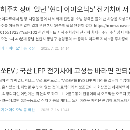
하주차장에 있던 '현대 아이오닉5' 전기차에서
 아파트에서 발생. 차량을 끌어 내서 화재 진압함. 소방 당국은 불이 난 차량을 지상으
조를 이용해 진압한 결과 오전 7시 39분께 불을 완전히 껐다. https://n.news.naver.c
0015519227?sid=102 천안 아파트 지하 주차장서 전기차 화재…주민 수십명 대피(
 오전 5시 40분께 충남 천안시 동남구 청당동의 25층짜리 아파트 지하 1층 주차장에
 불이 났다. 소방 당국은 "차에 불이 난다"는 주민 신n.news.naver.com 충전중
기아 아이오닉 등 국산
2025. 7. 21. 14:14
역할을 수행. https://n.news.naver.com/mnews/art..
쏘EV ; 국산 LFP 전기차에 고성능 바라면 안되
M이 전기 픽업트럭으로 무쏘 브랜드로... '무쏘EV'를 BYD LFP 배터리를 값싸게 수입
 출시했는데, 저렴할 수 밖에 없는 것이, 트럭이라서 보조금이나 소상공인 세제혜택
, 외장디자인 이런거는 뭐 논외로 하고... 1. 2륜구동이 전륜이라서 오르막을 오르지
 있는데,일단 2륜구동으로 짐차 기능을 제대로 쓰기 어려운 마력은 분명해 보임모터가 
s://youtu.be/CUXCX5gk5Qg?si=QSlb76612K2diBMD 2. 4륜구동인데 40
기아 아이오닉 등 국산
2025. 7. 16. 13:41
% 정도 밖에 못씀.이유는 LFP 배터리가 C레이트가 낮아서강제로 순간 출력을 조정해 둔