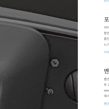
벤츠
들이
포
카이
량은
충전
s:
누구
아
니라
벤
벤츠
두 
ww
데스
스-
벤츠
o.u