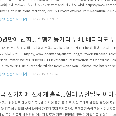
(급속)보다 전자파가 많긴 하지만 안전한 수준인 건 마찬가지임. https://www.carscoop
rivers-at-risk-from-radiation/ Are EV Drivers At Risk From Radiation? A 
arscoopsResearchers measured the amount of radiation drivers and passen
전기&충전소&배터리
2025. 12. 2. 13:57
0년만에 변화...주행가능거리 두배, 배터리도 
10년 전 전기차 비교해 보면,평균 주행가능거리 거의 두~세배, 배터리 용량도 거의 두배.
아지지 않았고... https://www.oeamtc.at/autotouring/auto/elektroauto-reich
risch-immer-weiter-83323031 Elektroauto-Reichweiten im Überblick: Elekt
 auto touringDie durchschnittliche Reichweite von Elektroautos hat sich se
berblick aller aktuellen Modelle z..
전기&충전소&배터리
2025. 12. 1. 14:36
국 전기차에 전세계 홀릭...현대 망할날도 아마 
 전고체 배터리로 에너지 밀도 2배 가까이 증가.즉 같은 차량 무게로 배터리 용량이 두배
량 전고체 배터리 생산 라인을 가동한 광저우자동차의 플랫폼기술연구원 신에너지동력
개발 중인 전고체 배터리의 에너지 밀도가 기존 배터리의 두배에 가깝다고 밝혔다.https://n