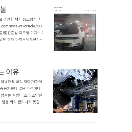
 불
로 견인한 뒤 이동조립식 소
om/mnews/article/00
종합)김준범 이주형 기자 = 2
 있던 현대 아이오닉5 전기차
이 아니었고,스프링클러가 화재 억
는 이유
해 적용해 비교적 저렴(?)하게
이 승용차보다 많음 가격이나
 못함물론 실험이 조금 조악한
힘을 쫘악 뽑아내지 못함.ht
0마력이 안나오고 계속 모터 출력을
 ..