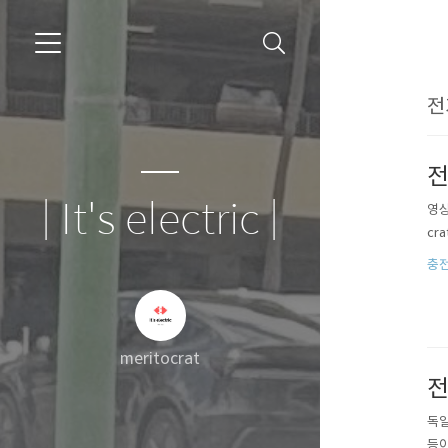
전
전
| It's electric |
영상
cra
충
meritocrat
전
독일
등이