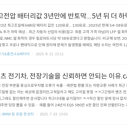
고전압 배터리값 3년만에 반토막...5년 뒤 더 하
22년 최고조일때 kWh당 배터리 값은 120유로... 130유로...2025년 현재 54~58유로.
% 추가 하락 예상... 최근 자동차 산업의 비용(참고: 최종 고객 가격 아님)이 LFP 셀 
로, NMC 셀 화학의 경우 킬로와트시당 약 58유로였다고 밝혔습니다. 비교해 보면, 20
달했고 코로나 팬데믹으로 인해 원자재 문제가 발생했을 때에도 해당 수치는 여전히 127유
였습니다.밀러의 예측: "2030년까지 가격이 10~15% 더 하락할 것으로 예상합니다.
전기&충전소&배터리
2025. 8. 21. 15:11
공장 용량 확장, 생산 공정 개선 및 셀 화학 변화에서 비롯될 수 있습니다..
츠 전기차, 전장기술을 신뢰하면 안되는 이유.ca
 전장 부분을 중심으로무차별 오류가 속출…레몬법 환불 또는 차량교환 사례가 최근 
고질병 없는 차는 세상에 없겠지만,고쳐달라고 해도 고치질 못함 ㅋㅋ그간청라 벤츠 전기
,그래도 할인해주면 감사합니다 하고너네들 살거잖아? ㅋㅋ하긴 할인 앞에 장사 없지?
주면 당장 뽑을 수 있음… 예를 들어 24년식 EQS 580은 6천 할인 진짜 안팔린다는 거지 ㅋ
ctric
-BMW 등 유럽 완성차
2025. 7. 23. 13:03