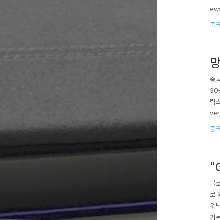
ew
발 
중국
가동
망
중국
30
릭스
ve
4개
중국
화하
"
블로
로 
워낙
거는