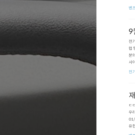
전하
벤츠
이지 
9
전기
럽 
분의
사이
지만
전
향 
재
ㄷㄷ
우리
01
유한
고 