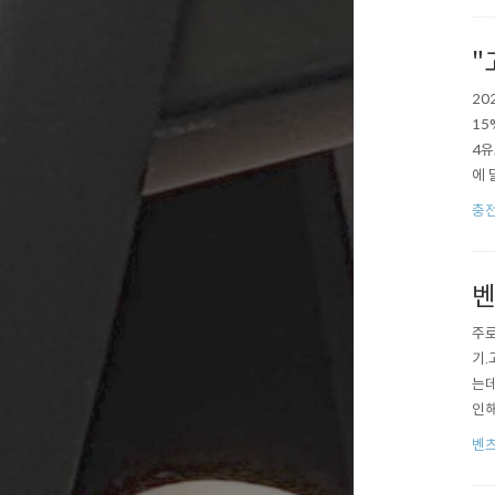
"
20
15
4유
에 
C)
충
은 
벤
주로
기.
는데
인해
ele
벤츠