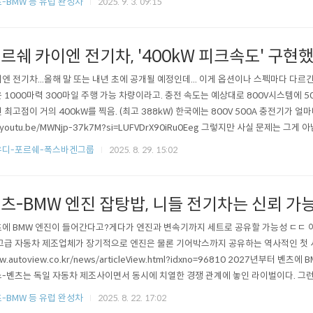
-BMW 등 유럽 완성차
2025. 9. 3. 09:15
 전기차 만들어 팔면, 진짜 볼만하겠다. 전기차 회사로 거듭날꺼라며? ㅋㅋㅋ..
르쉐 카이엔 전기차, '400kW 피크속도' 구현
엔 전기차...올해 말 또는 내년 초에 공개될 예정인데... 이게 옵션이나 스펙마다 다
 1000마력 300마일 주행 가능 차량이라고. 충전 속도는 예상대로 800V시스템에 
 최고점이 거의 400kW를 찍음. (최고 388kW) 한국에는 800V 500A 충전기가 얼마나
//youtu.be/MWNjp-37k7M?si=LUFVDrX90iRu0Eeg 그렇지만 사실 문제는 그
도 그냥 그런 전자기기를 20만 달러씩 주고 살 사람이 없음. 누가 그러더라고.1000마
우디-포르쉐-폭스바겐그룹
2025. 8. 29. 15:02
.300마력, 1000km 주행이라면 더 의미가 있었을 거라는. 하지만 포르쉐 입..
츠-BMW 엔진 잡탕밥, 니들 전기차는 신뢰 가능
에 BMW 엔진이 들어간다고?게다가 엔진과 변속기까지 세트로 공유할 가능성 ㄷㄷ 
고급 자동차 제조업체가 장기적으로 엔진은 물론 기어박스까지 공유하는 역사적인 첫 사례가
w.autoview.co.kr/news/articleView.html?idxno=96810 2027년부터 벤츠
-벤츠는 독일 자동차 제조사이면서 동시에 치열한 경쟁 관계에 놓인 라이벌이다. 그런
벤츠에 4기통 엔진을 공급하는 파워트레인 제휴가 맺어질 수 있다www.autoview.co.krht
-BMW 등 유럽 완성차
2025. 8. 22. 17:02
k/car-news/new-cars/mercedes-talks-use-bmw..