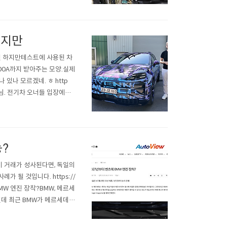
했지만
르긴 하지만테스트에 사용된 차
500A까지 받아주는 모양.실제
 있나 모르겠네. ㅎ http
게 아님. 전기차 오너들 입장에선
력 300마일을 자랑할 게 아
?
이 거래가 성사된다면, 독일의
 될 것입니다. https://
에 BMW 엔진 장착?BMW, 메르세
데 최근 BMW가 메르세데
tps://www.autocar.c