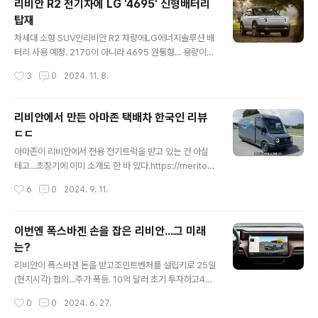
리비안 R2 전기차에 LG '4695' 신형배터리
기자] 미국 최대 비영리 소비자 단체 컨슈머리포트가 최근
탑재
발표한 두 가지 조사에서 전기차 스타트업 리비안이 상반
글 내용
된 성적표를 기록해 흥미를 끌고 있다. 먼저 컨슈머리포w
차세대 소형 SUV인리비안 R2 차량에LG에너지솔루션 배
ww.autoherald.co.krhttps://insideevs.com/new
터리 사용 예정. 2170이 아니라 4695 원통형... 용량이
s/743627/rivian-reli..
늘어나고 밀도가 개선... 공급 제품은 차세대 배터리로 불
작성시간
3
0
2024. 11. 8.
리는 원통형 46시리즈 배터리 중 4695(지름 46㎜·높
이 95㎜) 배터리다. 물량은 총 67GWh(기가와트시)이
며 5년간 공급할 예정이다.계약 금액은 공개하지 않았지
리비안에서 만든 아마존 택배차 한국인 리뷰
만, 셀 가격을 ㎾(킬로와트)당 100달러라고 가정할 경우
ㄷㄷ
최소 8조원 이상의 매출을 올릴 것으로 추정된다.LG에너
글 내용
지솔루션의 4695 배터리는 리비안이 새롭게 출시할 전기
아마존이 리비안에서 전용 전기트럭을 받고 있는 건 아실
스포츠유틸리티차(SUV) R2에 우선 탑재될 계획이다. htt
테고...초창기에 이미 소개도 한 바 있다.https://meritocr
ps://n.news.naver.com/mnews/article/001/0015
at.tistory.com/315 Rivian Amazon Vans 상세 리뷰 :
작성시간
6
0
2024. 9. 11.
033508?sid=101 LG엔솔, 美리비안도 뚫었다..
"아주 좋다"사실 전기차업체 리비안이 R1T와 R1S만 생산
하는 건 아니란 걸 다 알 것이다. 1~2달 전부터 아마존에
독점 납품하기 시작한 전기밴이 꽤 평가가 좋다고 들었다.
이번엔 폭스바겐 손을 잡은 리비안...그 미래
다만 이 차량은 아마존이 대량으로meritocrat.tistory.c
는?
om 그런애 아래와 같은 이런 사례가 있네 ㅎㅎ정확하게
글 내용
말하면 한국 교포인 셈인데 암튼...한국으로 빗대면 쿠팡 배
리비안이 폭스바겐 돈을 받고조인트벤처를 설립키로 25일
달 같은거라고 해야 할까?특이점이 온 내용들이라 리뷰 재
(현지시각) 합의...주가 폭등. 10억 달러 초기 투자하고40
미있음 ㅎㅎ https://youtu.be/FHbsjuRKRXc?si=3c
억 달러 추가 투자 검토 중. 관련 보도자료 https://rivian.
작성시간
0
0
2024. 6. 27.
YH8hWWo..
com/newsroom/article/rivian-and-volkswagen-