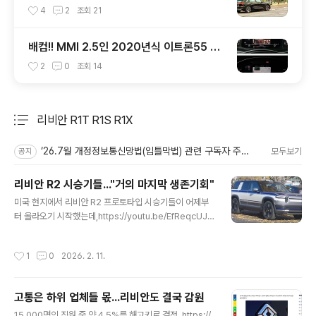
다...종료
4
2
조회
21
배컴!! MMI 2.5인 2020년식 이트론55 계
기판 연동
2
0
조회
14
리비안 R1T R1S R1X
분류 전체보기
주요 글 목록
‘26.7월 개정정보통신망법(입틀막법) 관련 구독자 주의사항
모두보기
공지
리비안 R2 시승기들..."거의 마지막 생존기회"
글 내용
미국 현지에서 리비안 R2 프로토타입 시승기들이 어제부
터 올라오기 시작했는데,https://youtu.be/EfReqcUJf
BU?si=noBIWERZfe4Lj6COhttps://youtu.be/M0i
JXfooaws?si=5Y1UOmDCtx2OPKI6https://elect
작성시간
1
0
2026. 2. 11.
rek.co/2026/02/10/rivian-r2-prototypes-new-
performance-specs/ R2는 말 그대로 R1S(R1T)를
줄여둔 보급형(?) 모델임. 차는 그럭저럭 좋다고 보지만,문
고통은 하위 업체들 몫...리비안도 결국 감원
제는 이걸 싸게 팔아서 수익이 날 가능성이 있는가이지. htt
글 내용
ps://youtu.be/hRTf_sHthzc?si=2xmU12RSCIFr0
15,000명의 직원 중 약 4.5%를 해고키로 결정. https://