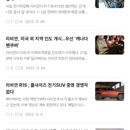
요하다면 리비안 R1S가 압도적으로 맞는 선택이다. 구입
글 내용
목적 자체가 다른, 일반형이나 스포트백이냐의 차이점이라
사실 전기차업체 리비안이 R1T와 R1S만 생산하는 건 아
고 해야 할까. 영상 https://youtu.be/d_vwo6rFQn4
니란 걸 다 알 것이다. 1~2달 전부터 아마존에 독점 납품하
그런데 SUV 선택시, 3열이 핵심 고려 사항이라면? ... 두
기 시작한 전기밴이 꽤 평가가 좋다고 들었다. 다만 이 차량
작성시간
1
0
2022. 11. 28.
차량의 3열 탑승시 상태를 비교한 게 있다. 3열을 자주 사
은 아마존이 대량으로 선주문해서 납품받는 전기 밴(트럭)
용..
이어서 오너들의 리뷰라는 개념이 없을 뿐이지. 그런데 아
마존 배송기사로 추정되는 이 사람이 상세한 영상 리뷰를
리비안, 미국 외 지역 인도 개시...우선 '캐나다
올렸다. 아마존 배송 담당이 아니라면 절대 알 수 없는 리비
벤쿠버'
안 밴의 특이점, 평가... 이런 것을 알 수 있다. 리비안은 벤
글 내용
츠와 손잡고 이 밴과 트럭을 기반으로 유럽에서 공장을 지
리비안이 미국 외 지역에 차량을 인도하기 시작했다. 21일
어 전기 트럭을 생산할 계획이다. 리뷰 영상 https://yout
부터 시작된 이번 딜리버리는 리비안 최초의 인터네셔널
u.be/3TFz1xqp3us 리뷰 영상의 댓글을 보면 상당히 혁
쉬핑이라고... 캐나다 벤쿠버 지역 직원을 대상으로 우선 제
작성시간
2
0
2022. 11. 24.
신적인 포인트가 많다는데, 사실 이런 밴을, 특히 경쟁사
공됐고, 이후 연말 전에 예약한 일반 고객에게 차량을 인도
(페..
할 예정이다. 이날 현지에서는 오픈하우스 행사도 열린 모
양. 캐나다 교통 당국으로부터 승인은 지난 달에 받았고, 조
리비안 R1S ; 풀사이즈 전기SUV 중엔 경쟁자
만간 벤쿠버 지역에 서비스 센터도 오픈될 예정이라고. 참
없다
고 글 https://driveteslacanada.ca/news/rivian-st
글 내용
arts-international-deliveries-r1t-r1s-canada/ Ri
북미에서는 이번 하반기부터 리비안 R1S가 출고가 계속되
vian starts international deliveries of the R1T an
고 있는데, 리뷰 영상도 계속 등장하고 있다. 패밀리 SUV
d R1S in Canada Rivian has kicke..
(풀사이즈SUV) 관점에서 평가해 보면 전기차 중에서는 대
작성시간
1
0
2022. 11. 3.
안이 없다는 내용. 리뷰어는 "First Real Electric SUV"
라고 평가한 점이 인상적. 3열까지 있는 전기SUV 중에서
는 보통 모델X를 많이 대조군으로 언급하고 실제 아래 영