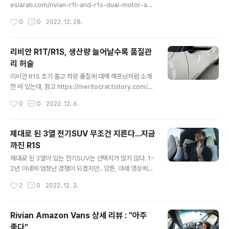
위기가 친환경차 전환 속도가 둔화될 수 있 n.news.nave
eslarati.com/rivian-r1t-and-r1s-dual-motor-aw
r.com https://n.news.naver.com/mnews/article/0
d-teaser-video/ Rivian posts teaser for R1T an
작성시간
0
0
2022. 12. 28.
23/0003737352?sid=101..
d R1S Dual-Motor AWD system Rivian recently t
eased deliveries of the standard and enhanced
versions of the R1T and R1S Dual-Motor AWD. w
리비안 R1T/R1S, 생산량 늘어날수록 품질관
ww.teslarati.com . . . . . 2023년 버전부터는 주행거리
리 허술
확대 https://www.autoblog.com/2022/12/27/202
글 내용
3-rivian-r1t-truck-r1s-suv-improved-range/ 20
리비안 R1S 초기 출고 차량 품질에 대해 해프닝처럼 소개
23..
한 바 있는데, 참고 https://meritocrat.tistory.com/14
8 리비안 R1S 초기 출고차량은 최악의 품질... 제길슨 최근
작성시간
0
0
2022. 12. 6.
에 리비안 R1T에 이어 R1S 일반 출고가 시작됐는데, 올랜
도에 있는 지역 리비안 서비스 센터에서 출고 예정인 R1S
를 촬영한 영상물이 5일 올라왔다. 그런데 PDI를 하기 전
제대로 된 3열 전기SUV 무조건 지른다...지금
의 차량인지 아니면 인 meritocrat.tistory.com 최근 생
까진 R1S
산량이 크게 늘어나고 생산 속도에도 박차를 가하면서 R1
글 내용
T/R1S의 빌드퀄리티 이슈가 다시 제기되고 있다고. 영상
제대로 된 3열이 있는 전기SUV는 선택지가 많지 않다. 1~
에서는 빈(차대번호) 넘버가 4천대일 때 인상적이었던 것
2년 이내에 엄청난 경쟁이 되겠지만.. 암튼, 아래 영상에서
이, 1만번 이상을 넘어가면서 다소 문제점이 발견된다는 지
는 리비안 R1S와 테슬라 모델X 신형 플레이드를 비교했는
작성시간
2
0
2022. 12. 3.
적. 영상에서 얼핏 봐도 단차가 안맞거..
데 사실 비교하기 위한 비교일 뿐 목적이나 특질이 확실히
갈라지는 두 차량이다. 테슬라 차량이 주는 소프트웨어적
인 장점이 필요하면 뒷면 쿠페 스타일을 감수하고도 구입
Rivian Amazon Vans 상세 리뷰 : "아주
하는 거고, 실용성이나 3열 거주성, 공간감, 차의 본질이 중
좋다"