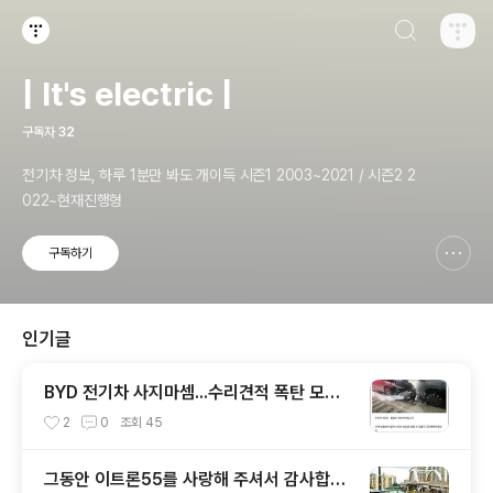
검색하기
티스토리
| It's electric |
구독자
32
전기차 정보, 하루 1분만 봐도 개이득 시즌1 2003~2021 / 시즌2 2
022~현재진행형
구독하기
신고하기 레이어
열기
인기글
BYD 전기차 사지마셈...수리견적 폭탄 모음.i
nven
2
0
조회
45
그동안 이트론55를 사랑해 주셔서 감사합니