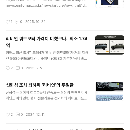
Km0 뭐 열심히 해 보겠다는데 초를 치는 건 아니지만, 사
news.einfomax.co.kr/news/articleView.html?idx
실 R2 뿐만 아니라폭스바겐과 합작하..
no=4379988 리비안, 600명 감원 추진…전기차 稅혜
택 종료 여파 - 연합인포맥스전기차 업체인 리비안이 수요
작성시간
1
0
2025. 10. 24.
둔화 속 600명 규모의 감원을 단행한다.23일(현지시간)
CNBC에 따르면 리비안은 전체 인력 1만5천명 가운데 약
4% 수준인 600명의 인력을 감축하는 작업에 돌입했다.리
리비안 쿼드모터 가격이 미쳤구나...최소 1.74
news.einfomax.co.kr 직원들에게 보낸 메모. Read th
억
e memo Scaringe sent out to employees belo
글 내용
w:Hi Team,I am writing to share a difficult updat
허허... 최근 출시한모터4개 '리비안 쿼드모터'가 거의 지바
e.With the launch ..
겐 G580 쿼드모터와 비슷하네 (G580 기본형/국내 출시
는 풀옵... 이 2억인데) https://rivian.com/quad Rivian
작성시간
2
0
2025. 7. 9.
Quad Motor | Explore the High-Performance Ele
ctric PowertrainDiscover the Rivian Quad Motor
—over 1,000 horsepower, lightning-fast acceler
신뢰성 조사 최하위 '리비안'의 두얼굴
ation, and unmatched off-road capability. Sign u
글 내용
신뢰성은 최하위 ㄷㄷㄷ유저 만족도는 최상위 ㅋㅋㅋ 이게
p for updates on Rivian's most powerful drive s
뭐얏... 이와 관련 현지 전문가들은 전기차와 하이브리드는
ystem yet. Built on Rivian’s advanced EV platfor
과거 내연기관차에 비해 아직 덜 다듬어진 유형의 기술을
m, i..
선보이고 있어 기존 차량보다 더 많은 문제가 있다고 지적
작성시간
2
0
2024. 12. 11.
했다. https://www.autoherald.co.kr/news/articleV
iew.html?idxno=55200 컨슈머리포트 신뢰성 조사 최
하위 '리비안'… 소유주 만족도는 1위?[오토헤럴드 김훈기