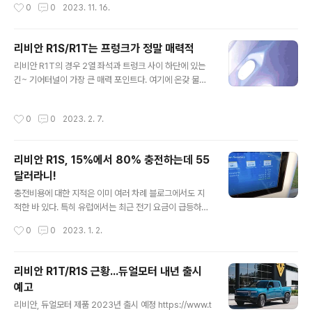
작성시간
0
0
2023. 11. 16.
다시 2028년으로 늦춰진 것으로 전..
직구했거나, 아니면 해외 거주자가 이사하면서 이사화물로
들여 왔거나, 아니면 기업들이 특정 목적으로 들여 온 테스
트용이거나... 리비안 R1T 픽업이 한국 도로에... 굉장히 생
리비안 R1S/R1T는 프렁크가 정말 매력적
경하다 ㅋㅋ Meritocrat @ it's electric
글 내용
리비안 R1T의 경우 2열 좌석과 트렁크 사이 하단에 있는
긴~ 기어터널이 가장 큰 매력 포인트다. 여기에 온갖 물건
을 적재하는 건 물론이고, 캠핑옵션 등으로 구성도 가능하
다고 하지. 그런데, R1T와 R1S의 단연코 가장 큰 매력은
작성시간
0
0
2023. 2. 7.
너무나도 넉넉하고 실용적인 프렁크가 아닌가 싶다. R1S/
R1T의 프렁크는 2단으로 구성돼 있는 것이 특징 애매하게
작은 프렁크로 있는 척만 하는 차량과는 그 궤를 달리한다
리비안 R1S, 15%에서 80% 충전하는데 55
는 사실 ㄷㄷ 실제로 사람이 들어갈 것 같은 엄청난 공간인
달러라니!
데, 들어가 본 한국인 리뷰어가 있네? ㅋㅋ 사람이 들어갈
글 내용
수 있는 공간이니 당연히 골프백도 아주 넉넉하게 들어 감
충전비용에 대한 지적은 이미 여러 차례 블로그에서도 지
ㄷㄷ 출처 https://youtu.be/PEo1MPIg-tY R1S/R1T
적한 바 있다. 특히 유럽에서는 최근 전기 요금이 급등하면
해외 리뷰들을 보면, 대체적으로 오프로드 기능, 가족차량..
서 화석연료보다 전기충전 비용이 더 높아졌고 특히, 급속
작성시간
0
0
2023. 1. 2.
충전은 정말 가성비가 똥망이 됐다. 관련 기사도 많이 나왔
다. https://n.news.naver.com/mnews/article/36
6/0000864972?sid=104 에너지난 유럽, 전기차 유지
리비안 R1T/R1S 근황...듀얼모터 내년 출시
비가 내연기관 車 추월 러시아의 우크라이나 침공으로 에
예고
너지 위기를 겪는 유럽 내 전기요금이 급등하면서 전기차
글 내용
운행비용이 내연기관차를 앞지르고 있다. 유럽의 에너지
리비안, 듀얼모터 제품 2023년 출시 예정 https://www.t