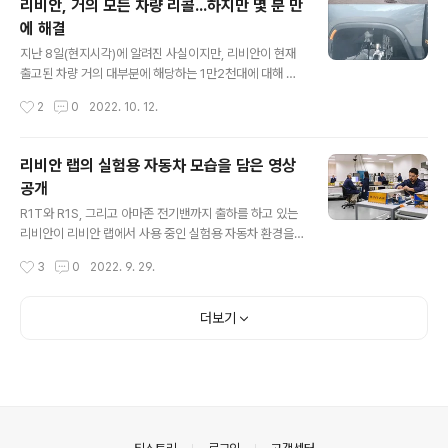
리비안, 거의 모든 차량 리콜...하지만 몇 분 만
상에서도 모델X와 비교 경험을 나열하고 있는데, 테슬라
에 해결
모델X에서 불만족스러운 부분이 해소... 특히 이 오너는 3
글 내용
열이 무척 마음에 드는 모양이다. 두 차량 차량 전장은 비슷
지난 8일(현지시각)에 알려진 사실이지만, 리비안이 현재
한데 제대로 된 3열... 타고 내리기도 용이하고, 내가 봐도
출고된 차량 거의 대부분에 해당하는 1만2천대에 대해 자
모델X보다 훨씬 말이 되는 구성이다. 프렁크도 훨씬 넓고
발적 리콜을 단행. 대상은 당연히 R1T R1S 뿐만 아니라 아
작성시간
2
0
2022. 10. 12.
심지어 자동 오픈임 트렁크도 풀사이즈 스페어타이어를 깔
마존에 전달했던 EDV(전기밴)까지 포함. NHTSA 자료에
고도 ..
따르면, 조향 시스템 문제로, 특정 조향 부품과 서스펜션 너
클이 제대로 조여지지 않아 풀리는 사고가 몇 건 발생했다
리비안 랩의 실험용 자동차 모습을 담은 영상
고. 일부 차량에서 "프론트 어퍼 컨트롤 암과 스티어링 너
공개
클을 연결하는 고정 장치가 충분히 조여지지 않았을 수 있
글 내용
다"는 것이 이들의 설명. 위 사진을 참고하면 되겠다. 관련
R1T와 R1S, 그리고 아마존 전기밴까지 출하를 하고 있는
리콜 안내 자료 https://www.nhtsa.gov/vehicle/202
리비안이 리비안 랩에서 사용 중인 실험용 자동차 환경을
2/RIVIAN/R1T#recalls 2022 RIVIAN R1T | NHTS
살짝 공개했다. 이 곳에서 전장 장비들을 테스트하고 소프
작성시간
3
0
2022. 9. 29.
A www.nhtsa.gov 리비안이..
트웨어 및 하드웨어 장치 전반, 업데이트 등을 점검하는 역
할을 한다고. 주행 실험은 또 다른 방식으로 하겠지. 아래는
그 영상이다. 출처 https://www.youtube.com/short
더보기
s/NFUb2CKYLBY 금방이라도 자동차가 로봇으로 변신
할 것 같은 느낌 ㅋㅋ Meritocrat @ it's electric
의안내