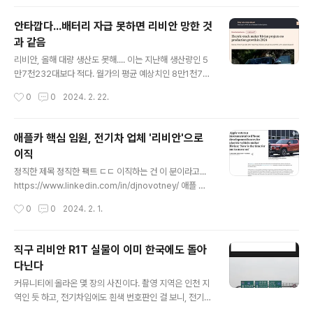
group-announce-plans-for-joint-venture Rivian
Rivian is an electric vehicle manufacturer on a m
안타깝다...배터리 자급 못하면 리비안 망한 것
ission to keep the world adventurous forever.ri
과 같음
vian.com 포드도 비슷한 방식으로 투자했다가 주식 다
글 내용
내다 팔은 전력이 있음. 미국 포드자동차는 2021년 리비
리비안, 올해 대량 생산도 못해.... 이는 지난해 생산량인 5
안 상장 당시 아마존과 함께 약 12%의 지분을 가진 최대
만7천232대보다 적다. 월가의 평균 예상치인 8만1천70
주주 중 하나였지만..
0대에 크게 못 미치는 수치다. 고급 전기 세단을 만드는 루
작성시간
0
0
2024. 2. 22.
시드도 이날 발표한 작년 4분기 실적 보고서에서 올해 생
산량 전망치를 9천대로 밝혔다. 지난해 생산량 8천428대
에서 6.8% 늘어나는 데 그친 수치다. https://n.news.na
애플카 핵심 임원, 전기차 업체 '리비안'으로
ver.com/mnews/article/001/0014520094?sid=1
이직
04 전기차 테슬라 이어 리비안·루시드 올해 전망 암울…주
글 내용
가 급락 리비안은 인력 10% 감원 발표…루시드는 4분기
정직한 제목 정직한 팩트 ㄷㄷ 이직하는 건 이 분이라고...
매출도 부진 시간외 거래서 리비안 15%, 루시드 8% 넘게
https://www.linkedin.com/in/djnovotney/ 애플 내
하락 임미나 특파원 = '테슬라 대항마'로 주목받았던 미국
EV 관련 부서는 거의 와해 수준이라, 애플카는 확실히, 당
작성시간
0
0
2024. 2. 1.
전기차 스타트업 리비안과 루시드 n.ne..
분간 안나올 듯 ㄷㄷ 노보트니 부사장의 정확한 퇴사 이유
는 알려지지 않았다. 다만, 그는 리비안의 차량 프로그램 수
석 부사장으로 자리를 옮긴다고 소식통은 전했다. 리비안
직구 리비안 R1T 실물이 이미 한국에도 돌아
은 전기 스포츠유틸리티차량(SUV)과 픽업트럭 제조업체
다닌다
다. https://www.yna.co.kr/view/AKR2024013000
글 내용
3700091 '애플카' 개발 관여 애플 임원 퇴사…전기차업
커뮤니티에 올라온 몇 장의 사진이다. 촬영 지역은 인천 지
체 리비안 간다 | 연합뉴스 (샌프란시스코=연합뉴스) 김태
역인 듯 하고, 전기차임에도 흰색 번호판인 걸 보니, 전기차
종 특파원 = 애플의 자율주행 전기차(EV)인 애플카 출시가
인증 정식으로 받지 않은 차량일 테고, 아마도 의도적으로