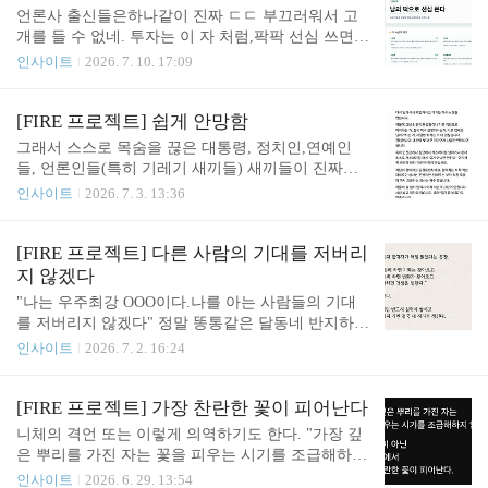
언론사 출신들은하나같이 진짜 ㄷㄷ 부끄러워서 고
개를 들 수 없네. 투자는 이 자 처럼,팍팍 선심 쓰면서
하세요? ㅎㅎ 저출산 문제 대응을 위해 민간이 자발
인사이트
2026. 7. 10. 17:09
적으로 희생해야 한다는 점도 강조했습니다. 김 부위
원장은 “전·월세 비용을 국가, 지자체가 아닌 임대업
자가 공동체 정신에 따라 좀 깎아주면 안 될까”라며
[FIRE 프로젝트] 쉽게 안망함
“대학교 앞에서 학생들 상대로 원룸을 만들어서 임대
그래서 스스로 목숨을 끊은 대통령, 정치인,연예인
를 하는데 꼭 100만원을 받아야 하나”라고 말했습니
들, 언론인들(특히 기레기 새끼들) 새끼들이 진짜가
다. 그는 “공동체가 유지되는 것은 누군가의 헌신과
장 무책임하고 나쁜 놈들임. 어떤 식으로든 살아가는
인사이트
2026. 7. 3. 13:36
희생에 의해서 이뤄지는 것”이라며 “그런 선한 사마
게 인생이다. 정말 바닥 중에 바닥, 끝까지 가봤지만,
리안 같은 분들은 왜 우리나라에 나타나지 않는지
준비하니까 살아남았고, 오히려 성공까지 하더라. 죽
(의문을) 제기할 필요가 있다”고 말했습니다. https://
을 각오로 FIRE 투자를 하라는 거지죽을 만큼 미리
[FIRE 프로젝트] 다른 사람의 기대를 저버리
n.news.naver.com/mnews/article/437/0000500160?si..
준비하고 돈벌 생각회로를 고쳐 먹으라는 거지 죽으
지 않겠다
라는 말이 아니지 않나. 너무 고통스러워서 죽을 것
"나는 우주최강 OOO이다.나를 아는 사람들의 기대
처럼 힘들지?당장이라도 인생 망하고 끝날 것 같지?
를 저버리지 않겠다" 정말 똥통같은 달동네 반지하에
정말 죽을 만큼 몰아쳐도사람은 원래 쉽게 안죽어. ..
서어렵게 살았던 지난 2030 인생 내내한쪽 방 구석에
인사이트
2026. 7. 2. 16:24
단) '생각'이 틀어져 있으면살아는 남겠지만사실상
너덜너덜해질때지 걸어 두었던 문구임. 아래 이야기
회복 불가능하게 망할 가능성이 높음.마약, 도박, 범
도 마찬가지임. 진짜 이를 갈고 미친듯이 준비하면
죄, 사기, 삐딱한 생각들(좌편향 우편향 등등) 말이야
아무런 내외부 도움이 없어도기회가 오면 잡을 수 있
[FIRE 프로젝트] 가장 찬란한 꽃이 피어난다
Meritocrat @ it's elec..
음. 중요한 건 "준비"임큰 기회는 평생 2~3번은 꼭 오
니체의 격언 또는 이렇게 의역하기도 한다. "가장 깊
기 마련이고,본능이 느낄 정도의 기회가 흘러갈 때내
은 뿌리를 가진 자는 꽃을 피우는 시기를 조급해하지
가 준비돼 있으면 잡는 거임. 투자도 왜 이런 마인드
않는다"때를 기다려보자 꽃 피는 날이 올 것이다. 투
인사이트
2026. 6. 29. 13:54