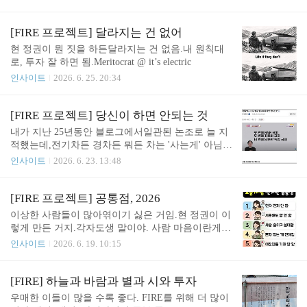
로 하지 않는지 모르겠다. 특히, 현 졍권식으로 절대
자도 마찬가지.조급하면 지는 것. 남들 다 하는 지금
살지 마시길.달콤한 말에, 속시원한 한마디에흥분하
같은 국내 투자에선절대 내 돈이 될 수 없음. Meritocr
다가는 진짜 인생에 큰일 난다. 저들은 없는 사람들
at @ it's electric
[FIRE 프로젝트] 달라지는 건 없어
의 열정과 지갑을 지렛대로 삼는진짜 비열 그 자체
현 정권이 뭔 짓을 하든달라지는 건 없음.내 원칙대
다. 이미 나를 아는 사람들 잘 알잖아.정말..
로, 투자 잘 하면 됨.Meritocrat @ it’s electric
인사이트
2026. 6. 25. 20:34
[FIRE 프로젝트] 당신이 하면 안되는 것
내가 지난 25년동안 블로그에서일관된 논조로 늘 지
적했는데,전기차든 경차든 뭐든 차는 '사는게' 아님.
차는 최소 월급의 절반 이상이 남는다거나, 아니면
인사이트
2026. 6. 23. 13:48
뭔가 여윳돈이 정말 많거나,아니면 대출 거의 없는
집을 소유하는 등 정기적 추가 지출이 없거나,해야
사는 거임. 나 역시 정말 늦게 첫 차를 구입했고,그 전
[FIRE 프로젝트] 공통점, 2026
에는 계속 초단기 렌트만 가끔 이용했음. 여기는 전
이상한 사람들이 많아엮이기 싫은 거임.현 정권이 이
기차 정보를 제공하는 미디어지만,할 말을 할 땐 솔
렇게 만든 거지.각자도생 말이야. 사람 마음이란게,
직해야 하는 것이라고 생각함. 보조금 받더라도 전기
포카치아처럼 말랑촉촉해야 하는데,이젠 죄다 푸석
인사이트
2026. 6. 19. 10:15
차가 뭐 한두푼 하는 것도 아니고, 사실 그것보다도
한 공장 바게트나 다름 없으니... 투자도 마찬가지 아
차를 사면 부가 지출이 너무 많기 때문에절대 돈을
니겠나.너는 너 인생, 나는 나 인생...주식 따위 분위
모을 수가 없음. 때문에 본인이 돈이 없다고 생각되
기에 휩쓸리면 그 끝은 이미 정해져 있음. 나 너무 신
[FIRE] 하늘과 바람과 별과 시와 투자
거나수입지출이 빠듯하다고 생각하면정말 업무상,
나, 잘한다 멍청이들 ㅋㅋ Meritocrat @ it's electric
우매한 이들이 많을 수록 좋다. FIRE를 위해 더 많이
또는 어린 아기 키우기 위해 필요한 게 아닌 이상차