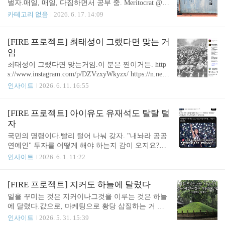
벌자.매일, 매일, 다짐하면서 공부 중. Meritocrat @ i
는 ..
t's electric
카테고리 없음
2026. 6. 17. 14:09
[FIRE 프로젝트] 최태성이 그랬다면 맞는 거
임
최태성이 그랬다면 맞는거임.이 분은 찐이거든. http
s://www.instagram.com/p/DZVzxyWkyzx/ https://n.new
s.naver.com/mnews/article/008/0005369232?sid=102 최
인사이트
2026. 6. 11. 16:55
태성, '투표용지 부족' 공개 비판 "부실 선거…참정권
침해"한국사 강사 최태성이 6·3 지방선거 투표용지
부족 사태를 공개적으로 비판했다. 9일 최태성은 자
[FIRE 프로젝트] 아이유도 유재석도 탈탈 털
신의 인스타그램에 4·19 혁명 사진과 함께 서울 송파
자
구 올림픽공원 핸드볼경기장 앞에서 진행된n.news.na
국민의 명령이다.빨리 털어 나눠 갖자. "내놔라 공공
ver.com 1. 임의로 증거 폐기https://n.news.naver.com/
연예인" 투자를 어떻게 해야 하는지 감이 오지요?돈
mnews/article/020/0003726001?sid=102 [단독]잠실 투
을 벌 관상인지... 합리적인 이성 말임. 위 사진을 보
인사이트
2026. 6. 1. 11:22
표용지 보관 상자 선관위가 폐기… 법원, 의혹 규..
고 거부감이 들었으면 일단 투자성향 합격.어딘가 공
감과 카타르시스가 느껴졌다면 이번 생은 투자 포기.
감사합니다.성투하여 빨리 FIRE 합시다.6월10일 업
[FIRE 프로젝트] 지커도 하늘에 달렸다
데이트) 이참에 박명수도 싹 털어버리자!!!https://nav
일을 꾸미는 것은 지커이나그것을 이루는 것은 하늘
er.me/5YorXl10 박명수, 투표용지 부족 사태 의식했
에 달렸다.값으로, 마케팅으로 황당 삽질하는 거 보
나…"난 언론인 아닌 예능인"방송인 박명수가 6·3 지
니,하늘같은 테슬라가 땅 같은 현다이가한국서 바보
인사이트
2026. 5. 31. 15:39
방선거 투표용지 부족 사태와 관련한 입장 표명을 요