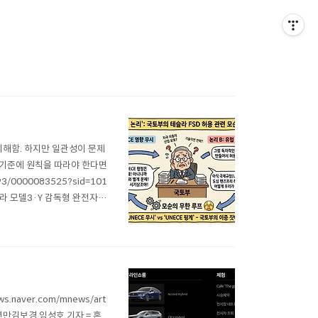
이해함. 하지만 일관성이 문제
 기준에 원칙을 따라야 한다면
93/0000083525?sid=101
라 모델3·Y 감독형 완전자율
면서 "국내 안전기준을 충족해야
naver.com/mnews/art
23년만김보경 임성호 기자 = 혼