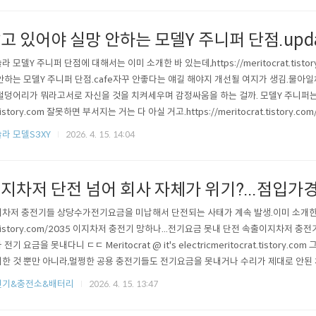
고 있어야 실망 안하는 모델Y 주니퍼 단점.upd
라 모델Y 주니퍼 단점에 대해서는 이미 소개한 바 있는데,https://meritocrat.tistor
안하는 모델Y 주니퍼 단점.cafe자꾸 안좋다는 얘길 해야지 개선될 여지가 생김.물아일
철덩어리가 뭐라고서로 자신을 것을 치켜세우며 감정싸움을 하는 걸까. 모델Y 주니퍼는 여
.tistory.com 잘못하면 부서지는 거는 다 아실 거고.https://meritocrat.tistory.
 등장에 술렁.ggondae380만원 수리비 나왔다는데,왜 나는 문제된 적 없는데 하자 
라 모델S3XY
2026. 4. 15. 14:04
만 아니면 돼"는 종특이 분명함. https://meri..
지차저 단전 넘어 회사 자체가 위기?...점입가
차저 충전기들 상당수가전기요금을 미납해서 단전되는 사태가 계속 발생.이미 소개한 바 있음.
.tistory.com/2035 이지차저 충전기 망하나...전기요금 못내 단전 속출이지차저 충전기
 전기 요금을 못내다니 ㄷㄷ Meritocrat @ it's electricmeritocrat.tistory.
한 것 뿐만 아니라,멀쩡한 공용 충전기들도 전기요금을 못내거나 수리가 제대로 안된
 위는 고속도로 충전소 충전기라는데점검중 이라고 하고 그대로 방치 중 ㄷㄷ 월급을 
전기&충전소&배터리
2026. 4. 15. 13:47
 충전사업자를 악마화하는 사태가 계속될테니중소 전기차 충전사업자들은 ..