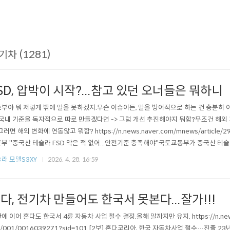
기차 (1281)
SD, 압박이 시작?...참고 있던 오너들은 뭐하니
부야 뭐 저렇게 밖에 말을 못하겠지.무슨 이슈이든, 말을 방어적으로 하는 건 충분히 
 국내 기준을 독자적으로 따로 만들겠다면 -> 그럼 개선 추진해야지 뭐함?무조건 해외
 그러면 해외 변화에 연동않고 뭐함? https://n.news.naver.com/mnews/article/2
부 "중국산 테슬라 FSD 막은 적 없어...안전기준 충족해야"국토교통부가 중국산 테슬
(FSD)의 국내 도입이 지연되고 있다는 논란에 대해 "기능 도입을 막은 적이 없다"
라 모델S3XY
2026. 4. 28. 16:59
"는 입장을 추가n.news.naver.com FSD를 무조건 막거나 허용하자는 게 ..
다, 전기차 만들어도 한국서 못본다...잘가!!!
에 이어 혼다도 한국서 4륜 자동차 사업 철수 결정.올해 말까지만 유지. https://n.news.
le/001/0016039271?sid=101 [2보] 혼다코리아, 한국 자동차사업 철수…진출 