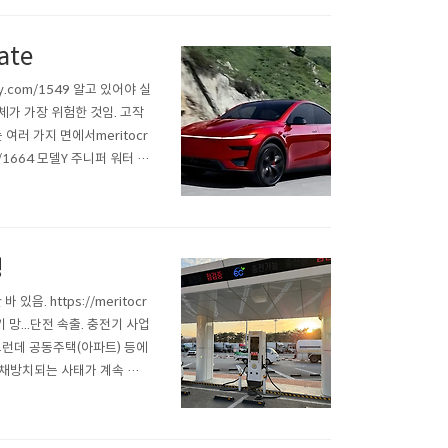
ate
y.com/1549 알고 있어야 실
체가 가장 위험한 것임. 고작
러 가지 면에서meritocr
com/1664 모델Y 주니퍼 워터 에
차 만드냐고 난리. 한국 사람들
경
 https://meritocr
 망...단전 속출. 충전기 사업
com 그런데 공동주택(아파트) 등에
 채방치되는 사태가 계속 속
안줘서 출장올 기사가 없다고