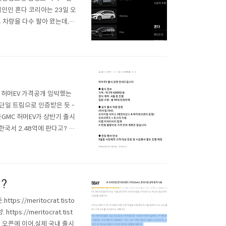
인인 혼다 코리아는 23일 오
드 차량을 다수 팔아 왔는데,이
보임. 혼다는 지금껏 진행해
084 허머EV 가격공개 임박했는
 단일 트림으로 인증받은 듯 -
은 듯GMC 허머EV가 상반기 출시
걸 한국서 2.48억에 판다고? 도
 수리 대응이 가능하다고 보
?
//meritocrat.tisto
s://meritocrat.tist
이지 오픈에 이어,실제 국내 출시