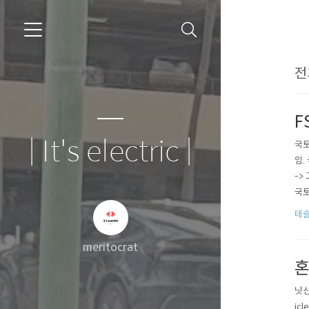
전
F
| It's electric |
국토
임.
->
국토
주행
테슬
한다
meritocrat
혼
닛산
ic