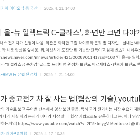
정조준”실내 공간성 극대화, ‘에어로 해치’ 디자인 적용 유럽 WLTP 기준 1회 충전 최대
기아 아이오닉 등 국산
2026. 4. 21. 14:08
서 핵심 역할 수행할 것” 현대차 ‘아이오닉 3’ 외관 [현대차 제공] [헤럴드경n.n..
디 올-뉴 일렉트릭 C-클래스', 화면만 크면 다야?
래스 전기차가 신형이 나옴. 외관은 화려한 그릴 라이트와 온갖 별 디자인... 실내는M
 꽉 채운 형상을 앞세움. 뭐, 이상하게 포장만 된 기능만 잔뜩이고,실제 벤츠가 내세우는
//n.news.naver.com/mnews/article/421/0008901141?sid=103 '디 올-
…"S 클래스급 승차감"글로벌 프리미엄 완성차 브랜드 메르세데스-벤츠가 브랜드 핵
모델을 선보이며 중형 전기차 시장 공략에 나섰다. 특히 브랜드 역사상 처음으로 월드 프리
-BMW 등 유럽 완성차
2026. 4. 21. 14:00
m 차 팔기 싫은가 보네.값이 싼가? 혹시나 오해했다면,한 5천만원에 팔면 인정해 줄..
가 중고전기차 잘 사는 법(협상의 기술).youtu
의 기술로 보고 두어번 반복해서 영상 보면 좋음. 특히 고가 전기차는 시장 수요가 제
 게다가 사실 차의 문제가 아니라 세상 살 때 협상 기법으로도 유용하다고 봄. 아래 영상
는거임) https://www.youtube.com/watch?v=2lT5-tmygVI Meritocrat @ it's 
기차 라이프&여행
2026. 4. 17. 10:35