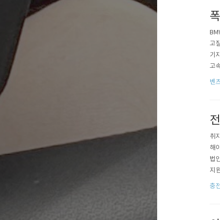
폭
BM
고질
기자
고속
억원
벤츠
들 것
전
취지
해야
법인
지원
앞에
충
민’
해소-