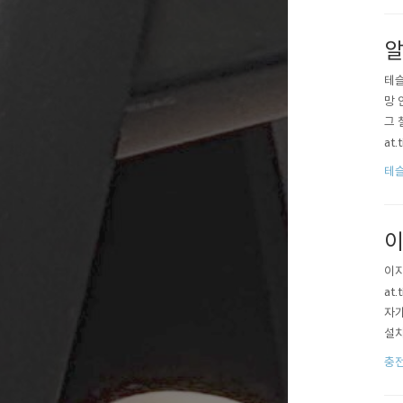
알
테슬
망 
그 
at
디션
테슬
"나
이
이지
at
자가
설치
출.
충
ㄷㄷ