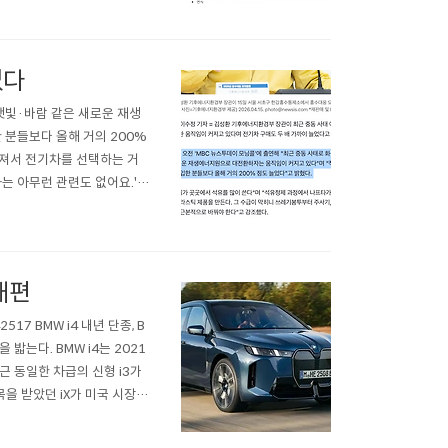
없다
 햇빛·바람 같은 새로운 재생
분들보다 올해 거의 200%
아져서 전기차를 선택하는 거
는 아무런 관련도 없어요.'환
 보호하려면 차를 안사고 대중
은 왜 끌어 들이는데? 이런
 재편
542517 BMW i4 내년 단종, B
 밟는다. BMW i4는 2021
근 동일한 차급의 신형 i3가
목을 받았던 iX가 미국 시장에
://www.bmwblog.co