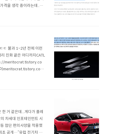
정도 가격을 생각 중이라는데..최
/news/articleView.ht
ㄷ
 ㄷㄷ 불과 1~2년 전에 이런
FP 배터리 진화 끝은 어디까지CATL
itocrat.tistory.co
itocrat.tistory.com
트륨(Sodium)이온 배터리 ..
한 거 같은데...게다가 플레
기반의 차세대 인포테인먼트 시
L 등 첨단 편의사양을 적용했
 세계 최초 공개…“유럽 전기차 시