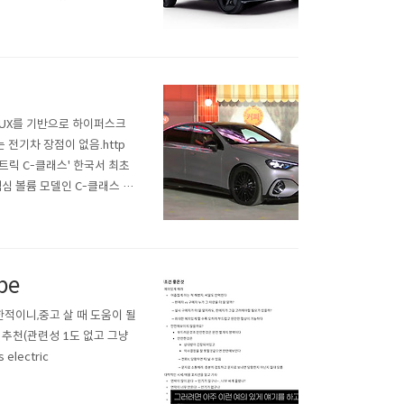
 496㎞ 주행 “유럽 전기차 라
BUX를 기반으로 하이퍼스크
 전기차 장점이 없음.http
뉴 일렉트릭 C-클래스' 한국서 최초
심 볼륨 모델인 C-클래스 전
미어(세n.news.naver.
be
한적이니,중고 살 때 도움이 될
 추천(관련성 1도 없고 그냥
electric