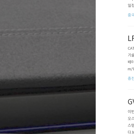
일정
저 
중국
ml?
L
CA
기술
배터
m/
나트
충
G
이번
오스
스템
다.