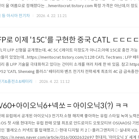
이 올 여름으로 정해졌다는 ...hmeritocrat.tistory.com 확정 가격은 아닌데,이 
5300만원. 보조금 100% 못받는 구간에 이게 강행 가능? https://www.autodaily.co.kr
 등 아시아 전기차
2026. 4. 22. 11:21
idxno=5..
FP로 이제 '15C'를 구현한 중국 CATL ㄷㄷㄷ
TL이 LFP 신형을 공개했는데, 4C 5C C레이트 이정도가 아니고,아예 15C로 충전 가능
들이 있었는데...https://meritocrat.tistory.com/1128 CATL Tectrans ; L
리 중 LFP 기술을 극대화하고 있다는 건이미 소개를 여러 차례 한 바 있음. 참고 https://mer
952 'CATL Shenxing 플러스' 배터리와 벤츠 전기차 전략세계 최초의 4C 급 급속충전이mer
륨도 진행 중이고...https://meritocrat.tistory.com/1497 중국CATL, 올해 말 나
전기&충전소&배터리
2026. 4. 22. 11:12
V60+아이오닉6+넥쏘 = 아이오닉3(?) ㅋㅋ
에 유럽에서 공개된 아이오닉3 전기차.소형 해치백 좋아하는 유럽 스타일 녹여 노력은 
OS 첫 사용.현대차는 유럽 판매 모델 최초로 안드로이드 오토모티브 OS(AAOS) 
인 ‘플레오스 커넥트’를 탑재했고, ▷현대 디지털 키 2 ▷플러그앤차지 ▷실내외 V2
https://n.news.naver.com/article/016/0002632697 현대차, ‘아이오닉 3’