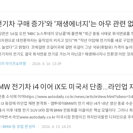
전기차 구매 증가'와 '재생에너지'는 아무 관련 
장관은 16일 오전 'MBC 뉴스투데이 모닝콜'에 출연해 "최근 중동 사태로 화석연료를
지원으로 대전환하자는 움직임이 커지고 있다"며 "작년 이맘때 전기차를 새로 구입한 
 늘었다"고 밝혔다. 코에걸면 코걸이귀에 걸면 귀걸이 그냥 석유(휘발유) 가격이 높
전기차의 전기도 결국 화석연료 전기로 가는거 아닌감? 재생에너지나 친환경 이런 것과
보호를 위해서, 재생에너지 진흥을 위해 전기차 사는 사람' 표현 자체가 모순임.환경을
기차 라이프&여행
2026. 4. 16. 13:39
이나 자전거 타는게 맞음 아무런 관련도 없는 재생에너지 설명하는데전기차 구매 급증
의 수준에 맞는 이런..
MW 전기차 i4 이어 iX도 미국서 단종...라인업
단종 소식에 이어https://www.autodaily.co.kr/news/articleView.html?idxno=
 i3 등장에 라인업 재편 본격화 - 엠투데이BMW의 전기 세단 i4가 내년 생산 종료 수순을
출시 이후 대형 전기 SUV iX와 함께 BMW 전동화를 이끌어온 핵심 모델이다. 그러나 최
하면서 라인www.autodaily.co.kr 미국시장 한정이긴 하지만괴랄한 디자인으로 주
단종. (미국 시장에서 우선 단종이라지만글로벌 시장에서 계속 철수하는 과정이겠지) https
-BMW 등 유럽 완성차
2026. 4. 15. 14:25
026/04/13/bmw-ix-disco..