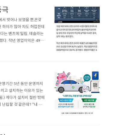
등극
에서 벗어나 보였을 뿐,온갖
한 하자가 많아 차도 허접한데
하다는 벤츠에 밀림. 테슬라는
했다. 작년 영업이익은 496
, 올해도 수입차 시장 판을 흔
k..
운영기간 5년 동안 운영까지
 끼고 설치하는 이유가 있는
됨.) 게다가 설치비 절반 밖에
립할 것 같은데? ''내 집
수혜 대상을 ‘사업자’에서 ‘시
아파트-비아파트 인프라 격차