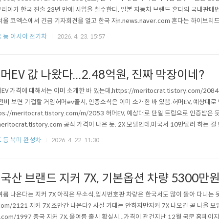
리아가 한국 진출 23년 만에 사업을 철수한다. 일본 자동차 브랜드 혼다의 국내판매법
서울 코엑스에서 긴급 기자회견을 열고 한국 자n.news.naver.com 혼다는 하이브리
혼다 산 사람은 낙동강 오리알 된 셈. 이유는 중국 전기차 경쟁에서 밀려났기 때문으로 
 등 아시아 전기차
2026. 4. 23. 15:57
전기차 사업을 완전히 접고 있음.소니와도 결별했고.https://www.digit..
머EV 값 나왔다...2.48억원, 진짜 막장이네?
EV 가격에 대해서는 이미 소개한 바 있는데,https://meritocrat.tistory.com/2
 전비 보면 기겁할 거임허머ev출시, 인증소식은 이미 소개한 바 있음.허머EV, 예상대로
tps://meritocrat.tistory.com/m/2053 허머EV, 예상대로 단일 트림으로 인증받
eritocrat.tistory.com 공식 가격이 나온 듯. 2X 모델인데,미국서 10만달러 하는 
 용서가 안되는 가격이다. 심지어 GM정비센터도 개판 오분전인데,프리미엄급 전기차
 등 북미 완성차
2026. 4. 22. 11:30
임?https://meritocrat.tistory.c..
국산 브랜드 지커 7X, 기본옵션 차량 5300만원
여름 나온다는 지커 7X 아직은 무소식.임시번호판 차량은 한국서도 많이 돌아 다니는 듯.https:
.com/2121 지커 7X 조만간 나온다? 사실 기대는 안하지만지커 7X 나오긴 곧 나올 모양. http
y.com/1997 중국 지커 7X, 올여름 출시 확실시...가격이 관건지난 12월 국문 홈페