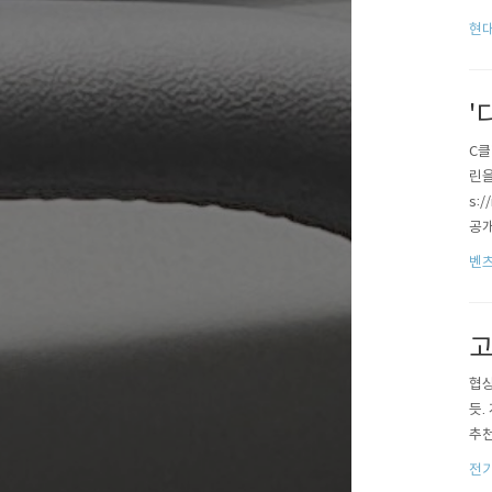
장 
현대
인업
'
C클
린을
s:
공개
동화
벤츠
co
고
협상
듯.
추천하
전