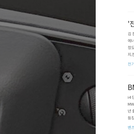
'
김 
에너
정도
지,
경 
전
교통
정권
B
i4 
MW
년 
등장
서 
벤츠
m/2