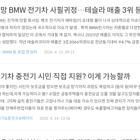
망 BMW 전기차 사필귀정…테슬라 매출 3위 
W는 진작에 망할 회사임. 벤츠 전기차가 때마침(?) 초대형 불이 나서 상대적으로 이슈
병과 하자가 많았는데 국소적으로 이슈가 발생... 특히 BMW전기차는 차종별로 다양
 협박마저 일상인 이 곳에서 기대할 게 없지. 역시나 2025년 매출도 이익도 그 부진
 성장했다. 작년 테슬라코리아 매출은 3조3066억원으로 전년동기대비 94.7% 급증
으로 전년동기대비 91.5% 증가했다. 벤츠와 BMW에 이어 확고한 3위 자리를 지켰고
-BMW 등 유럽 완성차
2026. 4. 15. 09:21
으로 예상된다.https://n.news.naver.com/article/648/0000046254?lfrom=ka
기차 충전기 시민 직접 지원? 이게 가능할까
야 좋지만, 시민이 보조금을 받으면 보조금 받기까지 과정도 복잡하고 (동의 등)의무 
 하는데,이게 가능하다고 봄? 수많은 공동주택들이 충전요금 오를 것을 알고도업자를
데...(자체 설치 충전기들은 고장나거나 기술 대응 이슈가 있으면 진짜 관리가 거의 안
을 안해주면업자들이 뒤로 돈을 챙겨주는(페이백) 경우도 속출할테고허술한 장치들이 난
 설치하고, 설치비 절반 돌려받는다''…전기차 충전기 시민 직접 지원- 서울시, 보조금 
전기&충전소&배터리
2026. 4. 14. 13:56
으로 전환…설치비 최대 50% 지원- 단독주택·빌라 등 ‘충전 사각지대’ 집중 공략…
 ..