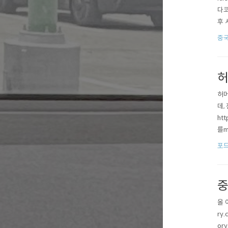
다코
후 
제 
중국
온 
허
허머
데,
ht
를m
저히
포드
는 거
중
올 
ry
or