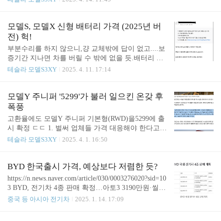
량, 견인능력도 감소- 모터 1개- 스피커 갯수 등 각종
내장 옵션들도 다운그레이드- V2L 전기 아울렛 코드
삭제, 후방 라이트바 삭제 등- 기본 타이어 18인
모델S, 모델X 신형 배터리 가격 (2025년 버
치 테슬라는 목요일 미국에서 주행 거리가 더 길고
전) 헉!
가격이 더 높은 새로운 버전의 사이버트럭을 출시했
부분수리를 하지 않으니,걍 교체밖에 답이 없고....보
다고 회사 웹사이트를 통해 밝혔다.새로운 '롱 레인
증기간 지나면 차를 버릴 수 밖에 없을 듯.배터리 가
지' 모델은 테슬라가 판매하는 세 가지 사이버트럭
격은 예전보다 몇백만원 더 오른 것 같다. 참고로, 모
테슬라 모델S3XY
2025. 4. 11. 17:14
모델 중 가장 저렴한 가격인 6만 9,990달러에 판매된
델3와 Y도 2천만원 수준으로 알고 있음. 아래 글을
다. 그러나 이 모델은 기존의 후륜구동 사이버트럭보
더 참고하시고...https://meritocrat.tistory.com/143 테슬
다 약 1만 달러 더 비싸다.이 모델은 단일 모터 후륜
라는 배터리 안뻗는 전기차라고 생각하면 큰 오산테
모델Y 주니퍼 '5299'가 불러 일으킨 온갖 후
구동 방식이며, 테슬라가 판매하던 기존..
슬라는 무적이라고 생각하는 사람들이 종종 있다. 해
폭풍
외에 수십만 km를 주행했지만 멀쩡하다는 특수 사례
고환율에도 모델Y 주니퍼 기본형(RWD)을5299에 출
가 이들의 확증 편향을 유도하는 증거로 활용된다.
시 확정 ㄷㄷ 1. 벌써 업체들 가격 대응해야 한다고
미안하지만 테슬라는 크고 작은 고meritocrat.tistory.c
난리... - 아토3도 이미 구형인데, 밀린 4월 출고 이 가
테슬라 모델S3XY
2025. 4. 1. 16:50
omhttps://meritocrat.tistory.com/216 배터리 가격 감추
격대로 강행할 상황도 아닌 듯 하고- 폴스타4는 한국
는 제조사들, 이제 솔직해지자전기차 배터리가 비싸
부산 공장에서 생산하면서 벌써 1천만원 인하 이야
다는 소리는 어제오..
기도 나오는 모양 https://n.news.naver.com/mnews/artic
BYD 한국출시 가격, 예상보다 저렴한 듯?
le/025/0003430834?sid=101 BYD추격 의식했나...테슬
https://n.news.naver.com/article/030/0003276020?sid=10
라, 고환율에도 신형 모델Y 출시가 인하지난 29일 경
3 BYD, 전기차 4종 판매 확정…아토3 3190만원·씰 4
기 하남시 대형쇼핑몰 ‘스타필드’에 있는 테슬라 매
290만원·돌핀 2600만원·시라이언7 4490만원중국 BY
중국 등 아시아 전기차
2025. 1. 14. 17:09
장. 오전 11시 개장 전부터 200m 이상의 긴 줄이 형성
D가 올해 국내에 전기차 4종을 출시한다. 4개 차종
됐다. 이날부터 전시된 신형 모델Y(프로젝트명 주니
모두 기본트림·상위트림으로 구분해 선보인다. BYD