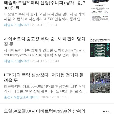
퍼)를 보기 위해서 수백n.news.naver.com 2. 차라리
는 △아토3(ATTO3) 4020대 △씰(SEAL) 2010대 △돌
테슬라 모델Y 페리 신형(주니퍼) 공개...값 7
저..
핀(DOLPHIN) 1390대 △시라n.news.naver.com 아토3
300만원
는 생각보다 가성비 있게 나올? 세단 인기가 없긴 하
1. 모델Y 주니퍼 공개. 외관 디자인은 알아서 평가하
지만, 역시 가성비... 돌핀은 완전 경차 스타일인데,
시길. 2. 런치 에디션이라고 7300만원짜리 롱레인지
가격이 조금 애매한 듯. 시라이언7은 큰 차량인데 가
만 일단 주문 받음런치에디션에는 이것저것 뭐 좀 넣
테슬라 모델S3XY
2025. 1. 10. 11:04
격 자체는 나쁘진 않은 듯 하나,이 정도 가격급을 쓸
어주는데 돈값을 하는지는 모르겠음이 한정판 에디
한국인이라면 중국 브랜드를 살지는 의문..
션에는 색상 무료, 휠 20인치 제공 3. 핸들 깜빡이는
살아있고(왼쪽 스톨) 기어 변속하는 오른쪽은 사라진
사이버트럭 중고값 폭락 중...해외 판매 당겨
듯 4. 그 외에 모델3 하이랜드 따라간 듯. 뒷자리 모니
질 듯
터나 앰비언트 등하이랜드에서 개선된 것으로 추론
사이버트럭 직수 업체가 언급한 것처럼,https://merito
해 보면, 주니퍼도 방음이나 승차감 등은 개선됐을
crat.tistory.com/1302 사이버트럭 직수 업체 이야
것으로 추정 5. 2열 접고 펴는 것 자동으로 바뀜 6. 전
기..."A/S 사실 잘 모르겠다"https://blog.naver.com/kail
테슬라 모델S3XY
2024. 12. 23. 15:43
면 범퍼에 카메라 장착된 듯 7. 모델Y 기존 구형 재고
autogarage/223701202496 2024 테슬라 사이버트럭 수
는 4739만원으로 다소 할인해서 판매한다고. (다만
입 스토리 1부 feat 카일오토개러지 with 카일랩스!카
무이자 할부 아니면 생각을 해 봐야 할 듯) 8. 런치에
일입니다. 제가 드디어 이 포스팅을 쓰게 될 날이 오
LFP 가격 폭락 심상찮다...저가형 전기차 몰
디션, 보조금을 받을..
긴 오네요. 포스팅 시작을meritocrat.tistory.com 현재
려올 듯
미국에서는 의지만 있으면 누구나 사트 중고를 바로
최근까지만 해도 50~60달러대를 형성하던 LFP 배터
구매할 수 있음. 이 때문에 재고는 물론, 중고가격 하
리가....(물론 NCM 삼원계 배터리도 60달러대로 진입
락도 급격하게 진행 중이라고. 사이버트럭은 미국에
하긴 했음) 벤치마크미네랄 인텔리전스 소속 에반 허
충전기&충전소&배터리
2024. 12. 19. 11:15
서 "전형적인 트럭 구매자"라고 할 만한 사람들을 대
틀리 리서치 매니저는 로이터를 통해 “평균 가격이
상으로 하지 않습니다. 이들은 보다 보수적인..
조금 더 하락할 가능성이 있으며 LFP 배터리 같은 경
우 이미 매수가가 킬로와트시당 50달러선에 형성됐
모델S=모델X=사이버트럭=79990인 상황의