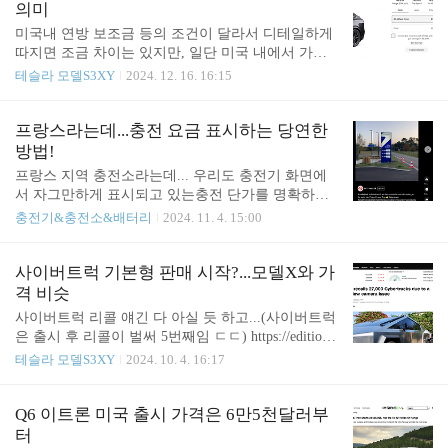
다”라고 짚었다. https://www.businesspost.co.kr/BP?co
의미
mmand=article_view&num=371056 9월 글로벌 배터리
미국내 연방 보조금 등의 조건이 달라서 디테일하게
셀 가격 사상 최저수준, LFP는 킬로와트시당 50달러
따지면 조금 차이는 있지만, 일단 미국 내에서 가격
거래9월 글로벌 배터리셀 가격 사상 최저수준, LFP
이 모델S, 모델X, 사이버트럭...세 차종의 기본 모델
테슬라 모델S3XY
2024. 12. 16. 16:15
는 킬로와트시당 50달러 거래www.businesspost.co.k
가격이 드디어 같아짐. 테슬라가어떤 가격 정책을
r 이제 50달러 찍은 듯 https://biz.newdaily.co..
생각하고 있는지 알 수 없으나, 프리미엄 차량의 가
격 마지노선을 어떻게 생각하는지추정할 수 있는 부
프랑스라는데...충전 요금 표시하는 당연한
분. 즉 8만 달러 미만 보조금 제공 기준을 억지로 맞
방법!
추기 위한 결과물에 온통 신경이 집중...합리적인 가
프랑스 지역 충전소라는데... 우리도 충전기 화면에
격 차별화는 예상대로 아예 무시됨. 본국과 가격 차
서 자그만하게 표시되고 있는충전 단가를 명확하게
이를 크게 둘 일이 없는 한국 입장에선,향후 차량 가
표시하는 것이 법제화돼야 하지 않을까 싶다. https://
충전기&충전소&배터리
2024. 11. 4. 15:00
격을 책정할 때비슷한 한계치에서 정해지지 않을까
www.facebook.com/reel/1268411264614131 로그인 또
싶다. Meritocrat @ it's electric
는 가입하여 보기Facebook에서 게시물, 사진 등을 확
인하세요.www.facebook.com 참고로 주유소 가격 표
사이버트럭 기본형 판매 시작?...모델X와 가
시방법은 이미 법에 정해져 있음 Meritocrat @ it's elec
격 비슷
tric
사이버트럭 리콜 얘긴 다 아실 듯 하고...(사이버트럭
은 출시 후 리콜이 벌써 5번째임 ㄷㄷ) https://edition.c
nn.com/2024/10/03/business/tesla-cybertruck-recall-octo
테슬라 모델S3XY
2024. 10. 4. 16:17
ber-2024/index.html 파운데이션 에디션만 팔던 이 사
이버트럭이 정식 판매를 알리기 시작한 모양.옵션 빼
면 기본형(사륜구동) 기준 8만 달러이고, 각종 옵션
Q6 이트론 미국 출시 가격은 6만5천달러부
가격도 공개됨.물론 트라이모터 장착된 비스트 모델
터