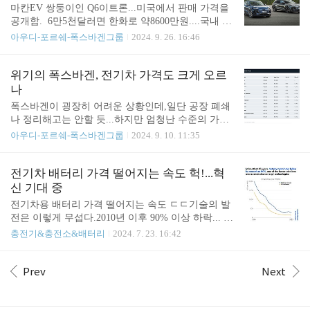
도.... https://www.teslarati.com/tesla-cybertruck-foundati
마칸EV 쌍둥이인 Q6이트론...미국에서 판매 가격을
on-series-ends/ Tesla starts sending Cybertruck Non-Fou
공개함. 6만5천달러면 한화로 약8600만원....국내 출
ndation Series order invitesTesla has ..
시하면 최소 9천은 받아야 할 듯하나...보조금을 조금
아우디-포르쉐-폭스바겐그룹
2024. 9. 26. 16:46
이라도 받기 위해 감안해서 맞춰 나오지 않을까 싶
음. 유럽 가격보단 조금 조정한 것이고... 옵션을 빼서
라도 예상 가격보다 조금 떨어진 건 좋은데...기본 베
위기의 폭스바겐, 전기차 가격도 크게 오르
이스모델이 모터 1개 짜리임.옵션도 꽤 많이 빠져 있
나
는 듯. 상위 등급을 선택하지 않으면 모터 갯수 뿐만
폭스바겐이 굉장히 어려운 상황인데,일단 공장 폐쇄
아니라오디오 옵션 등 각종 편의사양 없음. 사실상
나 정리해고는 안할 듯...하지만 엄청난 수준의 가격
탈 만한 차는 최소 1억 짜리가 될 듯.SQ6로 가면 1.2
인상이 단행됐다고.이번 가격 인상은 내연기관 차량
아우디-포르쉐-폭스바겐그룹
2024. 9. 10. 11:35
억도 나올 판이지... Q8 이트론 가격... The base Q6 E-
에 해당됨... 폭스바겐 그룹은 이날 재무 담당 이사를
Tron comes with a single 322 horsepower motor poweri
교체하고 골프·티구안·투아렉 등 폭스바겐 대표 모델
ng th..
의 가격을 최대 2천500유로(약 371만원) 인상하기로
전기차 배터리 가격 떨어지는 속도 헉!...혁
하는 등 자구책을 내놨다. 한델스블라트는 "올해 초
신 기대 중
만 해도 가격인상 계획이 없었다. 범위와 인상 폭이
전기차용 배터리 가격 떨어지는 속도 ㄷㄷ기술의 발
이례적"이라고 평가했다.https://n.news.naver.com/mne
전은 이렇게 무섭다.2010년 이후 90% 이상 하락... 요
ws/article/001/0014921966?sid=104 폭스바겐, 정리해
즘 전기차들은 실제 주행가능거리 600~700km 정도
충전기&충전소&배터리
2024. 7. 23. 16:42
고는 피할 듯…독일선 'EU 탓'정치권 "내연차 규제
에 육박한 만큼,배터리는 더 싸게/ 더 프리미엄 가는
불합리…탄소 1ｇ도 못 줄여" 김계연 특파원 = 경영
방향으로 극단으로 나눠 5~10년이 최대 진화 속도를
난에 공장폐쇄와 인력 감축을 예고한 독일 ..
낼 듯. https://www.facebook.com/internationalenergyag
Prev
Next
ency/posts/pfbid07qigfQrP6zgv7DjGY2NRcNNk3ZYoo
oRvJe5waU8AQkLc2ucxFdc6JavafC8nsS16l 로그인 또
는 가입하여 보기Facebook에서 게시물, 사진 등을 확