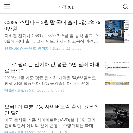
가격 (61)
G580e 스탠다드 5월 말 국내 출시...값 2억76
0만원
지바겐 전기차 G580 / G580e 가 5월 말 공식 발표...7~
8월에 국내 출시, 고객 인도가 시작되고공식 가격은
2억 760만원으로 책정됐다는 소문이 돌고 있음. 옵션
벤츠-BMW 등 유럽 완성차
2025. 5. 22. 11:35
을 얼마나 빼 버렸을지가 관건...그럼에도 불구하고
안팔릴 것 같긴 한데, 지바겐은 사실 벤츠라는 브랜
드 영역도 아니고,자동차 거래라는 잣대로 봐도 안되
"주로 팔리는 전기차 값 평균, 5만 달러 아래
고,아이코닉한 특수 영역이라, 사실 얼마나 잘팔릴
로 급락"
지 잘 모르겠다... 지바겐 전기차는 암튼 곧 출시하긴
2020년 1월 기준 평균 전기차 가격은 54,668달러로
할거임.https://meritocrat.tistory.com/1523 G580e 15일
전체 시장 평균보다 42% 높았습니다. 2023년에는 신
에 변경인증 완료...25년 하반기 출시?벤츠 지바겐 전
차 평균 가격이 53,376달러로 전체 신차 시장보다 약
테슬라 모델S3XY
2025. 5. 9. 11:36
기차 G580(또는 G580e) 스탠다드 버전이조만간 국내
10% 높았습니다. https://caredge.com/guides/average-pr
런칭을 하려나 지난해부터 들여온 에디션원은 얼마
ice-of-an-electric-car-2025 The Average Price of an Elec
나 팔았는지도 알 수 없는 상황..
tric Car in America (2025 Update)EVs cost just 12% mo
모터1개 후륜구동 사이버트럭 출시, 값은 7
re on average. We're tracking the average price of electri
만 달러
c cars, and it's likely that big changes are around the cor
미국 출시된 기존 사이버트럭(AWD)보다 1만 달러
ner.caredge.com 평균 차량 판매가보다..
인하되면서 아래와 같이 변경. - 주행거리는 확대- 가
속 떨어지고 에어서스 대신 코일 서스- 최대적재용
테슬라 모델S3XY
2025. 4. 14. 11:45