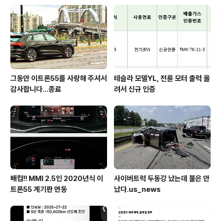
그동안 이트론55를 사랑해 주셔서
테슬라 모델YL, 전륜 모터 출력 올
감사합니다...종료
려서 신규 인증
배컴!! MMI 2.5인 2020년식 이
사이버트럭 두동강 났는데 불은 안
트론55 계기판 연동
났다.us_news