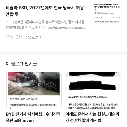
서 적용.Hw3는 영원히 감독형만…https://www.notate
테슬라 FSD, 2027년에도 한국 당국서 허용
slaapp.cmeritocrat.tistory.com 미국에서도 다양한
후기가 아주 조금씩 쏟아지기 시작함.대부분 얼리 리뷰를
안할 듯
글 내용
위한 인플루언서이긴 하지만... 의도된 메시지들이긴 하지
“FSD는레벨3급이니까한국 정부로서는도입 검토 자체를
만,어찌됐던 이 오래된 하드웨어로 발췌해서잘 구현한다는
안하거나별도 건으로 처리”https://n.news.naver.co
데 대단하기는 한 거 아님. (거의 대부분의 기존 레거시 제
m/article/421/0009043863?sid=101 [단독] 국토
조사들이 출시된 차량을..
0
0
2026. 7. 7.
부, DCAS 법제화 착수…테슬라 FSD 허용과 선 긋기정부
가 고도화된 운전자보조기술을 제도권에 편입하기 위해 운
전자제어보조장치(DCAS) 법제화에 나선다. 시장에서는
테슬라 FSD 허용 여부에 관심이 쏠리지만 국토교통부는 F
SD를 별도 기술로 판n.news.naver.com알림)2026.7.
이 블로그 인기글
7. 개정정보통신망법(입틀막법) 의거포스팅이 허위정보로
규정될 수 있으므로열람 외 재배포는 지양 바랍니다.Merit
ocrat @ it’s electric
BYD 전기차 사지마셈...수리견적
이래도 줄서서 사는 현실…테슬라
폭탄 모음.inven
가 전기차 팔아먹는 법