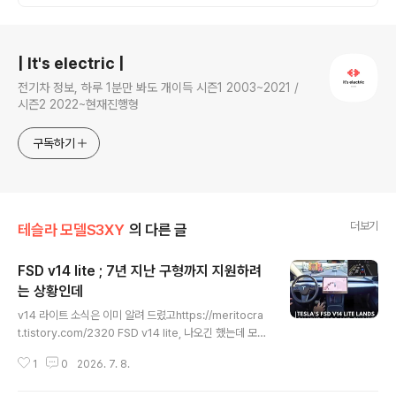
로그 정보
| It's electric |
전기차 정보, 하루 1분만 봐도 개이득 시즌1 2003~2021 /
시즌2 2022~현재진행형
구독하기
더보기
테슬라 모델S3XY
의 다른 글
FSD v14 lite ; 7년 지난 구형까지 지원하려
는 상황인데
글 내용
v14 라이트 소식은 이미 알려 드렸고https://meritocra
t.tistory.com/2320 FSD v14 lite, 나오긴 했는데 모델
s/x는 버림 ㅋㅋㅋㅋㅋ6월 말까지 구형 하드웨어 버전13
1
0
2026. 7. 8.
을 위한fsd가 마침내 미국서 공개릴리즈 노트 버전 2026.
20.5.1데이터 증류 방식으로꼭 필요한 것만 v14에서 뽑아