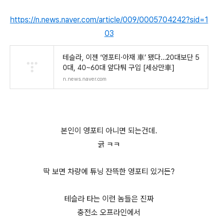
https://n.news.naver.com/article/009/0005704242?sid=1
03
테슬라, 이젠 ‘영포티·아재 車’ 됐다…20대보단 5
0대, 40~60대 앞다퉈 구입 [세상만車]
n.news.naver.com
본인이 영포티 아니면 되는건데.
긁 ㅋㅋ
딱 보면 차량에 튜닝 잔뜩한 영포티 있거든?
테슬라 타는 이런 놈들은 진짜
충전소 오프라인에서