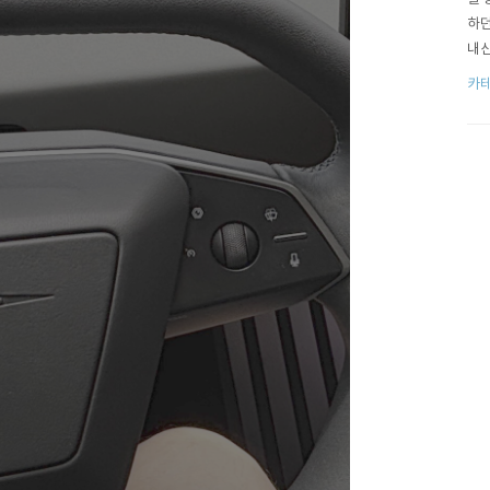
하던
내산
판n
카테
cra