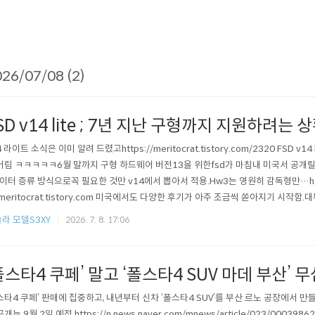
26/07/08 (2)
SD v14 lite ; 7년 지난 구형까지 지원하려는
4 라이트 소식은 이미 알려 드렸고https://meritocrat.tistory.com/2320 FSD v14
버림 ㅋㅋㅋㅋㅋ6월 말까지 구형 하드웨어 버전13을 위한fsd가 마침내 미국서 공개릴리즈
이터 증류 방식으로꼭 필요한 것만 v14에서 뽑아서 적용.Hw3는 영원히 감독형만…https:
cmeritocrat.tistory.com 미국에서도 다양한 후기가 아주 조금씩 쏟아지기 시작함
서이긴 하지만... 의도된 메시지들이긴 하지만,어찌됐던 이 오래된 하드웨어로 발췌
라 모델S3XY
2026. 7. 8. 17:06
한 거 아님. (거의 대부분의 기존 레거시 제조사들이 출시된 차량을..
폴스타4 쿠페’ 말고 ‘폴스타4 SUV 마데 부산’ 
스타4 쿠페’ 판매에 집중하고, 내년부터 신차 ‘폴스타4 SUV’를 부산 르노 공장에서 
공개는 9월 2일 예정 https://n.news.naver.com/mnews/article/023/000398