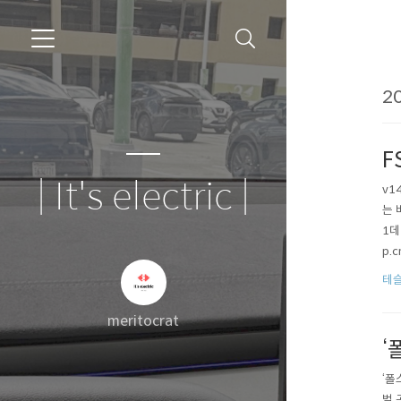
20
F
| It's electric |
v1
는 
1데
p.
루언
테슬
는 
meritocrat
‘
‘폴
벌 