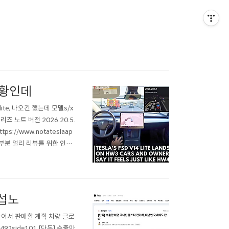
 상황인데
 lite, 나오긴 했는데 모델s/x
 노트 버전 2026.20.5.
//www.notateslaap
.대부분 얼리 리뷰를 위한 인플
해서잘 구현한다는 데 대단하기
무섭노
만들어서 판매할 계획 차량 글로
6249?sid=101 [단독] 수출만