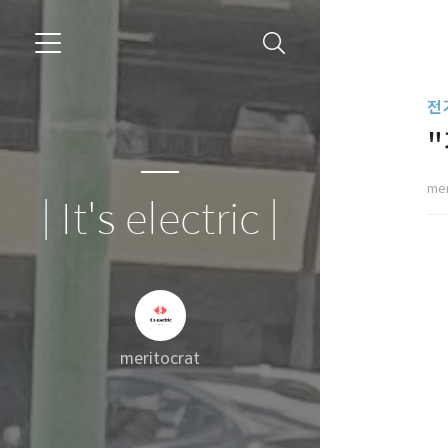
전
mer
| It's electric |
meritocrat