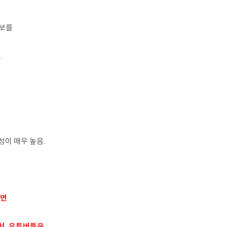
보를
.
성이 매우 높음.
보면
서, 유튜버들은