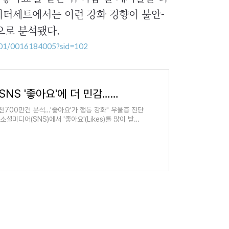
이터세트에서는 이런 강화 경향이 불안-
으로 분석됐다.
001/0016184005?sid=102
[건강포커스] "우울할수록 SNS '좋아요'에 더 민감…게시물 더 자주 올려"
천700만건 분석…'좋아요'가 행동 강화" 우울증 진단
미디어(SNS)에서 '좋아요'(Likes)를 많이 받은