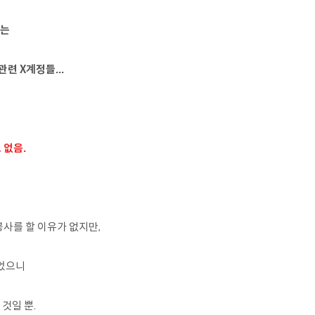
하는
련 X계정들...
 없음.
봉사를 할 이유가 없지만,
이었으니
것일 뿐.