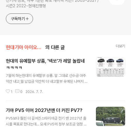
전기차 정보, 하루 1분만 봐도 개이득 시즌1 2003~2021 /
시즌2 2022~현재진행형
구독하기
더보기
현대기아 아이오닉 등 국산
의 다른 글
현대의 유예할부 상품, '넥쏘'가 레알 놀랍네
ㅋㅋㅋㅋ
글 내용
7월에 하는현대의 유예할부 상품. 말 그대로 선수금 아주
약간 내고,월 납입금 약간씩 더 내고할부 유예된 나머지 비
용에 대한 이자만 내도 차를 탈 수 있음. 그리고 최종 계약
1
0
2026. 7. 7.
기간이 종료되면 차를 반납하거나 또는 전액 내고 인수 가
능. https://www.hyundai.com/kr/ko/event/event-
hmc-down-burden-promotion-2604 부담 Down
기아 PV5 이어 2027년엔 더 커진 PV7?
| 현대자동차 - 현대닷컴 | 대한민국 대표 자동차회사 hyu
글 내용
ndai.com현대 승용 EV, 포터 일렉트릭, 넥쏘를스마트하
PV5보다 훨씬 더 길어진스타리아급 전기 밴 2027년 출
게 이용하는 방법현대 EV 부담 Down + 포터 EV 부담 D
시를 목표로 한다는데... 요새 PV5에 정부 보조금 엄청 태
own + 넥쏘 부담 Down현대 승용 EV, 포터 일렉트릭, 넥
워서 팔고 있다는데,이 차도 보조금을 노릴 테고.. 승차감이