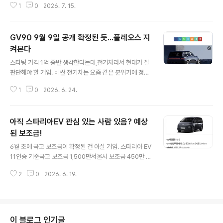
쏘를스마트하게 이용하는 방법현대 EV 부담 Down +ww
1
0
2026. 7. 15.
나 뭐 이런 거는 완전 기대 이하지만일단 싸니께... 암튼 뭐
w.hyundai.com ..
두고 볼 일. https://www.autotribune.co.kr/news/ar
ticleView.html?idxno=44199 "스타리아 일렉트릭 곧
GV90 9월 9일 공개 확정된 듯...플레오스 지
바로 날벼락"... 기아, PV7 탁송 중 크기 '유출' - 오토트리
뷴[오토트리뷴=김예준 기자] 기아가 오는 2027년 양산을
켜본다
글 내용
목표로 개발 중인 차세대 대형 PBV(목적 기반 차량) 'PV
스타팅 가격 1억 중반 생각한다는데,전기차라서 현대가 잘
7'의 테스트카가 실제 도로에서 포착되어 자www.autotri
판단해야 할 거임. 비싼 전기차는 요즘 같은 분위기에 정말
bune.co.kr Meritocrat @ it's electric
안팔리기 때문에진짜 개폭망할 수도 있음. 사실 하드웨어
1
0
2026. 6. 24.
는 큰 관심 없음. 플레오스 OS는 적용 확정이라는데,그 외
에 어떤 비전을 집어 넣을지는 지켜볼 일. 스타리아EV 리무
진에서 대실망했지만,GV90, 좋으면 산다. https://m.asi
아직 스타리아EV 관심 있는 사람 있음? 예상
atoday.co.kr/kn/view.php?key=202606220100
07581 [단독] 제네시스 ‘GV90’ 9월 9일 출시 확정…‘럭
된 보조금!
글 내용
셔리 EV’ 시대 연다현대자동차그룹 프리미엄 브랜드 제네
6월 초에 국고 보조금이 확정된 건 아실 거임. 스타리아 EV
시스의 플래그십 전기 SUV ‘GV90’이 오는 9월 9일 마침
11인승 기준국고 보조금 1,500만서울시 보조금 450만 총
내 베일을 벗는다. 현대차가 약 2조원을 투입해 건설한 울
1,950만 투어러나 라운지는 고급감이 너무 떨어지고,리무
산 전기차 전용공장의 첫 생산 모델이자,..
2
0
2026. 6. 19.
진은 6인승 보조금이 진짜... 게다가 주행가능거리가 너무
짧음.리무진이면 배터리를 늘려 주던가. 한때 사려고 전시
차 문의하고 다닌 내가 바보지.사면 호구되는 거 아님? Me
ritocrat @ it's electric
이 블로그 인기글