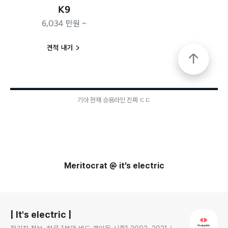
기아 현재 승용라인 진짜 ㄷㄷ
Meritocrat @ it’s electric
로그 정보
| It's electric |