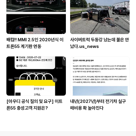
배컴!! MMI 2.5인 2020년식 이
사이버트럭 두동강 났는데 불은 안
트론55 계기판 연동
났다.us_news
[아우디 공식 질의 및 요구] 이트
내년(2027년)부터 전기차 실구
론55 충성고객 지원은?
매비용 확 높아진다