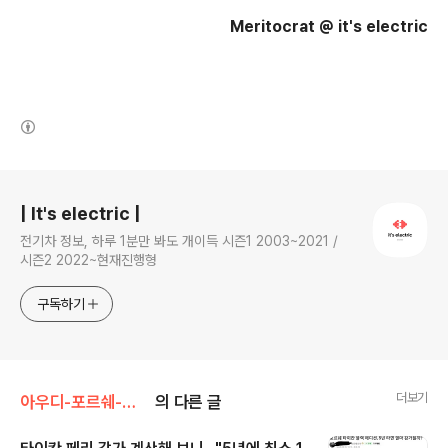
Meritocrat @ it's electric
(새창열림)
로그 정보
| It's electric |
전기차 정보, 하루 1분만 봐도 개이득 시즌1 2003~2021 /
시즌2 2022~현재진행형
구독하기
더보기
아우디-포르쉐-폭스바겐그룹
의 다른 글