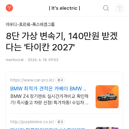
검색하기
| It's electric |
티스토리
아우디-포르쉐-폭스바겐그룹
8단 가상 변속기, 140만원 받겠
다는 '타이칸 2027'
meritocrat
2026. 6. 18. 09:52
https://www.car-pro.kr/
광고
BMW 최적가 견적은 카베이 BMW 특
가차량 무료견적
BMW Z4 장기렌트 실시간가격비교 확인하
기! 즉시출고 차량 선점! 특가차종! 수입차 최
대 할인 견적! 온라인계약! 최적가 프로모션
차량 빠른출고 선점하세요.
http://purplemine.co.kr/
광고