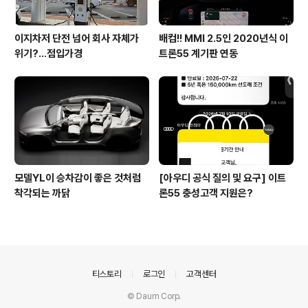
이지차저 단전 넘어 회사 자체가
배컴!! MMI 2.5인 2020년식 이
위기?...점입가경
트론55 계기판 연동
모델YL이 승차감이 좋은 것처럼
[아우디 공식 질의 및 요구] 이트
착각되는 까닭
론55 충성고객 지원은?
의안내
티스토리
로그인
고객센터
© Daum Corp.