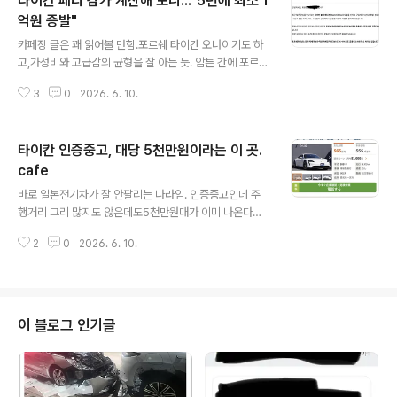
타이칸 페리 감가 계산해 보니..."5년에 최소 1
억원 증발"
글 내용
카페장 글은 꽤 읽어볼 만함.포르쉐 타이칸 오너이기도 하
고,가성비와 고급감의 균형을 잘 아는 듯. 암튼 간에 포르쉐
코리아의 블랙에디션이 그나마 가성비(?)라고 하는데,http
3
0
2026. 6. 10.
s://meritocrat.tistory.com/1675 타이칸 블랙에디션
을 고민하는 분들..."가성비는 맞음"타이칸 이야기는 이미
몇 가지 소개했고, https://meritocrat.tistory.com/16
타이칸 인증중고, 대당 5천만원이라는 이 곳.
74 아무리 죽도록 까도 고급 전기차의 원톱은 ‘타이칸’인가
중국 등을 중심으로포르쉐 매출감소, 몰락이 이어지고 있
cafe
글 내용
는데,한meritocrat.tistory.com 이 블랙에디션 기준 5
바로 일본전기차가 잘 안팔리는 나라임. 인증중고인데 주
년 타면 감가가 얼마나 될지 계산해 본 자료. 차값은 기본
행거리 그리 많지도 않은데도5천만원대가 이미 나온다
깡통옵션 기준으로 계산리스사들은 타이칸 페리 잔가율을
고... 게다가 타이칸 자체가 이미지가 안좋은 건지인기가 없
대부분 38~42%로 잡고 있..
2
0
2026. 6. 10.
음. 한국의 미래 보는 듯 한데? Meritocrat @ it's electr
ic
이 블로그 인기글