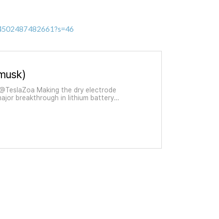
64502487482661?s=46
musk)
@TeslaZoa Making the dry electrode
ajor breakthrough in lithium battery
ly difficult. Congratulations to the
d supply cha