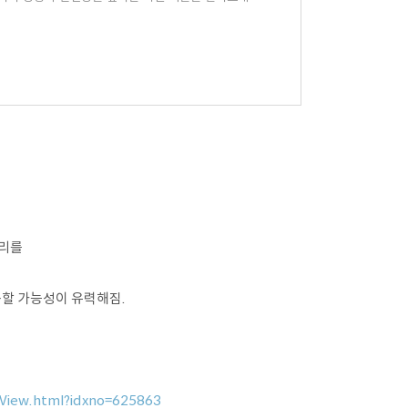
터리를
용할 가능성이 유력해짐.
leView.html?idxno=625863