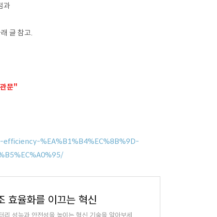
점과
래 글 참고.
 관문"
uring-efficiency-%EA%B1%B4%EC%8B%9D-
%B5%EC%A0%95/
제조 효율화를 이끄는 혁신
터리 성능과 안전성을 높이는 혁신 기술을 알아보세