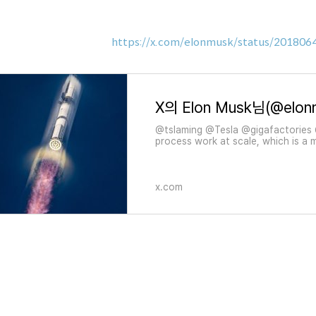
https://x.com/elonmusk/status/20180
X의 Elon Musk님(@elon
@tslaming @Tesla @gigafactories 
process work at scale, which is a m
production technology, was incredib
@Tesla engineering, production an
x.com