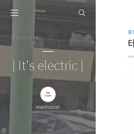
충
테
mer
| It's electric |
meritocrat