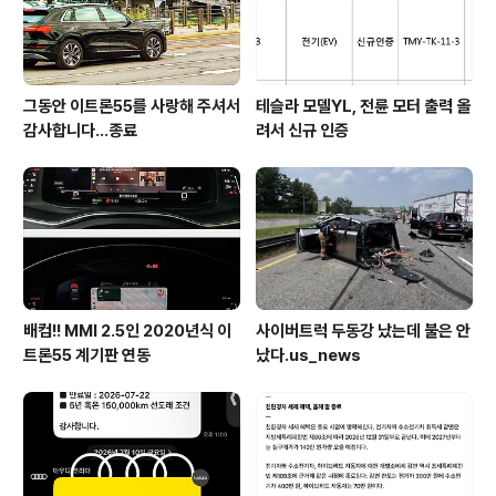
그동안 이트론55를 사랑해 주셔서
테슬라 모델YL, 전륜 모터 출력 올
감사합니다...종료
려서 신규 인증
배컴!! MMI 2.5인 2020년식 이
사이버트럭 두동강 났는데 불은 안
트론55 계기판 연동
났다.us_news