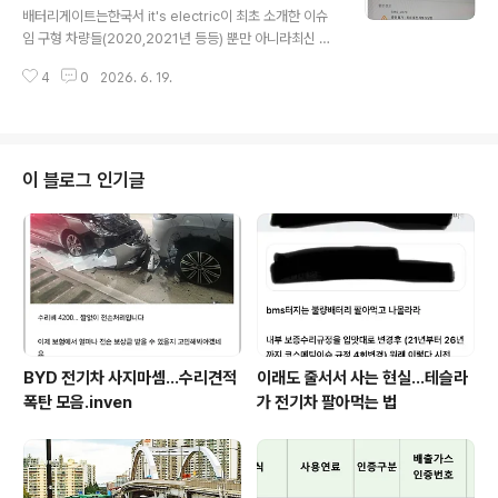
meritocrat.tistory.com/2293 [단독] 6월 30일 이후
배터리게이트는한국서 it's electric이 최초 소개한 이슈
일본-대만서 'FSD 일시불' 중단1. 일본에서 테슬라 FSD
임 구형 차량들(2020,2021년 등등) 뿐만 아니라최신 인
원타임 구매 중단설구독형으로 전환 가능성 소문 ..
도된 2024,2025년 차량도 펑펑 터지는데 https://meri
4
0
2026. 6. 19.
tocrat.tistory.com/2086 배터리게이트 이제 시작일
뿐…최신형 모델Y도 a079 에러25년식 이어https://me
ritocrat.tistory.com/m/2048 25년식 모델Y 주니퍼
RWD도 BMS-a079 터졌다이하 설명을 생략한다. 테슬
라 LFP배터리도 망했다고 이미 경고는 한 바 있고,http
이 블로그 인기글
s://meritocrat.tistory.com/1669 테슬라, LFmerito
crat.tistory.com 이번엔 한달 된 모델 YL 최신 차량에도
BMS-a079 배터리게이트가 터짐 ㅋㅋ 테슬라코..
BYD 전기차 사지마셈...수리견적
이래도 줄서서 사는 현실…테슬라
폭탄 모음.inven
가 전기차 팔아먹는 법