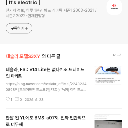
| It's electric |
전기차 정보, 하루 1분만 봐도 개이득 시즌1 2003~2021 /
시즌2 2022~현재진행형
구독하기
더보기
테슬라 모델S3XY
의 다른 글
테슬라, FSD v14 Lite는 없다? 또 트레이드
인 마케팅
글 내용
https://blog.naver.com/teslakr_official/2243234
08989 [트레이드인 프로모션] FSD(감독형) 이전 프로모
션 - 풀 셀프 드라이빙 컴퓨터 3 이하 차량 대상기간 내 Te
1
0
2026. 6. 23.
sla 트레이드인(보상판매)을 통해 기존 풀 셀프 드라이빙
컴퓨터 3(HW3) 이하 차량의 FSD(...blog.naver.com
일시불 구매 FSD 감독형을 신차로 이전해 준다는 건,FSD
한달 된 YL에도 BMS-a079...진짜 인간적으
v14 Lite 국내 출시가 당분간 없다는 거 아님? 다른 아시
아 국가들은 일시불 구매 중단되고 난리도 아닌데,https://
로 너무해
글 내용