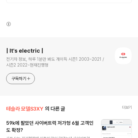
(새창열림)
로그 정보
| It's electric |
전기차 정보, 하루 1분만 봐도 개이득 시즌1 2003~2021 /
시즌2 2022~현재진행형
구독하기
더보기
테슬라 모델S3XY
의 다른 글
59k에 팔았던 사이버트럭 저가형 6월 고객인
도 확정?
글 내용