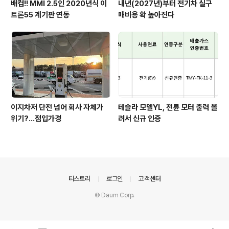
배컴!! MMI 2.5인 2020년식 이
내년(2027년)부터 전기차 실구
트론55 계기판 연동
매비용 확 높아진다
이지차저 단전 넘어 회사 자체가
테슬라 모델YL, 전륜 모터 출력 올
위기?...점입가경
려서 신규 인증
의안내
티스토리
로그인
고객센터
© Daum Corp.