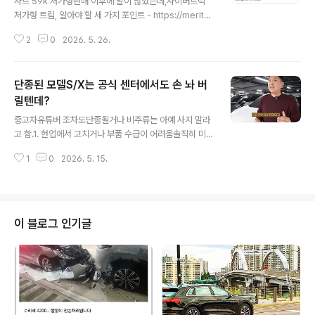
사트 59k 저가형판매 이후에 말이 많았는데,사이버트럭
저가형 트림, 알아야 할 세 가지 포인트 - https://merito
crat.tistory.com/m/2055 사이버트럭 저가형 트림, 알
2
0
2026. 5. 26.
아야 할 세 가지 포인트일단 사이버트럭 저가 트림은3월부
터는 어떻게 될지 모르는 상황이라고소개한 바 있는데,htt
ps://meritocrat.tistory.com/m/2054 사이버트럭 저
단종된 모델S/X는 공식 센터에서도 손 놔 버
가 트림, 10일 동안 일단 간 본다?흠 ..https://meritocra
t.tistory.com/meritocrat.tistory.com사이버트럭 59
릴텐데?
글 내용
k 저가형 사진이라고? 거짓말 범벅! - https://meritocra
중고차유튜버 조차도단종될거나 비주류는 아예 사지 말라
t.tistory.com/m/2207 사이버트럭 59k 저가형 사진이
고 함.1. 현업에서 고치거나 부품 수급이 어려움솔직히 미국
라고? 거짓말 범벅!해외 유튜버,해외..
산은 하드웨어 하자가 여전히 너무 많음26년형 모델X 하
1
0
2026. 5. 15.
자 심각..."역대급 미완성" - https://meritocrat.tistory.
com/m/2020 26년형 모델X 하자 심각..."역대급 미완
성"2025년 말부터 출고가 되고 있는모델S와 모델X 하자
가 심각하다는 것은 이미 알려 드린 바 있는데,(특히 신차인
데 에어서스 고장 ㄷㄷ) https://meritocrat.tistory.co
이 블로그 인기글
m/2000 2026년에 모델S/모델X 충동구매는 meritocr
at.tistory.com2. 앞으로 사설 센터에서 잘 취급 안하려
고 함3. 테슬라 공식센터도 구형에 대해 사실상 방치그 쉽
다는 디씨콤보 레트로..