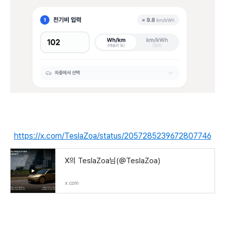
https://x.com/TeslaZoa/status/2057285239672807746
X의 TeslaZoa님(@TeslaZoa)
x.com