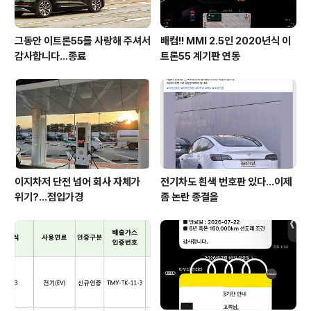
그동안 이트론55를 사랑해 주셔서
배컴!! MMI 2.5인 2020년식 이
감사합니다...종료
트론55 계기판 연동
이지차저 단전 넘어 회사 자체가
전기차도 흰색 번호판 있다...이제
위기?...점입가경
좀 논란 종결을