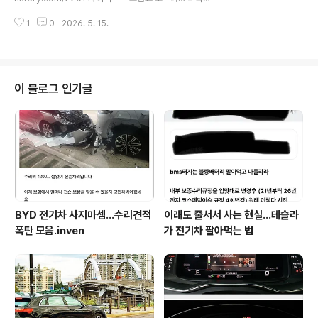
고 함3. 테슬라 공식센터도 구형에 대해 사실상 방치그 쉽
운전자+대형 사고’ 콤보사이버트럭 운전,개판인 경우가 진
다는 디씨콤보 레트로..
1
0
2026. 5. 15.
짜 많다.사이버트럭도 과학차 되나…운전습관 최악 속출 -
https://meritocrat.tistory.com/m/2146 사이버트럭
도 과학차 되나…운전습관 최악 속출테슬라 사트 운전자들
meritocrat.tistory.com .. 실제 사고 사례. 보광동 아파
트에서 들이대다 사고가 난 듯. https://youtu.be/9U4D
이 블로그 인기글
NYVpK5Y?si=5s_EbtdfUSVMyO3e .... 사람이 다쳤
거나 불이 났거나 하진 않아 다행이긴 하지만, 이 좁고 가파
른 골목길에서얼마나 강하게 박았으면 ㄷㄷ 배터리까지
먹..
BYD 전기차 사지마셈...수리견적
이래도 줄서서 사는 현실…테슬라
폭탄 모음.inven
가 전기차 팔아먹는 법