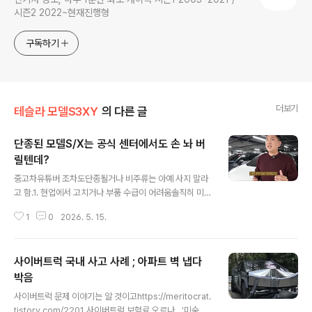
시즌2 2022~현재진행형
구독하기
더보기
테슬라 모델S3XY
의 다른 글
단종된 모델S/X는 공식 센터에서도 손 놔 버
릴텐데?
글 내용
중고차유튜버 조차도단종될거나 비주류는 아예 사지 말라
고 함.1. 현업에서 고치거나 부품 수급이 어려움솔직히 미국
산은 하드웨어 하자가 여전히 너무 많음26년형 모델X 하
1
0
2026. 5. 15.
자 심각..."역대급 미완성" - https://meritocrat.tistory.
com/m/2020 26년형 모델X 하자 심각..."역대급 미완
성"2025년 말부터 출고가 되고 있는모델S와 모델X 하자
사이버트럭 국내 사고 사례 ; 아파트 벽 냅다
가 심각하다는 것은 이미 알려 드린 바 있는데,(특히 신차인
데 에어서스 고장 ㄷㄷ) https://meritocrat.tistory.co
박음
글 내용
m/2000 2026년에 모델S/모델X 충동구매는 meritocr
사이버트럭 문제 이야기는 알 것이고https://meritocrat.
at.tistory.com2. 앞으로 사설 센터에서 잘 취급 안하려
tistory.com/2201 사이버트럭 보험료 오르나…‘미숙련