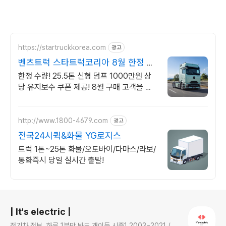
https://startruckkorea.com
광고
벤츠트럭 스타트럭코리아 8월 한정 프
로모션 혜택확인
한정 수량! 25.5톤 신형 덤프 1000만원 상
당 유지보수 쿠폰 제공! 8월 구매 고객을 위
한 혜택을 지금 바로 만나보세요!
http://www.1800-4679.com
광고
전국24시퀵&화물 YG로지스
트럭 1톤~25톤 화물/오토바이/다마스/라보/
통화즉시 당일 실시간 출발!
로그 정보
| It's electric |
전기차 정보, 하루 1분만 봐도 개이득 시즌1 2003~2021 /