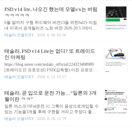
하고 사용하는 게 아님.물론 fsd가 잘 못한다는 건 아
니지만언제든 비정상 행동이 발생할 수 있으니.그냥
FSD v14 lite, 나오긴 했는데 모델s/x는 버림
fsd만 의존해사용하는 이용자가 많아진다면이에 순
ㅋㅋㅋㅋㅋ
간 반대 기동 개입으로큰 사고도 이어질 지도.Meritoc
6월 말까지 구형 하드웨어 버전13을 위한fsd가 마침
rat @ it’s electric
내 미국서 공개릴리즈 노트 버전 2026.20.5.1데이터
증류 방식으로꼭 필요한 것만 v14에서 뽑아서 적용.
테슬라 모델S3XY
2026. 6. 30. 04:56
Hw3는 영원히 감독형만…https://www.notateslaapp.co
m/software-updates/version/2026.20.5.1/release-notes 20
26.20.5.1 (FSD 14) Official Tesla Release Notes - Softw
테슬라, FSD v14 Lite는 없다? 또 트레이드
are UpdatesTesla software update 2026.20.5.1 (FSD 14)
인 마케팅
includes FSD (Supervised) v14 Lite, Start Self-Driving f
https://blog.naver.com/teslakr_official/224323408989
rom Park, Arrival Options, Speed Profiles, UI..
[트레이드인 프로모션] FSD(감독형) 이전 프로모션 -
풀 셀프 드라이빙 컴퓨터 3 이하 차량 대상기간 내 Te
테슬라 모델S3XY
2026. 6. 23. 15:17
sla 트레이드인(보상판매)을 통해 기존 풀 셀프 드라
이빙 컴퓨터 3(HW3) 이하 차량의 FSD(...blog.naver.c
om 일시불 구매 FSD 감독형을 신차로 이전해 준다는
테슬라, 곧 입으로 운전 가능…“일론의 3개
건,FSD v14 Lite 국내 출시가 당분간 없다는 거 아님?
월이란 ㅋㅋ”
다른 아시아 국가들은 일시불 구매 중단되고 난리도
일론 머스크가Fsd운전 시 그록이 음성으로개입할 수
아닌데,https://meritocrat.tistory.com/2293 [단독] 6월 3
있는 기능을3개월 후에 구현할 거라고 주장다 좋은
0일 이후 일본-대만서 'FSD 일시불' 중단1. 일본에서
데,일론에게 3개월은어떤 의미일까 ㅋㅋ3년 안에 뭐
테슬라 모델S3XY
2026. 6. 18. 12:19
테슬라 FSD 원타임 구매 중단설구독형으로 전환 가
된다던 것도안되는게 천지삐까리인데…로드스터는
능성 소문 ..
진짜 한 10년기다린거 아님? 무감독fsd는 또 어떻고.