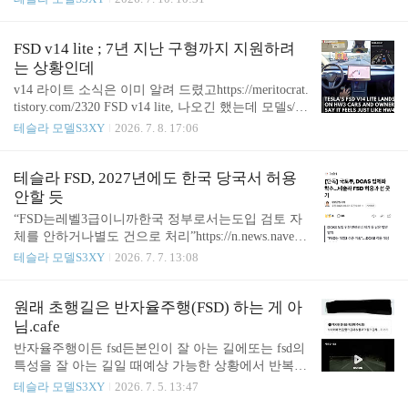
드웨어 버전13을 위한fsd가 마침내 미국서 공개릴리
즈 노트 버전 2026.20.5.1데이터 증류 방식으로꼭 필
요한 것만 v14에서 뽑아서 적용.Hw3는 영원히 감독
FSD v14 lite ; 7년 지난 구형까지 지원하려
형만…https://www.notateslaapp.cmeritocrat.tistory.com
는 상황인데
진짜 잘한 결정.뭐 더 설명할 게 없음. *풀 셀프 드라
v14 라이트 소식은 이미 알려 드렸고https://meritocrat.
이빙(감독형)v14 Lite는 현재 미국 생산 Model 3/Y(풀
tistory.com/2320 FSD v14 lite, 나오긴 했는데 모델s/x
셀프 드라이빙 컴퓨터 3) 차량 중 FSD(감독형)이 활
는 버림 ㅋㅋㅋㅋㅋ6월 말까지 구형 하드웨어 버전1
테슬라 모델S3XY
2026. 7. 8. 17:06
성화된 차량에 한해 제공됩니다. (아쉽지만 모델S/X
3을 위한fsd가 마침내 미국서 공개릴리즈 노트 버전
구형은 해당 없음,현재 수..
2026.20.5.1데이터 증류 방식으로꼭 필요한 것만 v14
에서 뽑아서 적용.Hw3는 영원히 감독형만…https://w
테슬라 FSD, 2027년에도 한국 당국서 허용
ww.notateslaapp.cmeritocrat.tistory.com 미국에서도 다
안할 듯
양한 후기가 아주 조금씩 쏟아지기 시작함.대부분 얼
“FSD는레벨3급이니까한국 정부로서는도입 검토 자
리 리뷰를 위한 인플루언서이긴 하지만... 의도된 메
체를 안하거나별도 건으로 처리”https://n.news.naver.c
시지들이긴 하지만,어찌됐던 이 오래된 하드웨어로
om/article/421/0009043863?sid=101 [단독] 국토부, DC
테슬라 모델S3XY
2026. 7. 7. 13:08
발췌해서잘 구현한다는 데 대단하기는 한 거 아님.
AS 법제화 착수…테슬라 FSD 허용과 선 긋기정부가
(거의 대부분의 기존 레거시 제조사들이 출시된 차량
고도화된 운전자보조기술을 제도권에 편입하기 위해
을..
운전자제어보조장치(DCAS) 법제화에 나선다. 시장
원래 초행길은 반자율주행(FSD) 하는 게 아
에서는 테슬라 FSD 허용 여부에 관심이 쏠리지만 국
님.cafe
토교통부는 FSD를 별도 기술로 판n.news.naver.com
반자율주행이든 fsd든본인이 잘 아는 길에또는 fsd의
알림)2026.7.7. 개정정보통신망법(입틀막법) 의거포
특성을 잘 아는 길일 때예상 가능한 상황에서 반복적
스팅이 허위정보로 규정될 수 있으므로열람 외 재배
인 불편함을 극복하기 위해사용하는 것이지초행길에
테슬라 모델S3XY
2026. 7. 5. 13:47
포는 지양 바랍니다.Meritocrat @ it’s electric
서 전자장치가 어떤 기동을 할 지모를 상황에서안심