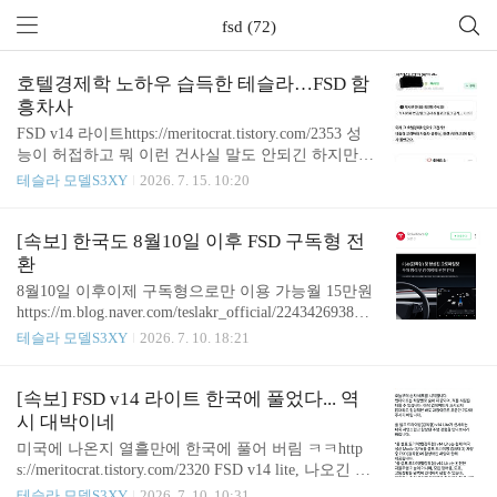
fsd (72)
호텔경제학 노하우 습득한 테슬라…FSD 함
흥차사
FSD v14 라이트https://meritocrat.tistory.com/2353 성
능이 허접하고 뭐 이런 건사실 말도 안되긴 하지만참
고 참아서 충분히 그럴 수 있다고 쳐도, 공식 배포한
테슬라 모델S3XY
2026. 7. 15. 10:20
다고 대문짝만하게 글 써 놓고며칠 동안 실력도 없는
듣보잡 인플루언서랍시고일부 몇명에게 주고 마는
건 진짜 ㅋㅋ 차라리 초기 테스트 한다고 했으면이런
[속보] 한국도 8월10일 이후 FSD 구독형 전
말 나오지도 않았겠지. 현 정권에게 배운 거니? 나도
환
사이버트럭 100대 산다고 하고 설레발 한 번 칠까?
8월10일 이후이제 구독형으로만 이용 가능월 15만원
ㅋㅋ Meritocrat @ it's electric
https://m.blog.naver.com/teslakr_official/224342693884
FSD(감독형)·향상된 오토파일럿 구매 방식 변경 예
테슬라 모델S3XY
2026. 7. 10. 18:21
정FSD(감독형) 및 향상된 오토파일럿의 구매 방식이
2026년 8월 10일부로 변경될 예정입니다. 아래 내용
을...blog.naver.comMeritocrat @ it’s electric
[속보] FSD v14 라이트 한국에 풀었다... 역
시 대박이네
미국에 나온지 열흘만에 한국에 풀어 버림 ㅋㅋhttp
s://meritocrat.tistory.com/2320 FSD v14 lite, 나오긴 했
는데 모델s/x는 버림 ㅋㅋㅋㅋㅋ6월 말까지 구형 하
테슬라 모델S3XY
2026. 7. 10. 10:31