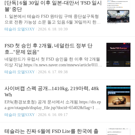
Bms 게이트는 일언반구도 없잖…이번에도 허언이
[단독] 6월 30일 이후 일본-대만서 'FSD 일시
될지 지켜볼 일Meritocrat @ it’s electric
불' 중단
1. 일본에서 테슬라 FSD 원타임 구매 중단설구독형
으로 전환 가능성 소문 돌고 있음.6월 30일까지 한정.
2. 대만에서는 FSD 심사가 들어갔고(대만은 신기술
테슬라 모델S3XY
2026. 6. 18. 10:39
특례 이런 게 가능하다고 함)이에 따라 6월 30일까지
FSD 일시불 구매가 유지된 뒤구독형으로 전환 확실
시 https://www.taipeitimes.com/News/biz/archives/2026/
FSD 첫 승인 후 2개월, 네덜란드 정부 단
06/17/2003859215 Tesla seeks approval for full self-driv
호..."문제 없음"
ing in Taiwan - Taipei TimesBringing Taiwan to the Wor
네덜란드가 유럽서 첫 FSD 승인을 한 이후 약 2개월
ld and the World to Taiwanwww.taipeitimes.com 미국
이상 지남.https://n.news.naver.com/mnews/article/011/0
등 북미 지역은 지난 2월부터 구독형으로바뀐지 이
004609617?sid=101 테슬라, 네덜란드 FSD 승인...주
테슬라 모델S3XY
2026. 6. 17. 09:38
미 오래됐..
가 반전 모멘텀 기대 [김기혁의 테슬라월드]테슬라
전문 매체 테슬라라티에 따르면 네덜란드가 10일(현
지 시간) FSD 감독형의 운영을 승인하면서 테슬라 F
사이버캡 스펙 공개...1410kg, 219마력, 48k
SD가 사상 처음으로 유럽 승인을 받았습니다. 네덜
Wh
란드에서 FSD를 보유한 테슬라 차주n.news.naver.co
EPA(환경보호청) 공개 문서에서 소개됨.https://dis.ep
m 현재 계속 확대 중. 그런데 이틀 전에 안정성 과장
a.gov/otaqpub/display_file.jsp?docid=65402&flag=1 예
논란이 또 나옴https://www.digitaltoday.co.kr/news/artic
상대로 배터리 크기는 작고,생각보다는 무겁고전륜
테슬라 모델S3XY
2026. 6. 16. 09:17
leView.html?idxno=675323 유럽 공략 나선 테슬라…F
모터 기반으로 설명 https://electrek.co/2026/06/15/tesla
SD 안전성 자..
-cybercab-epa-specs-curb-weight-battery-motor-power/
Tesla Cybercab full specs revealed: 3,113 lbs, 219 HP, 4
테슬라는 진짜 6월에 FSD Lite를 한국에 출