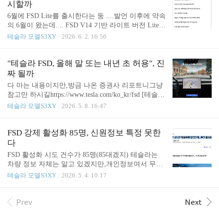
8 kWhTesla Cybercab EPA certification documents revea
시할까
l detailed specs for the first time: 3,113 lbs curb weight,
6월에 FSD Lite를 출시한다는 둥 ....발언 이후에 약속
219 HP motor,..
의 6월이 왔는데. .. FSD V14 기반 라이트 버전 Lite는
미국 유저 배포 기준으로 6월이어서,(이것도 지켜질
테슬라 모델S3XY
2026. 6. 2. 16:56
지 의문이지만)한국에서 출시할지도 의문이지만, 받
으려면 최소 하반기는 돼야 할 듯. 이론상으론 HW3
미국산 차량(초창기 테슬라들)이 이용 가능해지는 거
"테슬라 FSD, 올해 말 또는 내년 초 허용", 진
임.흠..??? 하지만 테슬라의 공언을 안 믿는 사람들이
짜 될까
여전히 꽤 됨. 로드스터도 그렇고, 사이버캡도 그렇
다 아는 내용이지만,방금 나온 증권사 리포트니그냥
고말을 했으면 일정 좀 지켜야지 흠... 이와중에 ㅋㅋ
참고만 하시길https://www.tesla.com/ko_kr/fsd [테슬라
ㅋㅋ테잘알이네 ㅋㅋㅋ 테슬라는 원래시간 약속을
FSD가 이끄는 전기차 2nd Wave: 한국 소비자의 안목
테슬라 모델S3XY
2026. 5. 8. 16:47
잘 지킨 적이 없음. 급한거 없음."FSD가 되고 나서" 3
을 믿자]안녕하세요? 삼성 모빌리티 임은영입니다.
나 Y 신차 사는 걸 강력 추천 드림. 아니면 FSD가 당
테슬라가 중국 판매 회복 뉴스에 주가가 3.3% 상승하
장 유일하게 되는 사이버트럭 사던가.(모델S/X..
면서, 400달러 대를 회복했습니다.주가는 중국 판매
FSD 강제 활성화 85명, 신원정보 특정 못한
회복 뉴스에 반응했지만, 주목해야할 데이터는 한국
다
시장에서의 판매 성장입니다.한국은 시장규모는 작
FSD 활성화 시도 건수가 85명(85대겠지) 테슬라는
지만, 신기술에 민감한 소비자의 특성으로 인해, 신
차량 정보 자체는 알고 있겠지만,개인정보여서 무단
기술의 성공 여부를 판단할 수 있는 시장이기 때문입
으로 신상 추적 불가. 제도적 한계가 뚜렷하다. 정부
테슬라 모델S3XY
2026. 5. 4. 10:17
니다.한국시장에서 테슬라 판매는 1분기에 2.1만대
는 테슬라코리아로부터 발생 현황은 공유받고 있으
판매(+335%YoY)로, 수입차 시장에서 2위를 차지하
나, 개인정보 보호법으로 인해 개별 차량 소유자 정
였고, 4월에는 1.3만대(+811%YoY)로 1위를 기록했습
보는 확인할 수 없다. 이로 인해 동일인이 반복적으
Prev
Next
니다. ..
로 탈옥을 시도하더라도 이를 식별하거나 추적할 수