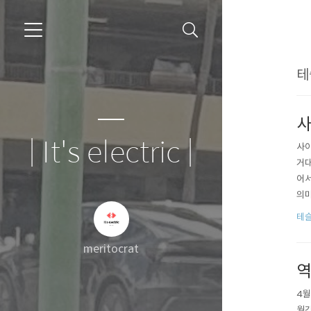
테
사
| It's electric |
사이
거대
어서
의미
으로
테슬
r.
meritocrat
역
4월
월간