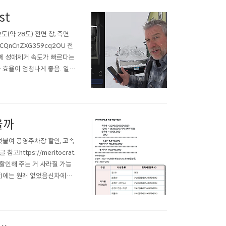
st
(약 28도) 전면 창, 측면
=CQnCnZXG359cq2OU 전
께 성애제거 속도가 빠르다는
 효율이 엄청나게 좋음. 일반
고.특히 외부 주차가 잦을
없어 ..
을까
덧붙여 공영주차장 할인, 고속
ttps://meritocrat.
 할인해 주는 거 사라질 가능
함)에는 원래 없었음신차에만
우에는 조금 다르다. 1. 개소
 (현재..