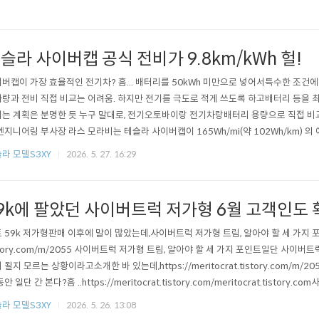
슬라 사이버캡 공식 전비가 9.8km/kWh 헐!
버캡이 가장 효율적인 전기차? 흠... 배터리를 50kWh 미만으로 넣어서특수한 조건
량과 전비 직접 비교는 어려움. 하지만 전기를 극도로 적게 쓰도록 하고배터리 등을 
는 계획은 분명한 듯 누구 말대로, 전기오토바이랑 전기차랑배터리 용량으로 직접 비교
엔지니어링 부사장 라스 모라비는 테슬라 사이버캡이 165Wh/mi(약 102Wh/km) 
발표했습니다 . 이로써 사이버캡은 역대 가장 효율적인 전기차가 되었습니다. 참고로, 
라 모델S3XY
2026. 5. 27. 16:29
중 하나인 후륜구동 모델 3(240Wh/mi, 150Wh/km)보다 40% 더 효율적인 수치입니다! ht
9k에 팔았던 사이버트럭 저가형 6월 고객인도 
 59k 저가형판매 이후에 말이 많았는데,사이버트럭 저가형 트림, 알아야 할 세 가지 포인트 - 
story.com/m/2055 사이버트럭 저가형 트림, 알아야 할 세 가지 포인트일단 사이
 될지 모르는 상황이라고소개한 바 있는데,https://meritocrat.tistory.com/m/2
안 일단 간 본다?흠 ..https://meritocrat.tistory.com/meritocrat.tistory
고? 거짓말 범벅! - https://meritocrat.tistory.com/m/2207 사이버트럭 5
라 모델S3XY
2026. 5. 26. 13:08
해외 유튜버,해외..