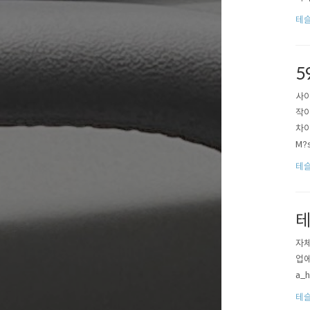
테슬
5
사이
작이
차이
M?
벌하
테슬
런지
테
자체
업에
a_h
테슬