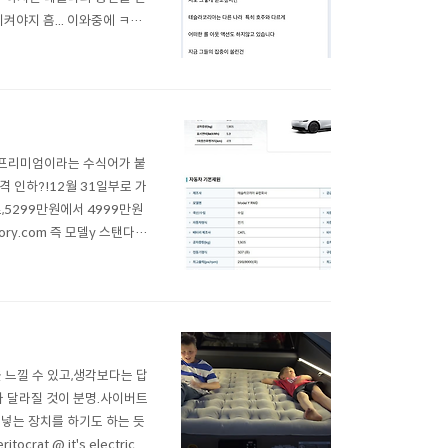
켜야지 흠... 이와중에 ㅋㅋ
되고 나서" 3나 Y 신차 사
서 프리미엄이라는 수식어가 붙
포 가격 인하?!12월 31일부로 가
로,5299만원에서 4999만원
ory.com 즉 모델y 스탠다드
 최근 완료됨.그런데 예상과
다드..
을 느낄 수 있고,생각보다는 답
라 달라질 것이 분명.사이버트
 넣는 장치를 하기도 하는 듯
crat @ it's electric