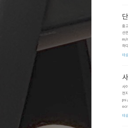
단
중고
산은
m/
하다
02
테슬
공식
사
사이
전자
ps
oc
Y?
테슬
얼마