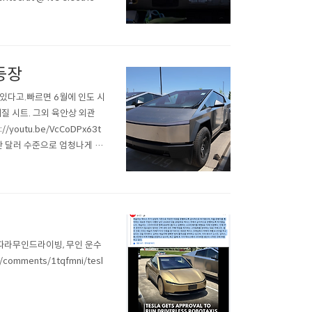
등장
있다고.빠르면 6월에 인도 시
재질 시트. 그외 육안상 외관
youtu.be/VcCoDPx63t
~2만 달러 수준으로 엄청나게 살
위주 수요)얼마나 더 감가될
 따라무인드라이빙, 무인 운수
comments/1tqfmni/tesl