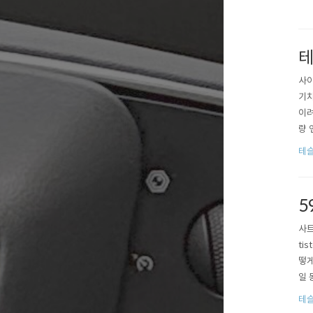
테
사이
기차
이려
량 
고 
테슬
차 
5
사트
ti
떻게
일 동
이라
테슬
벅!