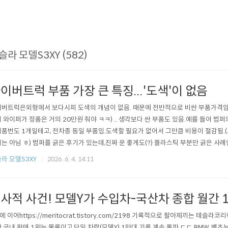
슬라 모델S3XY (582)
이버트럭 부품 가장 큰 특징...'도색'이 없음
버트럭은외형에서 보다시피 도색의 개념이 없음. 때문에 전반적으로 비싼 부품가격임
 와이퍼가 정품은 거의 20만원 줘야 ㅋㅋ) .. 생각보다 싼 부품도 있음.예를 들어 범
품번도 1개일테고, 전차종 동일 부품임.도색할 필요가 없어서 그만큼 비용이 절감됨.
는 아님 ㅎ) 범퍼를 긁은 후기가 있는데,진짜 운 좋게도(?) 플라스틱 부분만 긁은 사
 해결이 가능할 것으로 보임. 처음에는 범퍼를 교체할 생각이었던 것 같은데,비용이 진짜 ㅋㅋ 
라 모델S3XY
2026. 6. 4. 14:11
com/vol87/224305663693 테슬라 사이버트럭 FSD 사고 범퍼 복원 교체 수리주차장
사적 사건! 모델Y가 수입차-국산차 종합 월간 
에 이어https://meritocrat.tistory.com/2198 기록적으로 팔아제끼는 테슬라
 국내 판매 1위는 물론이고,단일 차량(모델Y) 1만대 기록 계속 돌파 ㄷㄷ BMW, 벤츠