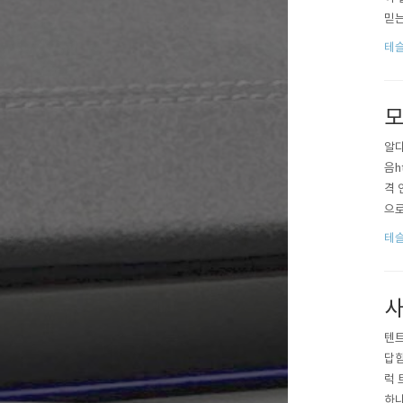
믿는
ㅋㅋ
테슬
는 
모
알다
음h
격 
으로
가 
테슬
달리
사
텐트
답함
럭 
하나 