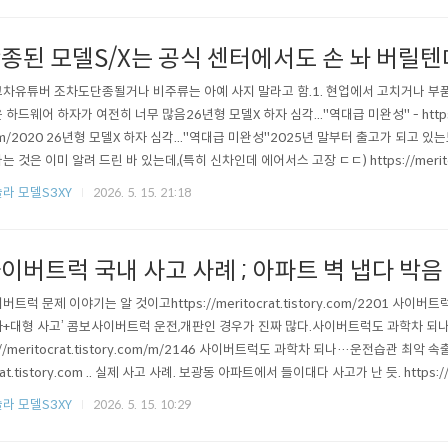
종된 모델S/X는 공식 센터에서도 손 놔 버릴텐
차유튜버 조차도단종될거나 비주류는 아예 사지 말라고 함.1. 현업에서 고치거나 부
 하드웨어 하자가 여전히 너무 많음26년형 모델X 하자 심각..."역대급 미완성" - https://me
m/2020 26년형 모델X 하자 심각..."역대급 미완성"2025년 말부터 출고가 되고 있
는 것은 이미 알려 드린 바 있는데,(특히 신차인데 에어서스 고장 ㄷㄷ) https://meritocra
6년에 모델S/모델X 충동구매는 meritocrat.tistory.com2. 앞으로 사설 센터에서 
라 모델S3XY
2026. 5. 15. 21:18
센터도 구형에 대해 사실상 방치그 쉽다는 디씨콤보 레트로..
이버트럭 국내 사고 사례 ; 아파트 벽 냅다 박음
버트럭 문제 이야기는 알 것이고https://meritocrat.tistory.com/2201 사
+대형 사고’ 콤보사이버트럭 운전,개판인 경우가 진짜 많다.사이버트럭도 과학차 되나…
://meritocrat.tistory.com/m/2146 사이버트럭도 과학차 되나…운전습관 최악
rat.tistory.com .. 실제 사고 사례. 보광동 아파트에서 들이대다 사고가 난 듯. https://
si=5s_EbtdfUSVMyO3e .... 사람이 다쳤거나 불이 났거나 하진 않아 다행이긴 하
라 모델S3XY
2026. 5. 15. 10:29
나 강하게 박았으면 ㄷㄷ 배터리까지 먹..