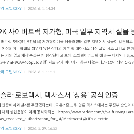
라 모델S3XY
2026. 6. 1. 14:34
9K 사이버트럭 저가형, 미국 일부 지역서 실물 
버트럭 59K(5만9천달러) 저가형이미국 테슬라센터 일부 지역에서 실물이 발견되고 
 예상되며... 휠캡을 씌우지 않은 상태의 기본 휠 에어서스 대신 코일 서스 그리고 천 
는 거의 없고,제작 품질은 꽤 향상됐다고 보임. 스틸휠이라... 휠 캡 씌운 디자인. https://
si=HVmH90AV4o5pLtd3 덧) 사트 감가 이야기가 최근 나왔는데,7~10년 되면 1
게 감가될 거라는 주장인데, 뭐, 미국 내에서도 수요가 매우 제한적이라 (레알 마니아 
라 모델S3XY
2026. 6. 1. 11:11
는 모르겠음.https://www.youtube.com/watch?v..
슬라 로보택시, 텍사스서 '상용' 공식 인증
 인증에서 레벨4를 주장했다는데...으흫? 흥.... 뭐 암튼 텍사스에서는 주정부 승인에
 대해 상업운용이 이제 공식화되는... https://www.reddit.com/r/SelfDrivingCars/
as_received_authorization_for_l4/ Meritocrat @ it's electric
라 모델S3XY
2026. 5. 29. 16:52