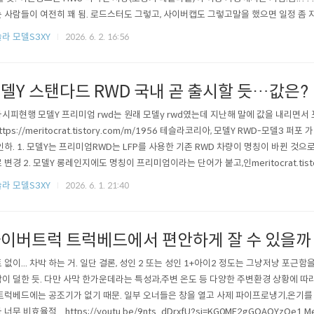
 사람들이 여전히 꽤 됨. 로드스터도 그렇고, 사이버캡도 그렇고말을 했으면 일정 좀 지
테잘알이네 ㅋㅋㅋ 테슬라는 원래시간 약속을 잘 지킨 적이 없음. 급한거 없음."FSD가 
라 모델S3XY
2026. 6. 2. 16:56
걸 강력 추천 드림. 아니면 FSD가 당장 유일하게 되는 사이버트럭 사던가.(모델S/X..
델Y 스탠다드 RWD 국내 곧 출시할 듯…값은?
시피현행 모델Y 프리미엄 rwd는 원래 모델y rwd였는데 지난해 말에 값을 내리면
ttps://meritocrat.tistory.com/m/1956 테슬라코리아, 모델Y RWD-모델3 퍼
인하. 1. 모델Y는 프리미엄RWD는 LFP를 사용한 기존 RWD 차량이 명칭이 바뀐 것으
 변경 2. 모델Y 롱레인지에도 명칭이 프리미엄이라는 단어가 붙고,인meritocrat.tist
출시될 가능성이 있다는반증이었는데(모델3 스탠다드는 이미 올초에 국내 출시)인증이
라 모델S3XY
2026. 6. 1. 21:40
미국산 스탠다드가 아니라중국산 스탠다드가 들어올 듯.즉 기가 상하이에서모델y 스탠
이버트럭 트럭베드에서 편안하게 잘 수 있을까
 없이... 차박 하는 거. 일단 결론, 성인 2 또는 성인 1+아이2 정도는 그냥저냥 포근함
이 덜한 듯. 다만 사막 한가운데라는 특성과,주변 온도 등 다양한 주변환경 상황에 따
트럭베드에는 공조기가 없기 때문. 일부 오너들은 창을 열고 사제 파이프로냉기,온기를
너무 비효율적... https://youtu.be/9nts_dDrxfU?si=KG0ME2gGQAQYzQe1 Merito