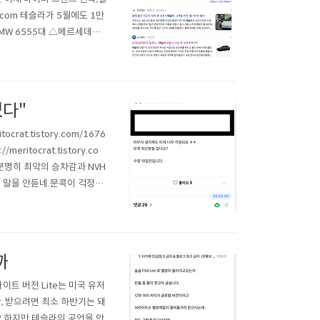
y.com 테슬라가 5월에도 1만
MW 6555대 △메르세데스-
포르쉐 820대 △토요타 804
있다"
at.tistory.com/1676
itocrat.tistory.co
 분명히 최악의 승차감과 NVH
자꾸 말을 안듣네.문콕이 걱정되
tistory.com/1028 테
까
 라이트 버전 Lite는 미국 유저
, 받으려면 최소 하반기는 돼
?? 하지만 테슬라의 공언을 안