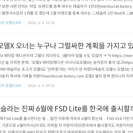
 보면 사면 안되는 차임. 브랜드별 등록 대수는 테슬라가 1만3천meritocrat.tistor
 팔면서수입차 1위를 또 했는데 5월 브랜드별 등록 대수는 △테슬라 1만 866대 △B
 3553대 △아우디 1509대 △렉서스 1291대 △볼보 1058대 △BYD 1032대 △
라 모델S3XY
2026. 6. 4. 10:53
△미니 604대 등으로 나타났다.https://n.news.naver.c..
모델X 오너는 누구나 그럴싸한 계획을 가지고 
X 워터밤 에디션이야 그렇다 치더라도...(물이야 맞을 수도 있잖아 ㅋㅋ) https://meritocr
선 늘 지적된 문제...'모델X 워터밤에디션' 아시나요모델X는 승차감이 좋지 않고https://mer
398 테슬라는 초고가 모델X도 '안락함'과는 거리가 먼 차였다테슬라 모델Y/ 모델3는
자동차 역사에 기록될 차량이meritocrat.tistory.com 모델X 옆차 문콕 한다니까 
사면 절대 안되는 차량임.(니차 말고 남의 차를 문콕한다는 거야 ㅉㅉ)https://meritocrat.
라 모델S3XY
2026. 6. 4. 09:53
 모델X 옆에 차 세우면 일단 문콕 의심..
슬라는 진짜 6월에 FSD Lite를 한국에 출시할
에 FSD Lite를 출시한다는 둥 ....발언 이후에 약속의 6월이 왔는데. .. FSD V14 기반
 기준으로 6월이어서,(이것도 지켜질 지 의문이지만)한국에서 출시할지도 의문이지만
할 듯. 이론상으론 HW3 미국산 차량(초창기 테슬라들)이 이용 가능해지는 거임.흠..?