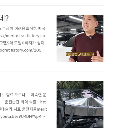
데?
품 수급이 어려움솔직히 미국
ritocrat.tistory.co
는모델S와 모델X 하자가 심각
t.tistory.com/2000 2
잘 취급 안하려고 함3. 테슬라
이버트럭 보험료 오르나…‘미숙련 운
운전습관 최악 속출 - htt
 속출테슬라 사트 운전자들merit
youtu.be/9U4DNYVpK5
지만, 이 좁고 가파른 골목길에서