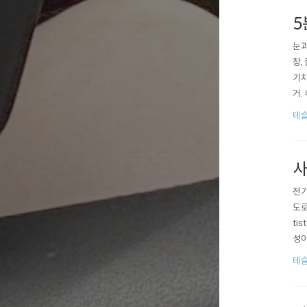
5
눈과
창,
기차
거.
적인
테슬
경우
사
전기
도로
ti
성이
해당
테슬
세 