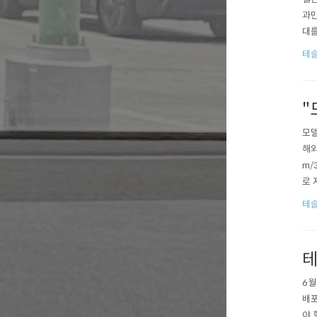
과만
대를
벤츠
테슬
대 
"
모델
해외
m/
로 
면 
테슬
슬라
테
6월
배포
야 