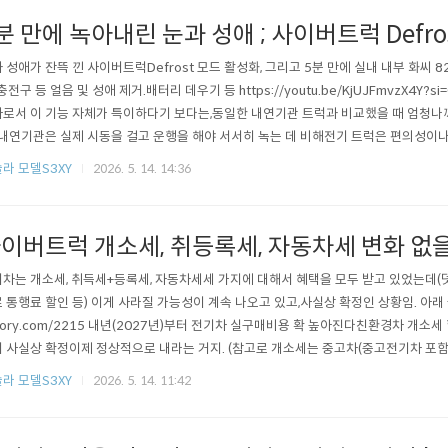
분 만에 녹아내린 눈과 성애 ; 사이버트럭 Defro
 성애가 잔뜩 낀 사이버트럭Defrost 모드 활성화, 그리고 5분 만에 실내 내부 화씨 82도
 충전구 등 얼음 및 성애 제거.배터리 데우기 등 https://youtu.be/KjUJFmvzX4Y?si
로서 이 기능 자체가 특이하다기 보다는,동일한 내연기관 트럭과 비교했을 때 엄청나
 내연기관은 실제 시동을 걸고 운행을 해야 서서히 녹는 데 비해전기 트럭은 편의성이나
 전기차도 대부분 비슷한 수준일테지만트럭을 전기차로 소유할 경우 이런 장점이 있다
라 모델S3XY
2026. 5. 14. 14:36
 말이다. 덧) 물론, 주행을 해도 차량에 쌓이는 눈이 안녹는 것도 안비밀 ㅎㅎ내연기관이 
이버트럭 개소세, 취등록세, 자동차세 변화 없
차는 개소세, 취득세+등록세, 자동차세세 가지에 대해서 혜택을 모두 받고 있었는데(
 통행료 할인 등) 이게 사라질 가능성이 계속 나오고 있고,사실상 확정인 상황임. 아래 글 참고h
story.com/2215 내년(2027년)부터 전기차 실구매비용 확 높아진다친환경차 개소세
 사실상 확정이제 정상적으로 내라는 거지. (참고로 개소세는 중고차(중고전기차 포
하는 세금임) 13일 관계부meritocrat.tistory.com 그런데 사이버트럭 전기차의 경
라 모델S3XY
2026. 5. 14. 11:42
- 사이버트럭은 트럭이기 때문에 개소세 교육세 등이 당초대로 면제임.일반 차량들은 5%