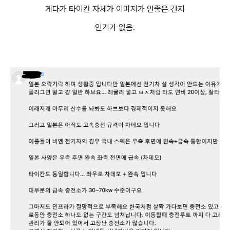
게다가 타이칸 자체가 이미지가 안좋은 건지
인기가 없음.