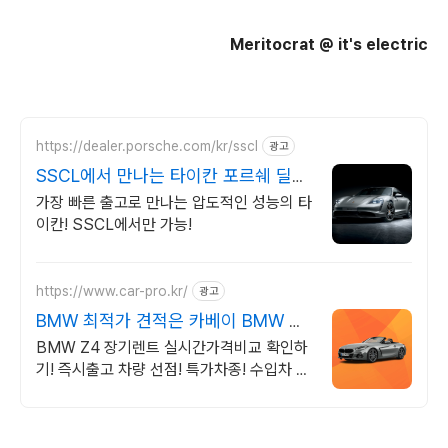
Meritocrat @ it's electric
https://dealer.porsche.com/kr/sscl
광고
SSCL에서 만나는 타이칸 포르쉐 딜러
SSCL
가장 빠른 출고로 만나는 압도적인 성능의 타
이칸! SSCL에서만 가능!
https://www.car-pro.kr/
광고
BMW 최적가 견적은 카베이 BMW 특
가차량 무료견적
BMW Z4 장기렌트 실시간가격비교 확인하
기! 즉시출고 차량 선점! 특가차종! 수입차 최
대 할인 견적! 온라인계약! 최적가 프로모션
차량 빠른출고 선점하세요.