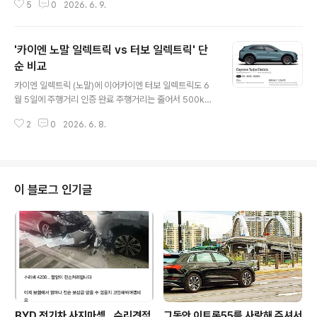
5
0
2026. 6. 9.
전요금 등은 모델Y 퍼포먼스가 압승. 아니, 폭스바겐 그룹
은6년 전에 출시된 사골 플랫폼을 아직도 못 이김? 출처 ht
tps://youtu.be/x5x4rcNbklk?si=LwakXtZnoo_RH
'카이엔 노말 일렉트릭 vs 터보 일렉트릭' 단
wfI 댓글 보면 가관임. 테슬라 모델Y 퍼포먼스는 6.5만 달
러이고,포르쉐 마칸GTS는 10만달러가 넘는데... 도대체
순 비교
글 내용
포르쉐와 아우디 만드는 폭스바겐 그룹은 지난 6년 동안
카이엔 일렉트릭 (노말)에 이어카이엔 터보 일렉트릭도 6
뭘 한 걸까? 모델Y가 좋아진게 아니라,(옵션과 디자인만 달
월 5일에 주행거리 인증 완료 주행거리는 줄어서 500km
라졌을 뿐 파워트레인은 큰 변화가 없음)니들이 성장을 못
이하로 하락.하지만 이해는 됨. 1100마력이 넘는 차가 이
하고 있는게 자명한데... Meritocr..
2
0
2026. 6. 8.
정도면... 포르쉐 카이엔 일렉트릭(카이엔EV)은 아예노말
로 싸게 가거나터보로 가는게 맞는 듯.카이엔S 일렉트릭은
약간 어정쩡한 면이 있음. 문제는 노말과 터보는 사실상 아
예 다른 차임. SUV인데 제로백이 2.5초여 ㄷㄷ마력 1100
마력이 넘음 ㄷㄷ 견적 때려보니,거의 기본으로 해도 꼭 필
이 블로그 인기글
요한 건 다 들어가 있네. 흠... 그런데 또 카이엔 일렉트릭 하
는데1200만원짜리 액티브라이드 없이출고하는 것도 좀
웃기긴 한데 ㅋㅋ (조금이라도 중고로 되팔 생각이 있다면
조금 무리해서라도 이건 하는게 맞는 듯 싶음.) 사실, 포르
쉐는..
BYD 전기차 사지마셈...수리견적
그동안 이트론55를 사랑해 주셔서