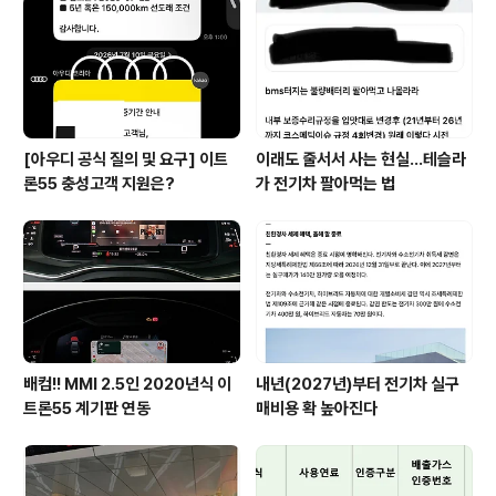
[아우디 공식 질의 및 요구] 이트
이래도 줄서서 사는 현실…테슬라
론55 충성고객 지원은?
가 전기차 팔아먹는 법
배컴!! MMI 2.5인 2020년식 이
내년(2027년)부터 전기차 실구
트론55 계기판 연동
매비용 확 높아진다