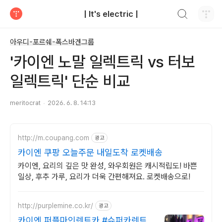
검색하기
| It's electric |
티스토리
아우디-포르쉐-폭스바겐그룹
'카이엔 노말 일렉트릭 vs 터보
일렉트릭' 단순 비교
meritocrat
2026. 6. 8. 14:13
http://m.coupang.com
광고
카이엔 쿠팡 오늘주문 내일도착 로켓배송
카이엔, 요리의 깊은 맛 완성, 와우회원은 캐시적립도! 바쁜
일상, 후추 가루, 요리가 더욱 간편해져요. 로켓배송으로!
http://purplemine.co.kr/
광고
카이엔 퍼플마인렌트카 #슈퍼카렌트