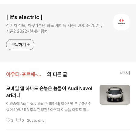
로그 정보
| It's electric |
전기차 정보, 하루 1분만 봐도 개이득 시즌1 2003~2021 /
시즌2 2022~현재진행형
구독하기
더보기
아우디-포르쉐-폭스바겐그룹
의 다른 글
모바일 앱 하나도 손놓은 놈들이 Audi Nuvol
ari라니
글 내용
이와중에 Audi Nuvolari(누볼라리) 하이브리드 슈퍼카?
값이 10억? R8 후속 한정판? 아우디 이놈들 아직도 정신
못 차림. 고작 마이아우디 앱 서비스 하나 조차제대로 운영
2
0
2026. 6. 5.
못하는 놈들이, V8 하이브리드가 아니라 V8 할아버지를
데리고 와도 무슨 소용이 있음? 제로백 2.6초, 1만rpm 카
본 외장재...도대체 이게 무슨 소용이 있음? 10억짜리 이 차