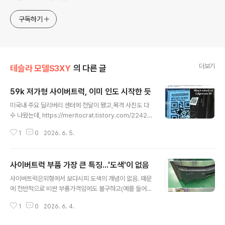
구독하기
더보기
테슬라 모델S3XY
의 다른 글
59k 저가형 사이버트럭, 이미 인도 시작한 듯
글 내용
미국내 주요 딜리버리 센터에 전달이 됐고,목격 사진도 다
수 나왔는데, https://meritocrat.tistory.com/2242 5
9K 사이버트럭 저가형, 미국 일부 지역서 실물 등장사이버
1
0
2026. 6. 5.
트럭 59K(5만9천달러) 저가형이미국 테슬라센터 일부 지
역에서 실물이 발견되고 있다고.빠르면 6월에 인도 시작이
예상되며... 휠캡을 씌우지 않은 상태의 기본 휠 에어서스
사이버트럭 부품 가장 큰 특징...'도색'이 없음
대신 코일 서스meritocrat.tistory.com 이후로 인도 상
글 내용
태에 돌입한구체 실물 사진들이쏟아지기 시작했음. 대충
사이버트럭은외형에서 보다시피 도색의 개념이 없음. 때문
스샷을 찍어보면... 휠(크기 및 디자인 변경)이랑시트(직물)
에 전반적으로 비싼 부품가격임에도 불구하고(예를 들어
가 눈에 띄게 가장 큰 차이가 나고, 아마 트럭베드의 언더트
초거대 와이퍼가 정품은 거의 20만원 줘야 ㅋㅋ) .. 생각보
렁크도 없는 걸로 암.또한 스피커도 갯수가 절반 수준으로
1
0
2026. 6. 4.
다 싼 부품도 있음.예를 들어 범퍼의 경우 플라스틱 단일 품
줄어듬. 에어서스도 없어 코일임.견인능력이..
목이어서품번도 1개일테고, 전차종 동일 부품임.도색할 필