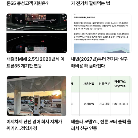
론55 충성고객 지원은?
가 전기차 팔아먹는 법
배컴!! MMI 2.5인 2020년식 이
내년(2027년)부터 전기차 실구
트론55 계기판 연동
매비용 확 높아진다
이지차저 단전 넘어 회사 자체가
테슬라 모델YL, 전륜 모터 출력 올
위기?...점입가경
려서 신규 인증