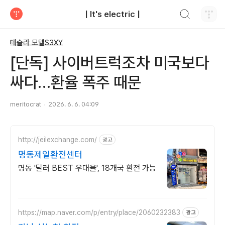
검색하기
| It's electric |
티스토리
테슬라 모델S3XY
[단독] 사이버트럭조차 미국보다
싸다…환율 폭주 때문
meritocrat
2026. 6. 6. 04:09
http://jeilexchange.com/
광고
명동제일환전센터
명동 '달러 BEST 우대율', 18개국 환전 가능
https://map.naver.com/p/entry/place/2060232383
광고