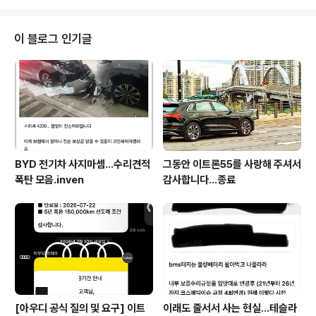
요가 없어서 그만큼 비용이 절감됨.(그렇다고 사트 부품이
싸다는 의미는 아님 ㅎ) 범퍼를 긁은 후기가 있는데,진짜 운
좋게도(?) 플라스틱 부분만 긁은 사례인 듯.때문에 플라스
이 블로그 인기글
틱 복원으로 해결이 가능할 것으로 보임. 처음에는 범퍼를
교체할 생각이었던 것 같은데,비용이 진짜 ㅋㅋ https://bl
og.naver.com/vol87/224305663693 테슬라 사이
버트럭 FSD 사고 범퍼 복원 교체 수리주차장에서 FSD로
차..
BYD 전기차 사지마셈...수리견적
그동안 이트론55를 사랑해 주셔서
폭탄 모음.inven
감사합니다...종료
[아우디 공식 질의 및 요구] 이트
이래도 줄서서 사는 현실…테슬라