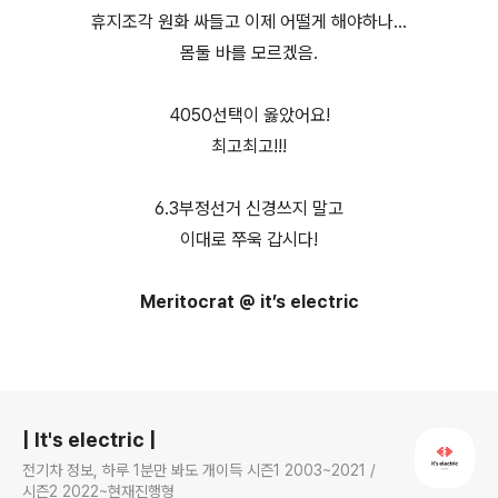
휴지조각 원화 싸들고 이제 어떨게 해야하나…
몸둘 바를 모르겠음.
4050선택이 옳았어요!
최고최고!!!
6.3부정선거 신경쓰지 말고
이대로 쭈욱 갑시다!
Meritocrat @ it’s electric
로그 정보
| It's electric |
전기차 정보, 하루 1분만 봐도 개이득 시즌1 2003~2021 /
시즌2 2022~현재진행형