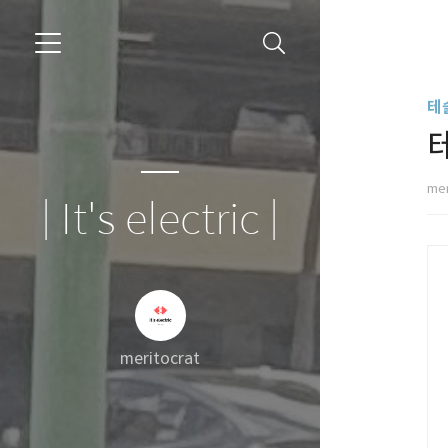
테
mer
| It's electric |
meritocrat