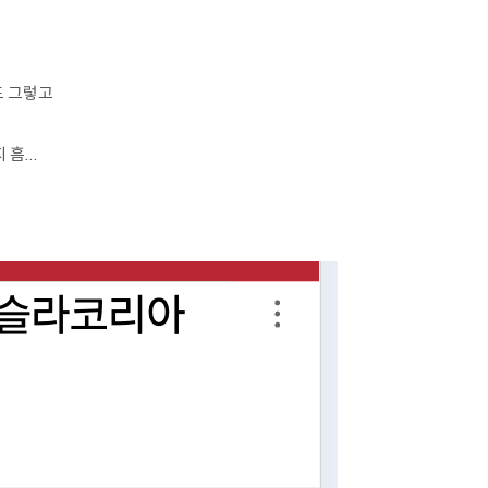
도 그렇고
흠...