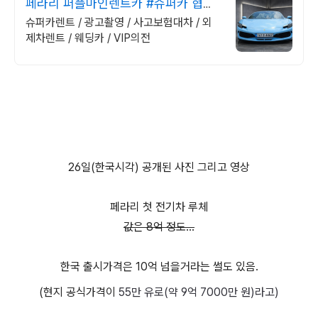
페라리 퍼플마인렌트카 #슈퍼카 협찬
문의 #방송렌트
슈퍼카렌트 / 광고촬영 / 사고보험대차 / 외
제차렌트 / 웨딩카 / VIP의전
26일(한국시각) 공개된 사진 그리고 영상
페라리 첫 전기차 루체
값은 8억 정도...
한국 출시가격은 10억 넘을거라는 썰도 있음.
(현지 공식가격이
55만 유로(약 9억 7000만 원)라고)