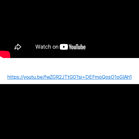
https://youtu.be/fwZGR2JTtG0?si=DEFmoQosO1oGIAh1