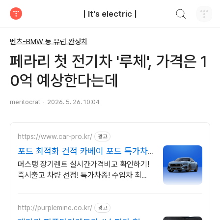
검색하기
| It's electric |
티스토리
벤츠-BMW 등 유럽 완성차
페라리 첫 전기차 '루체', 가격은 1
0억 예상한다는데
meritocrat
2026. 5. 26. 10:04
https://www.car-pro.kr/
광고
포드 최적화 견적 카베이 포드 특가차
량 무료견적
머스탱 장기렌트 실시간가격비교 확인하기!
즉시출고 차량 선점! 특가차종! 수입차 최대
할인 견적! 온라인계약! 최적가 프로모션 차
량 빠른출고 선점하세요.
http://purplemine.co.kr/
광고