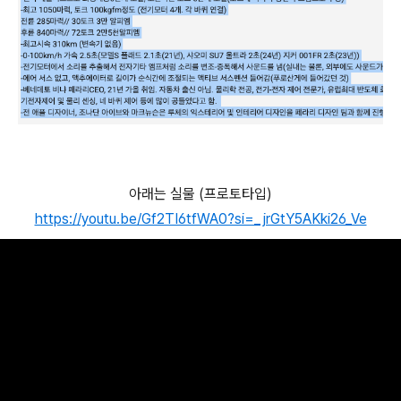
아래는 실물 (프로토타입)
https://youtu.be/Gf2TI6tfWA0?si=_jrGtY5AKki26_Ve