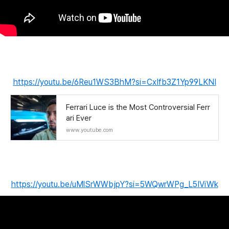
https://youtu.be/6Reu1WS3BhM?si=CxIfb3Z1Yp99LKNI
Ferrari Luce is the Most Controversial Ferr
ari Ever
www.youtube.com
https://youtu.be/uMlSrWWbjpY?si=5WQwrWPg_L5IViWk