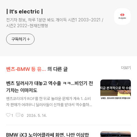
| It's electric |
전기차 정보, 하루 1분만 봐도 개이득 시즌1 2003~2021 /
시즌2 2022~현재진행형
구독하기
더보기
벤츠-BMW 등 유럽 완성차
의 다른 글
벤츠 딜러사가 대놓고 역수출 ㅋㅋ...비인기 전
기차는 이마저도
글 내용
벤츠코리아가 ROF를 한 뒤로 놀라운 문제가 계속 1. 소비
자 판매가 어려우니 딜러사들이 신차를 받아서 역수출하고
있음.특히 러시아 등에 인기 많은 검정색 차량은 줄줄이 역
1
0
2026. 5. 14.
수출 ㅋㅋ수출은 할인 안해줘도 되니까 개꿀이라는 거지한
국 소비자들은 정작 선호옵션 차량 못삼 2. 차 대기 시스템
이 없어서 차 잡는 팀이 따로 존재할 정도딜러사가 전신에
BMW iX3 노이어클라쎄 화면, 나만 이상한
들어가서 차를 잡는 선착순 방식 ㅋㅋ이 때문에 소비자 계