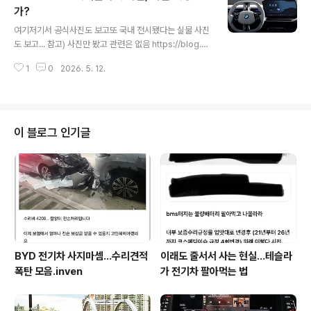
약순번 당연 무시 ㄷㄷ 3. ROF로 마진이 박해진 딜러들이
가?
글 내용
고객에서 추가 서비스를 해 줄 방법이 사라짐.썬팅 기본 이
여기저기서 공식사진도 보고또 국내 전시됐다는 실물 사진
외에는 뭘 더 해줄 방법이 없다는 주장. https://youtu.b
도 보고... 참고) 사진만 봤고 관련은 없음 https://blog.na
e/IfvKOtWqvPQ?si=EXXVQNfcFaSQnKhI 즉 비인기
ver.com/12alsgud13/224243629621 실물이 더 괜
차종이자 해외 수출이 사실상 불가능한벤츠 전기차는더 할
1
0
2026. 5. 12.
찮은 BMW iX3 노이어 클라쎄 둘러보기, 차별화된 전기 S
인..
UV800V 적용, V2L 지원 인증기준 615km 주행가능 새
로운 실내 구성, 프렁크 추가 전기차 전용 모델 노이어...bl
og.naver.com 화면 실물이 나만 이상하다고 느끼는 건
가. 좋게 말하면 비대칭이라 역동적이긴 한데,나쁘게 말하
이 블로그 인기글
면 뭔가 엄청 불안함... 뭐 디자인은 취향의 영역이라지만저
요상한 다각형의 양쪽 끝 부분이내가 알지 못하는 뭔가 다
른 활용도가 있나 싶기도 하고.고작 차량정보 부가 표출 이
런거에 쓸 요량은 아니겠지? Mer..
BYD 전기차 사지마셈...수리견적
이래도 줄서서 사는 현실…테슬라
폭탄 모음.inven
가 전기차 팔아먹는 법