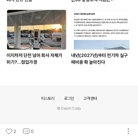
이지차저 단전 넘어 회사 자체가
내년(2027년)부터 전기차 실구
위기?...점입가경
매비용 확 높아진다
의안내
티스토리
로그인
고객센터
© Daum Corp.
2
0