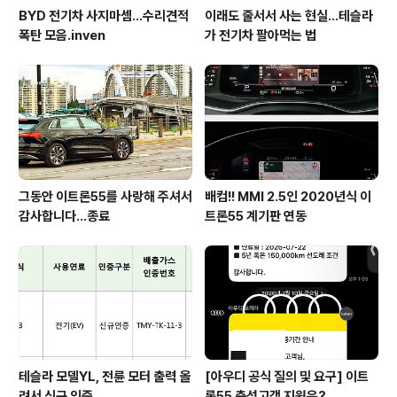
BYD 전기차 사지마셈...수리견적
이래도 줄서서 사는 현실…테슬라
폭탄 모음.inven
가 전기차 팔아먹는 법
그동안 이트론55를 사랑해 주셔서
배컴!! MMI 2.5인 2020년식 이
감사합니다...종료
트론55 계기판 연동
테슬라 모델YL, 전륜 모터 출력 올
[아우디 공식 질의 및 요구] 이트
려서 신규 인증
론55 충성고객 지원은?