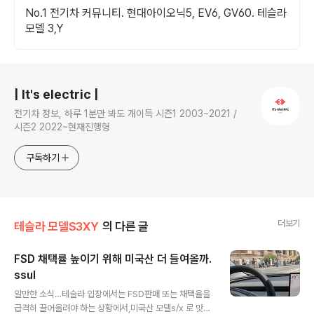
No.1 전기차 커뮤니티. 현대아이오닉5, EV6, GV60. 테슬라
모델 3,Y
로그 정보
| It's electric |
전기차 정보, 하루 1분만 봐도 개이득 시즌1 2003~2021 /
시즌2 2022~현재진행형
구독하기
더보기
테슬라 모델S3XY
의 다른 글
FSD 채택률 높이기 위해 미국산 더 들여올까.
ssul
글 내용
알만한 소식…테슬라 입장에서는 FSD판매 또는 채택율을
급격히 끌어올려야 하는 상황에서,미국산 모델s/x 로 맛본