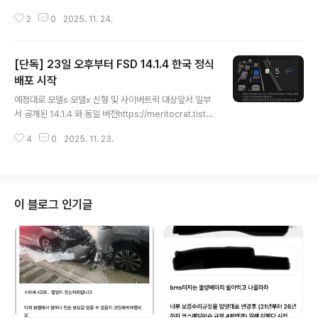
한국 법망 우회…이용자 증가… bms 이슈 삭제 ㅋㅋ결국
2
0
2025. 11. 24.
모델y와 모델3도 미국산을 들여올 가능성이매우 유력해
보임.(이정권 퍼주기로 Fta 댓수제한도 없어졌다지?)테슬
라는 내년 보조금 금액 맞추는 것 보단FSD적용차량 확대
[단독] 23일 오후부터 FSD 14.1.4 한국 정식
로시장 점유율을 유지하려 할 가능성이 높음.구독형도 함
께 나올 듯.또 하나의 가능성은유럽과 중국 등의 규제가 풀
배포 시작
글 내용
리면서한국 규제도 동시에 풀리는 것인데,예측 불가능한
예정대로 모델s 모델x 신형 및 사이버트럭 대상앞서 일부
상황에서 투트랙 대응을 하겠지.즉, 결론은FSD때문에 모
서 공개된 14.1.4 와 동일 버전https://meritocrat.tistor
델s나 모델x를급하게 살 필요가 없다는 거임.사실 급한건
y.com/1903 집 앞서 모델X FSD v14이 동작하는 걸 보
테슬라임.Meritocrat @ it’s electric
4
0
2025. 11. 23.
다니.mp4테슬라코리아는 한국서 v13이 아니라FSD v14
를 조만간 공개할 모양. 집 앞에 FSD가 달리는 걸 2025년
11월에 보게 될 줄이야.(사실은, v14가 북미 외에서 정식
동작하는 영상도 처음임) 도산대로, 성수meritocrat.tist
ory.com14.2가 적용중인 미국과도 거의 버전 차이가 없
이 블로그 인기글
음.Meritocrat @ it’s electric