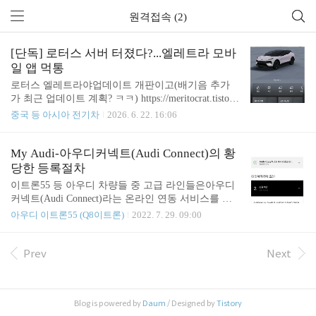
원격접속 (2)
[단독] 로터스 서버 터졌다?...엘레트라 모바
일 앱 먹통
로터스 엘레트라야업데이트 개판이고(배기음 추가
가 최근 업데이트 계획? ㅋㅋ) https://meritocrat.tistor
y.com/1781 로터스는 한국 버렸나…엘레트라 업데이
중국 등 아시아 전기차
2026. 6. 22. 16:06
트 함흥차사사실, 로터스 전장 소프트웨어는 한국만
의 문제는 아님.해외 커뮤니티도 이거 때문에 불만이
많음.하지만 약속한 기능이 없거나 하진 않지.로터스
My Audi-아우디커넥트(Audi Connect)의 황
는 유독 한국에 출시한 차량에소프트웨어 업데merito
당한 등록절차
crat.tistory.com 성의도 없는 판매 전략이 계속되고 있
이트론55 등 아우디 차량들 중 고급 라인들은아우디
는데,https://meritocrat.tistory.com/2229 최소한 성의조
커넥트(Audi Connect)라는 온라인 연동 서비스를 제
차 없는 로터스 엘레트라…24년식 아직도?로터스 엘
공한다. 그런데 아우디가 이런 걸 최근에서야 시작한
아우디 이트론55 (Q8이트론)
2022. 7. 29. 09:00
레트라는지난해 600, 900 등새 명칭으로 차량이 다시
탓인지제대로 해 본 적이 없어서인지등록 절차도 좀
구성됐는데어째 주문 자체가 안된다고. ㅋㅋ이유는
황당하고 서비스도 엉망이다.이걸 좀 까부셔 봐야겠
재고 때문임24년에 수입한 ..
다. 기능 참고https://www.audi.co.kr/kr/web/ko/audi_co
Prev
Next
nnect.html 아우디 코리아" data-og-description="myAu
di로 간편하게 Connect 서비스를 시작해 보세요 myA
udi에 차량 및 운전자 등록을 하면 myAudi나 myAudi
Blog is powered by
Daum
/ Designed by
Tistory
스마트폰 앱을 통해 Connect 서비스를 편리하게 관리