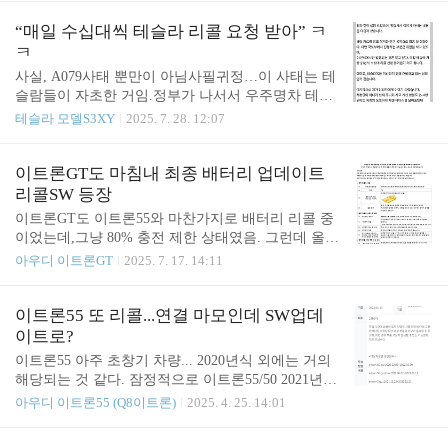
@ it's electric
론GT도 이트론55와 마찬가지로 배터리 리콜 중이었
는데,그냥 80% 충전 제한 상태였음. 그런데 올해 초
“매일 수십대씩 테슬라 리콜 요청 받아” ㅋ
리콜하겠다고 해 놓고일단 최종 SW업데이트는 중단
ㅋ
된 상태였음. 참고 https://meritocrat.tistormeritocrat.tist
사실, A079사태 뿐만이 아님사필귀정…이 사태는 테
ory.com 그런데 웃긴 건 센터의 실질 대응임.SW 패치
슬람들이 자초한 거임.정부가 나서서 우주명차 테슬
해 주는데 2주가 걸린다고 ㄷㄷ1박2일이면 솔직히
라 탄압할지지켜봐야지 ㅋㅋMeritocrat @ it’s electric
테슬라 모델S3XY
2025. 7. 28. 12:07
이해는 가지만, 2주는 좀 너무한 거 아니냐고.당연 대
차도 없음 ㅋㅋㅋ 심지어 이 건은 고전압배터리 리콜
건으로..
이트론GT도 마침내 최종 배터리 업데이트
리콜SW 등장
이트론GT도 이트론55와 마찬가지로 배터리 리콜 중
이었는데,그냥 80% 충전 제한 상태였음. 그런데 올해
초 리콜하겠다고 해 놓고일단 최종 SW업데이트는
아우디 이트론GT
2025. 7. 17. 14:11
중단된 상태였음. 참고 https://meritocrat.tistory.com/14
74 이트론GT 고전압배터리 개선은 빨라도 '25년 3분
기에이트론55 고전압배터리 개선은현재 3월부터 SW
이트론55 또 리콜...연결 마모인데 SW업데
업데이트가 진행 중임.충전량 80% 제한이 100%로
이트로?
풀림. 참고 글 https://meritocrat.tistory.com/1470 이트
이트론55 아주 초창기 차량... 2020년식 외에는 거의
론55 배터리 리콜(93U9) 최종 SW패치 완료화재발생
해당되는 것 같다. 잠정적으로 이트론55/50 2021년식
우려meritocrat.tistory.com 그런데 7월 14일에 리콜이
부터인 듯.(내 차는 해당 안됨 ㄷㄷ, 다행인건가?) 내
아우디 이트론55 (Q8이트론)
2025. 4. 25. 14:01
발표됨.최종SW 업데이트를 해 준다고.아마도 이트
부 부품의 마모가 증가할 수 있는데,SW업데이트로
론55와 동일한 방식으로 추정됨.이트론55 배터리
조치가 가능?희안할 세 ㄷㄷ 암튼 4월 25일부터 진행
최..