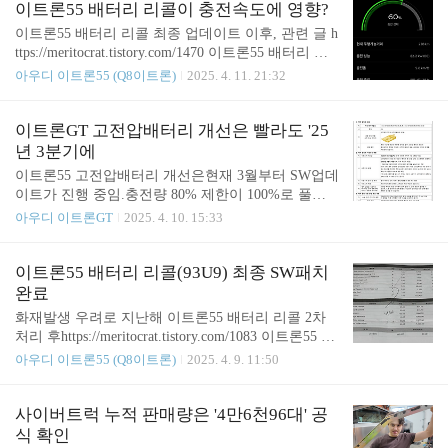
되는 건이다. 리콜 켐페인 번호가 93PG인것 같은데,
이트론55 배터리 리콜이 충전속도에 영향?
해외 사례도 아직 올라온 게 없는 듯 하다.지켜봐야
이트론55 배터리 리콜 최종 업데이트 이후, 관련 글 h
할 듯. Meritocrat @ it's electric
ttps://meritocrat.tistory.com/1470 이트론55 배터리 리
콜(93U9) 최종 SW패치 완료화재발생 우려로 지난해
아우디 이트론55 (Q8이트론)
2025. 4. 11. 21:32
이트론55 배터리 리콜 2차 처리 후https://meritocrat.tis
tory.com/1083 이트론55 배터리 리콜, 4개월만에 '2차'
처리했습니다1차에서 고전압배터리 문제점을 체크
이트론GT 고전압배터리 개선은 빨라도 '25
하기 위해 약 4개meritocrat.tistory.com 일부 이용자가
년 3분기에
충전속도가 정상이 아니라는 의견이 나왔다. 과연 충
이트론55 고전압배터리 개선은현재 3월부터 SW업데
전커브를 강제 조정해서 최종 리콜 조치를 했을
이트가 진행 중임.충전량 80% 제한이 100%로 풀
지... 100kw 급속 충전기에서 59%부터 100%까지 시
림. 참고 글 https://meritocrat.tistory.com/1470 이트론5
아우디 이트론GT
2025. 4. 10. 15:33
도해충전 속도를 직접 체크해 봤다. 이트론55는 100k
5 배터리 리콜(93U9) 최종 SW패치 완료화재발생 우
w충전기의 경우80kw가 나오면 정상이다. ..
려로 지난해 이트론55 배터리 리콜 2차 처리 후http
s://meritocrat.tistory.com/1083 이트론55 배터리 리콜,
이트론55 배터리 리콜(93U9) 최종 SW패치
4개월만에 '2차' 처리했습니다1차에서 고전압배터리
완료
문제점을 체크하기 위해 약 4개meritocrat.tistory.co
화재발생 우려로 지난해 이트론55 배터리 리콜 2차
m 그런데 이트론GT의 경우에는 동일한 고전압 배터
처리 후https://meritocrat.tistory.com/1083 이트론55 배
리 리콜이 진행 중인데,오는 2025년 3분기가 되야 최
터리 리콜, 4개월만에 '2차' 처리했습니다1차에서 고
아우디 이트론55 (Q8이트론)
2025. 4. 9. 11:50
종 패치가 가능해 질 예정이라고.때문에 80% 충전제
전압배터리 문제점을 체크하기 위해 약 4개월 동안 8
한은 여전히 현재진행형. 4월 10일 리콜 공지 자료..
0% 충전으로 자발적 제한...이후 2차에서 배터리 상
태를 점검하고 본사로 정보 전송... 그리고 수정된 S
사이버트럭 누적 판매량은 '4만6천96대' 공
W업데이트...(이 과정에서 배meritocrat.tistory.com 20
식 확인