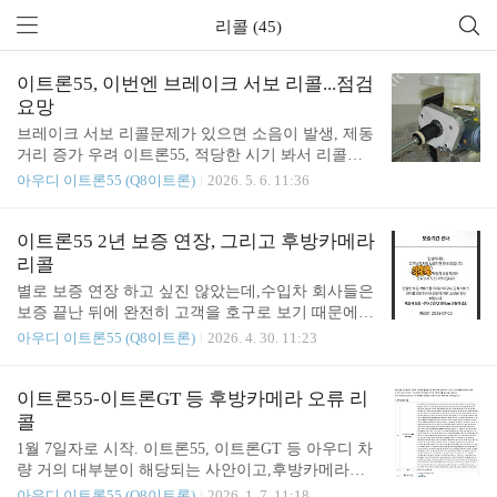
리콜 (45)
이트론55, 이번엔 브레이크 서보 리콜...점검
요망
브레이크 서보 리콜문제가 있으면 소음이 발생, 제동
거리 증가 우려 이트론55, 적당한 시기 봐서 리콜가
야 하겠구먼.이트론55는 브레이크바이와이어고전기
아우디 이트론55 (Q8이트론)
2026. 5. 6. 11:36
차 회생제동이 개입을 자주 하기 때문에페달 감각이
내연기관 대비 약간 이색적임.https://meritocrat.tistory.
com/m/78 전기차는 브레이크패드가 완전히 없어질
이트론55 2년 보증 연장, 그리고 후방카메라
지도 모른다?아우디 이트론55 센터 들어가면 가장 많
리콜
이 듣는다는 이야기가 "브레이크패드가 새것 같다"
별로 보증 연장 하고 싶진 않았는데,수입차 회사들은
늘 듣는 이야기지만 사실 새삼스러운 것도 아니다.
보증 끝난 뒤에 완전히 고객을 호구로 보기 때문에그
이트론55는 회생제동을 3단계로 관리를 하고 있는데
래도 큰 고장 날 경우 확실히 해 둘 상황이 필요해서
아우디 이트론55 (Q8이트론)
2026. 4. 30. 11:23
meritocrat.tistory.com 때문에 전자식임에도 마치물리
보험사 낀 보증임에도 불구하고 아우디코리아 상품
브레이크를 밟는 듯한 효과를 만들어내는 구조로 돼
이라고 해서 일단 가입. 5년 15만km 만료 전에 저 돈
있음. 페달 담력이 이상하거나 이상 소음이 들리는
을 내면 7년으로 늘어남.그냥 보증해주는게 아니고
이트론55-이트론GT 등 후방카메라 오류 리
분들은교체 ..
보험사 끼고 하는 거임.(3년 지난 뒤에 추가 2년 해
콜
준 당초 보증도 마찬가지 방식) 이트론55의 경우 2년
1월 7일자로 시작. 이트론55, 이트론GT 등 아우디 차
에 225만5천원이다. 80만원이 넘는 정기점검 상품(서
량 거의 대부분이 해당되는 사안이고,후방카메라가
비스쿠폰) 구입은 일단 안하는 걸로 생각하는 중임.
뜨지 않는 오류로, SW패치로 가능한 것으로 보임. 센
아우디 이트론55 (Q8이트론)
2026. 1. 7. 11:18