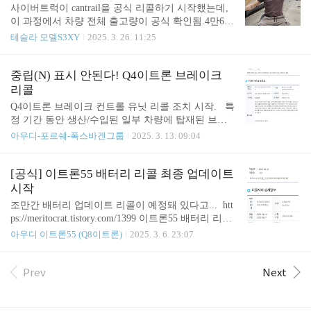
24년을 넘어 2025년 3월부터 드디어 최종 SW 패치
사이버트럭이 cantrail을 공식 리콜하기 시작했는데,
진행.리콜 번호는 93U9 임. 이로서 이트론55는 100%
이 과정에서 차량 전체 출고량이 공식 확인됨.4만6천
충전이 공식적으로 가능해짐.아래는 정기점검 작업
96대... (이 비싼 차를 북미에서만 꽤 많이 팔았네?
테슬라 모델S3XY
2025. 3. 26. 11:25
도 함께 진행된 결과이고... 뭐 크게 달라진 건 없어
ㅎ) 이 중에 문제가 되는 차량은 1% 수준으로이미 15
보인다.베컴 등에 영향도 없음. 당연히 내 고전압배
0여대가 조치 요구를 했다고 함. 스테인레스를 붙이
터리에도 문제 없..
는 '구조접착제' 하자라고 함.주행 중에 뜯겨 나가 버
중립(N) 표시 안된다! Q4이트론 브레이크
린다고 ㄷㄷ 제기된 하자 이슈 https://youtu.be/3WldS
리콜
l3HGr8?si=C8QkOgfnuDHCdRoe https://www.caranddr
Q4이트론 브레이크 컨트롤 유닛 리콜 조치 시작. 특
iver.com/news/a64245325/tesla-cybertruck-loose-steel-bo
정 기간 동안 생산/수입된 일부 차량에 탑재된 브레
dy-part-recall/https://www.carscoops.com/2025/03/tesla-r
이크 컨트롤 유닛 소프트웨어 조합 오류로 인하여,
아우디-포르쉐-폭스바겐그룹
2025. 3. 13. 09:04
ecalls-every-singl..
일부 상황에서 계기판에 기어 위치 'N'이 표시되지 않
을 수 있으며, 이런 경우 탑승자 및 보행자의 상해 위
험이 증가할 수 있는 가능성에 따른 리콜 (이는 자동
[공식] 이트론55 배터리 리콜 최종 업데이트
차 및 자동차부품의 성능과 기준에 관한 규칙 제13조
시작
(조종장치) 별표2의 일부를 준수하지 않아 국내 안전
조만간 배터리 업데이트 리콜이 예정돼 있다고... htt
기준을 충족하지 않을 수 있음) 참고 https://n.news.na
ps://meritocrat.tistory.com/1399 이트론55 배터리 리콜,
ver.com/mnews/article/001/0015262200?sid=101 벤츠·
최종 SW 업데이트 임박이트론55의 배터리 리콜에
아우디 이트론55 (Q8이트론)
2025. 3. 6. 23:07
아우디·도요타 등 수입차 11개 차종 1만5천671대 리
대해서는 이미 진행 상황을 소개한 바 있는데,https://
콜국토교통부는 메르세데스-벤츠 코리아, 폭스바겐
meritocrat.tistory.com/1083 이트론55 배터리 리콜, 4개
그룹코리아, 한국토요타자동차, 스텔란..
월만에 '2차' 처리했습니다1차에서 고전압배터리 문
Prev
Next
제점을 체크하meritocrat.tistory.com 했는데, 공식 리
콜 통지가 옴 최종 소프트웨어 패치로 배터리 리콜이
완료된다고. Meritocrat @ it's electric