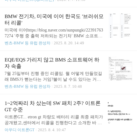
센터에서 하는 간헐적 정기점검 이벤트때나 하던가
터 들어가면 리콜 하시길. Meritocrat @ it's electric
뭐...에어컨 필터는 내가 뭐 자주 갈아주니 굳이 할 필
요도 없을 것 같고. 그리고 후방카메라 리콜 작업도
BMW 전기차, 미국에 이어 한국도 '브러쉬모
했는데,https://meri..
터 리콜'
미국에 이어https://blog.naver.com/sunpungki/22391763
7274 '주행 중 출력 저하되는 전기차' BMW 소프트웨
어 이슈로 7만 대 리콜전기 모터 소프트웨어가 이중
벤츠-BMW 등 유럽 완성차
2025. 8. 20. 14:49
절연 상태를 잘못 감지 시속 32km 이상의 속도에서
추진력 상실을 초래 BM...blog.naver.com 8월 21일부
터 한국도 브러쉬모터 리콜 시작거의 대부분의 BMW
EQE/EQS 가리지 않고 BMS 소프트웨어 하
전기차가 해당함.한국엔 대상 차량이 1만대가 넘음.
자 속출
정작 한국 테스트에서는 브러쉬모터 문제 없다고 했
7월 25일부터 진행 중인 리콜임. 뭘 어떻게 만들었길
는데 ㅋㅋhttps://meritocrat.tistory.com/1663 "BMW iX
래 BMS가 뻗는다는 거임?불이 날 수도 있다는 거잖
3 브러시모터 문제 없다"고 테스트 했다지만BMW는
아 ㄷㄷ 1. 하드웨어 하자도 아니고...일단 벤츠 수준
벤츠-BMW 등 유럽 완성차
2025. 8. 7. 10:48
자사 전기차 모터 마모도에 문제될 수 있다고 보고
에 너무 짜치는 에러이고(심지어 많은 데이터를 요구
조사를 했는데,https://meritocrat.tis..
받으면 다운된데 ㅋㅋ) 2. 이게 BMS라는게 더 치명
적임.배터리 콘트롤을 못할 수 있다는 거잖아.배터리
1~2억짜리 차 샀는데 SW 패치 2주? 이트론
셀 불량을 BMS가 간과하면 화재로 이어질 수도 있는
GT 수준
거임. 사지 말라고 해도 어차피 살거...잖... 제조사의
이트론GT... etron gt 차량도 배터리 리콜 최종 패치가
반성도 없고, 구매자들도 무지성으로 사고...아무리
공개됐고,센터에서 리콜을 진행한다고 소개한 바 있
지적질 해도 벤츠 할인이라면 침 질질 흘리며... 결국
음. 참고 https://meritocrat.tistory.com/1659 이트론GT
아우디 이트론GT
2025. 8. 4. 10:47
... 이게 뭔 의미가 있는 포스팅일까. ㄷㄷ Meritocrat
도 마침내 최종 배터리 업데이트 리콜SW 등장이트