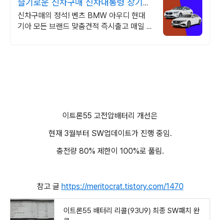
슬기로운 신차구매 신차대통령 장기렌
트 리스 저렴한 견적
신차구매의 정석! 벤츠 BMW 아우디 현대
기아 모든 브랜드 맞춤견적 즉시출고 매일 즉
시출고 차량 업데이트 7일 출고완료
이트론55 고전압배터리 개선은
현재 3월부터 SW업데이트가 진행 중임.
충전량 80% 제한이 100%로 풀림.
참고 글
https://meritocrat.tistory.com/1470
이트론55 배터리 리콜(93U9) 최종 SW패치 완