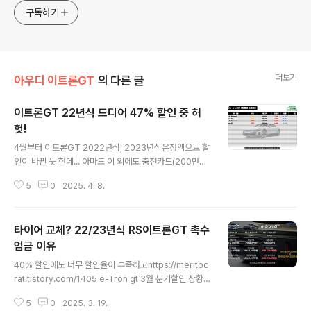
구독하기
더보기
아우디 이트론GT
의 다른 글
이트론GT 22년식 드디어 47% 할인 중 허
헛!
글 내용
4월부터 이트론GT 2022년식, 2023년식은정액으로 할
인이 바뀐 듯 한데... 아마도 이 외에도 충전카드(200만원)
와타이어교환(또는 충전금액 300만원 상당) 증정은 유지
5
0
2025. 4. 8.
되는 듯 하나... 보통 아우디가 몇 프로 이런 식으로 할인율
을 정해 주는데,몇 쩜 몇 프로... 이렇게 소숫점까지 나오는
것은 좀 이례적인 듯.(아우디 딜러 공식확인, 4월부터 할인
타이어 교체? 22/23년식 RS이트론GT 촉수
이 퍼센트가 아니라 정액제로 바뀌었다고 한다) 암튼 간에
2022년식 이트론GT는 프리미엄이든 RS든 7700만원
엄금 이유
글 내용
까줌물론 원하는 색상이 있거나 하진 않을 듯 하다. 2023
40% 할인에도 너무 할인율이 부족하고https://meritoc
년식은 할인 6800만원...흐흐흠 일단 2023년식은 42%
rat.tistory.com/1405 e-Tron gt 3월 분기할인 상황...
도 갔는데 말도 안되는 할인이고,RS는 여전히 너무 할인이
이미 40% 찍음뭐 돌아가는 분위기 보면, 연말 정도 온 듯h
낮음... 다만 2022년식 이트론GT 프리미엄은 할인율이
5
0
2025. 3. 19.
ttps://meritocrat.tistory.com/1282 RS e-tron GT