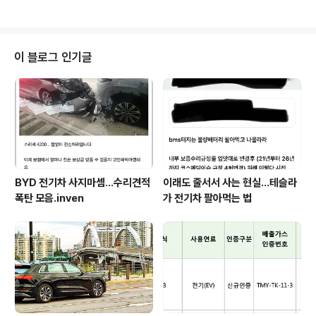
4..
할인 42% 넘은 듯...재고 넘쳐난다RS e-tron GT 할인
소식은 이트론GT소식과 함께계속 전해 드린 바 있는데, h
ttps://merimeritocrat.tistory.com 판매 대수도 너무
적어서 여전히 재고가 넘친다는....https://meritocrat.tis
이 블로그 인기글
tory.com/1427 RS이트론GT, 2025년 2월에 8대 팔
았다RS이트론GT는 재고 엄청 많다는 뜻.실제로 엄청 많
음.현재 40% 넘는 ..
BYD 전기차 사지마셈...수리견적
이래도 줄서서 사는 현실…테슬라
폭탄 모음.inven
가 전기차 팔아먹는 법