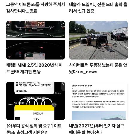
그동안 이트론55를 사랑해 주셔서
테슬라 모델YL, 전륜 모터 출력 올
감사합니다...종료
려서 신규 인증
배컴!! MMI 2.5인 2020년식 이
사이버트럭 두동강 났는데 불은 안
트론55 계기판 연동
났다.us_news
[아우디 공식 질의 및 요구] 이트
내년(2027년)부터 전기차 실구
론55 충성고객 지원은?
매비용 확 높아진다