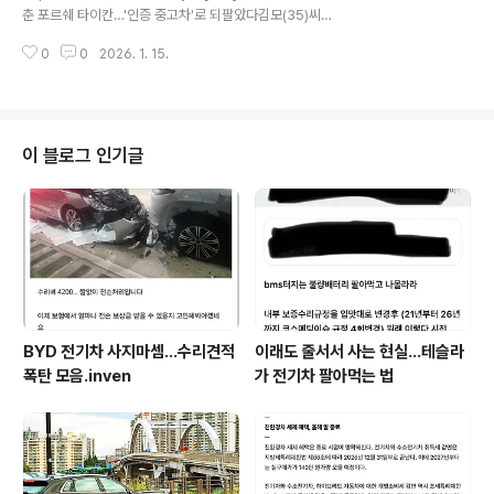
춘 포르쉐 타이칸…'인증 중고차'로 되팔았다김모(35)씨는
지난해 3월 포르쉐코리아 중고차 인증 센터에서 2024년
0
0
2026. 1. 15.
식 전기 세단 타이칸4S를 구매했다. '포르쉐 인증'을 믿고
산 김씨였지만, 그 후 8개월 동안 도로 주행 중 차가 여러
차례 멈춰서n.news.naver.com타이칸 사지 말라니까
하…이걸 알고도 타이칸 사면 진짜 쪽팔리는 일.youtube
- https://meritocrat.tistory.com/m/1551 이걸 알고
이 블로그 인기글
도 타이칸 사면 진짜 쪽팔리는 일.youtube타이칸이 포르
쉐 전기차로서 기본기는 좋지만,생각보다 놀라운 하자가
너무 많이 있다는 글은이미 소개한 바 있음. 고장 날 순 있
지... 그런데 수리가 하세월임 ..
BYD 전기차 사지마셈...수리견적
이래도 줄서서 사는 현실…테슬라
폭탄 모음.inven
가 전기차 팔아먹는 법