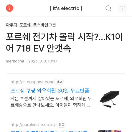
검색하기
| It's electric |
티스토리
아우디-포르쉐-폭스바겐그룹
포르쉐 전기차 몰락 시작?...K1이
어 718 EV 안갯속
meritocrat
2026. 3. 3. 13:47
http://m.coupang.com
광고
포르쉐 쿠팡 와우회원 30일 무료반품
작은 부분까지 살아있는 포르쉐, 와우회원 무
료배송으로 만나보세요. 아이들이 험하게 다
뤄도 튼튼한 다이캐스트, 쿠팡에서 안심하고
구매하세요.
http://purplemine.co.kr/
광고