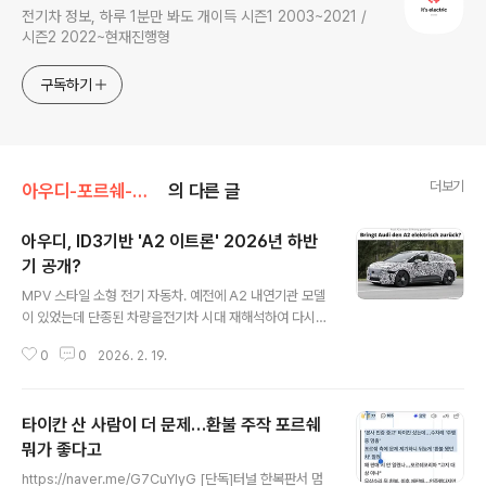
전기차 정보, 하루 1분만 봐도 개이득 시즌1 2003~2021 /
시즌2 2022~현재진행형
구독하기
더보기
아우디-포르쉐-폭스바겐그룹
의 다른 글
아우디, ID3기반 'A2 이트론' 2026년 하반
기 공개?
글 내용
MPV 스타일 소형 전기 자동차. 예전에 A2 내연기관 모델
이 있었는데 단종된 차량을전기차 시대 재해석하여 다시
소환한 것. 테스트 막바지 단계.얼마나 싸게 나올런지가 성
0
0
2026. 2. 19.
공 열쇠... https://www.autoevolution.com/news/2
027-audi-a2-e-tron-heads-up-north-for-the-fi
nal-testing-session-before-production-starts-
타이칸 산 사람이 더 문제…환불 주작 포르쉐
265544.html Q4 이트론, Q6 및 Q8 이트론 등 수많은
시행착오...A2 이트론에서 어떤 식으로 극복할지 미지수.
뭐가 좋다고
글 내용
Meritocrat @ it's electric
https://naver.me/G7CuYlyG [단독]터널 한복판서 멈