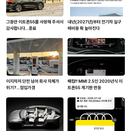
그동안 이트론55를 사랑해 주셔서
내년(2027년)부터 전기차 실구
감사합니다...종료
매비용 확 높아진다
이지차저 단전 넘어 회사 자체가
배컴!! MMI 2.5인 2020년식 이
위기?...점입가경
트론55 계기판 연동