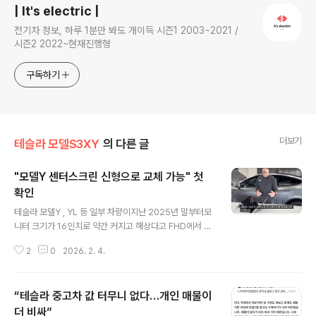
| It's electric |
전기차 정보, 하루 1분만 봐도 개이득 시즌1 2003~2021 /
시즌2 2022~현재진행형
구독하기
더보기
테슬라 모델S3XY
의 다른 글
"모델Y 센터스크린 신형으로 교체 가능" 첫
확인
글 내용
테슬라 모델Y , YL 등 일부 차량이지난 2025년 말부터모
니터 크기가 16인치로 약간 커지고 해상다고 FHD에서 Q
HD로 변경... 그런데 이 모니터를 기존 차량에 이식한 시도
2
0
2026. 2. 4.
가 있네 ㅎㅎ 부품을 어떻게 구했는지는 설명이 없지만,일
단 교체 장착에는 문제가 없다고. 이 쯤 되면 아마도,중국산
알리 스크린도 나올 판인데? ㅎ 사이버트럭이 아마 18인치
“테슬라 중고차 값 터무니 없다…개인 매물이
일걸..그 정도로 크기 키우면 흠 ㅋㅋ https://youtu.be/U
yryhQvbaFs?si=2bHMxczWleloAMNh 사실 당장
더 비싸”