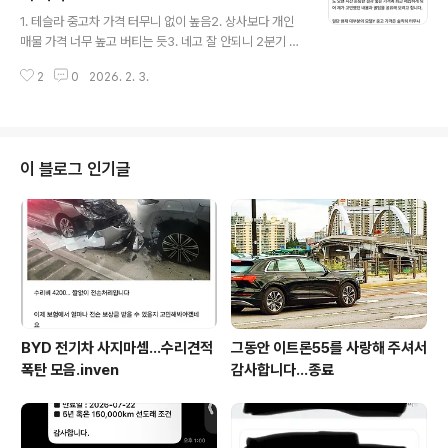
글 내용
QHD가 된다고 해서16인치로 약간 커진다고 해서 뭐가 잇
1. 테슬라 중고차 가격 터무니 없이 높음2. 상사보다 개인
점이 큰 건 아니지만,화질은 좋아질 듯 하고... 테슬라 차량
매물 가격 너무 높고 버티는 듯3. 네고 잘 안되니 2분기 이
모니터가 파손되거나 고장났을 때 대안이 될 수 있겠다 싶
후 노려라참고) 한국의 모델S/X 오너들 '중고 감가' 정신
음. Meritocrat @ it's elec..
2
0
2026. 2. 3.
차려야 - https://meritocrat.tistory.com/m/1729 한
국의 모델S/X 오너들 '중고 감가' 정신 차려야미국에서는
사이버트럭을 비롯해모델S와 모델X 중고 가격이 폭락해
감가가 심한데, 한국 중고장터의 차량 시세를 보면 레알 미
친 가격이 많음.안팔려서 안고 죽어봐야 정신을 차리겠지.
이 블로그 인기글
감가율meritocrat.tistory.com"웃돈 주고 사이버트럭
사 가세요".joonggo - https://meritocrat.tistory.co
m/m/1998 "웃돈 주고 사이버트럭 사 가세요".joonggo
그냥 주..
BYD 전기차 사지마셈...수리견적
그동안 이트론55를 사랑해 주셔서
폭탄 모음.inven
감사합니다...종료