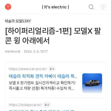
검색하기
| It's electric |
티스토리
테슬라 모델S3XY
[하이퍼리얼리즘-1편] 모델X 팔
콘 윙 아래에서
meritocrat
2026. 2. 4. 15:17
https://www.car-pro.kr/
광고
테슬라 최적화 견적 카베이 테슬라 특
가차량 무료견적
모델 X 장기렌트 실시간가격비교 확인하기!
즉시출고 차량 선점! 특가차종! 수입차 최대
할인 견적! 온라인계약! 최적가 프로모션 차
량 빠른출고 선점하세요.
https://todayscar.kr/
광고