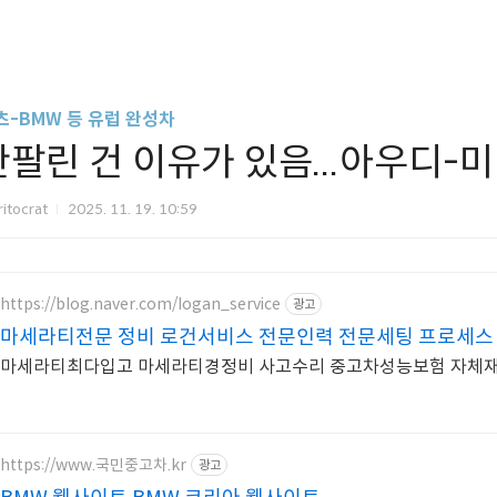
츠-BMW 등 유럽 완성차
안팔린 건 이유가 있음...아우디
itocrat
2025. 11. 19. 10:59
https://blog.naver.com/logan_service
광고
마세라티전문 정비 로건서비스 전문인력 전문세팅 프로세스
마세라티최다입고 마세라티경정비 사고수리 중고차성능보험 자체
https://www.국민중고차.kr
광고