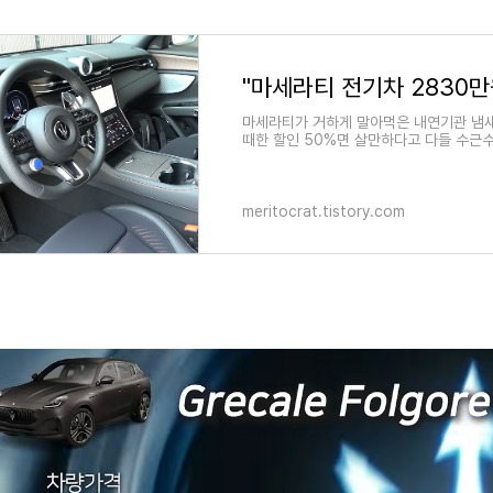
"마세라티 전기차 2830만원
마세라티가 거하게 말아먹은 내연기관 냄새 
때한 할인 50%면 살만하다고 다들 수근수근
런데,25년
meritocrat.tistory.com