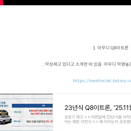
1. 아우디 Q8이트론
; 악성재고 있다고 소개한 바 있음. 아우디 악명높
https://meritocrat.tistory
23년식 Q8이트론, '25.
초장기 재고 ㄷㄷ이번달에 23년식을 아직
아는 매번 이런식 ㄷㄷ왜 이러는지 모르겠네 
같