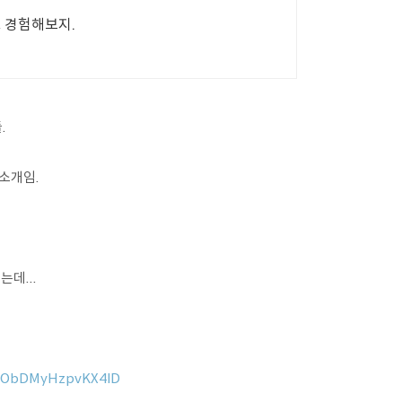
 경험해보지.
.
소개임.
데...
7LObDMyHzpvKX4lD