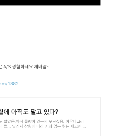
은 A/S 경험하세요 제바알~
.com/1882
11월에 아직도 팔고 있다?
도 팔았음.아직 물량이 있는지 모르겠음. 아우디코리
쩝... 딜러사 상황에 따라 거의 없는 튀는 재고인 것