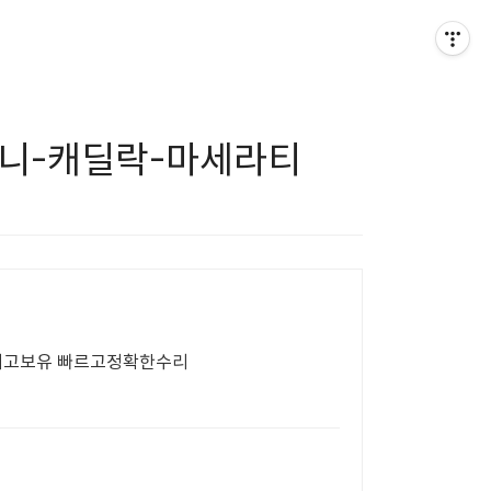
-미니-캐딜락-마세라티
재고보유 빠르고정확한수리