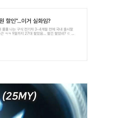
 할인"...이거 실화임?
풀풀 나는 구식 전기차 3~4개월 전에 국내 출시할
 ㅋㅋ 9월까지 27대 팔았음... 팔긴 팔았네? ㄷ 그