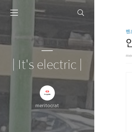
벤
mer
| It's electric |
meritocrat