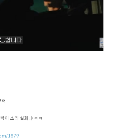
고래
 깜빡이 소리 실화냐 ㅋㅋ
.com/1879