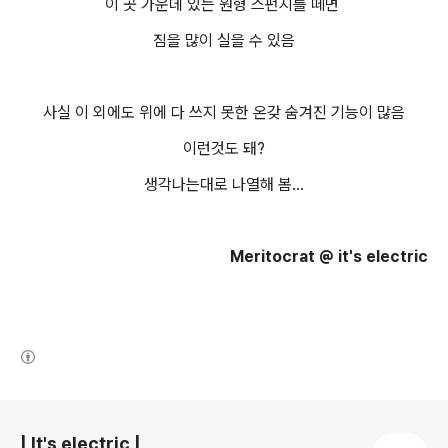
이 곳 가운데 있는 원형 스펀지를 떼면
짐을 많이 실을 수 있음
사실 이 외에도 위에 다 쓰지 못한 온갖 숨겨진 기능이 많음
이런것도 돼?
생각나는대로 나열해 봄...
Meritocrat @ it's electric
(새창열림)
로그 정보
| It's electric |