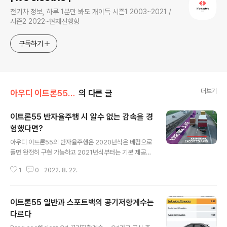
전기차 정보, 하루 1분만 봐도 개이득 시즌1 2003~2021 /
시즌2 2022~현재진행형
구독하기
더보기
아우디 이트론55 (Q8이트론)
의 다른 글
이트론55 반자율주행 시 알수 없는 감속을 경
험했다면?
글 내용
아우디 이트론55의 반자율주행은 2020년식은 베컴으로
풀면 완전히 구현 가능하고 2021년식부터는 기본 제공이
다. 그런데 이트론55를 타고 고속도로를 2차선에서 반자
1
0
2022. 8. 22.
율주행으로 정속 주행하다 보면 의도치 않게 종종 차가 멈
칫 한다는 느낌을 받는다. 분명히 차가 앞에 없는 뻥 뚤린
상황인데도 말이다. 그래서 아래와 같은 글도 등장해 논쟁
이트론55 일반과 스포트백의 공기저항계수는
이 있는가 보다. (아래는 파사트GT의 ACC 사례임) http
s://www.clien.net/service/board/cm_car/15937
다르다
글 내용
334 ACC와 유령정체 : 클리앙 얼마전 사고로 인해 2017