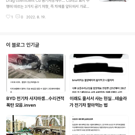
Drag coefficient Cd 공기저항계수.... Cd라고 표시 주
년식 파사트GT를 대차 받고 운행 중에 ACC를 좀 써봤는
행에 따르는 3가지 공기 저항, 즉 차체를 앞뒤에서 가로막
데요. 차선 유지 및 전방 주시기능(?)으로 앞 차가 속도를
고 당기는 항력, 위로 들어올리려는 양력, 옆으로 밀어내려
줄이면 같이 자동으로 줄이는 기능은 편리하더군요. AC..
1
0
2022. 8. 19.
는 횡력이 일어나게 되는데 이들의 영향에 따라 Cd가 결
정. 당연히 낮을 수록 전비에 좋다. 관련 자료 https://ww
w.audi.co.kr/kr/web/ko/experience/audi-story/a
udi_content_200430.html.html 자동차 기술력의 상
징, 공기저항계수를 아시나요? 기저항계수는 공기역학을
이 블로그 인기글
가늠하는 척도로 쓰인다. 디자인과 기술의 발달로 공기저
항계수는 날로 낮아지고 있다. www.audi.co.kr 이트론5
5 일반의 경우 0.27Cd이고 이트론50과 이트론S는 0.2
8Cd로 약간 더 높..
BYD 전기차 사지마셈...수리견적
이래도 줄서서 사는 현실…테슬라
폭탄 모음.inven
가 전기차 팔아먹는 법