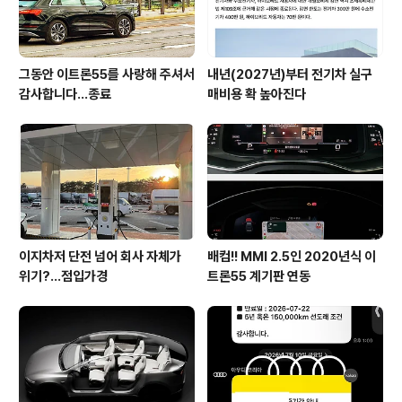
그동안 이트론55를 사랑해 주셔서
내년(2027년)부터 전기차 실구
감사합니다...종료
매비용 확 높아진다
이지차저 단전 넘어 회사 자체가
배컴!! MMI 2.5인 2020년식 이
위기?...점입가경
트론55 계기판 연동