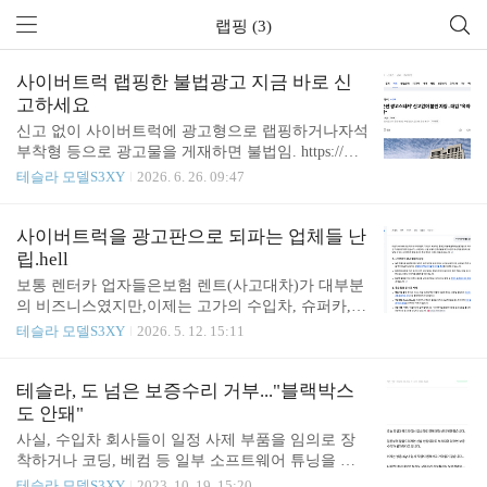
랩핑 (3)
사이버트럭 랩핑한 불법광고 지금 바로 신
고하세요
신고 없이 사이버트럭에 광고형으로 랩핑하거나자석
부착형 등으로 광고물을 게재하면 불법임. https://mer
itocrat.tistory.com/2209 사이버트럭을 광고판으로 되
테슬라 모델S3XY
2026. 6. 26. 09:47
파는 업체들 난립.hell보통 렌터카 업자들은보험 렌
트(사고대차)가 대부분의 비즈니스였지만,이제는 고
가의 수입차, 슈퍼카, 기타 특수차량 등을 사 놓고이
사이버트럭을 광고판으로 되파는 업체들 난
걸 보험 대차 뿐만 아니라촬영용 소품차량, 영상 협
립.hell
업, 일상meritocrat.tistory.com 교통수단형 옥외광고에
보통 렌터카 업자들은보험 렌트(사고대차)가 대부분
해당되어 신고 또는 허가 사안임.(사업용 차량은 허
의 비즈니스였지만,이제는 고가의 수입차, 슈퍼카,
가 득, 그 외는 신고) 창문 제외 전체 면적의 1/2 이하
기타 특수차량 등을 사 놓고이걸 보험 대차 뿐만 아
테슬라 모델S3XY
2026. 5. 12. 15:11
단순히 스티커형 이런 것도 신고 또는 허가 없었으면
니라촬영용 소품차량, 영상 협업, 일상 렌트, 광고제
대법에서 불법 판결 받음.(최종 판례 있다는 거임) 걸
작 및 광고용 제공 등 다양한 렌트 비즈니스를 하는
리면 벌금 500만원 이하 (참고로; 창문까지 덮..
업체들이 올해 초부터 우후죽순... 생겨남 출장, 여행,
테슬라, 도 넘은 보증수리 거부..."블랙박스
의전 등에 사용되기도 하고연예인 협찬 등을 할 때에
도 안돼"
도 업자들이 끼는 경우도 있음. 그리고 이제는 사이
사실, 수입차 회사들이 일정 사제 부품을 임의로 장
버트럭 이미지 망치는그들의 먹잇감이 되고 있음. 사
착하거나 코딩, 베컴 등 일부 소프트웨어 튜닝을 한
이버트럭을 달리는 광고판으로 셋팅하고,이를 통해
차량의 경우 보증수리를 거부하는 일이 종종 있다.
테슬라 모델S3XY
2023. 10. 19. 15:20