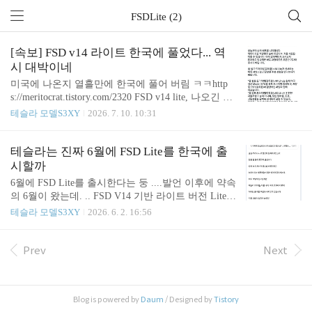
FSDLite (2)
[속보] FSD v14 라이트 한국에 풀었다... 역
시 대박이네
미국에 나온지 열흘만에 한국에 풀어 버림 ㅋㅋhttp
s://meritocrat.tistory.com/2320 FSD v14 lite, 나오긴 했
는데 모델s/x는 버림 ㅋㅋㅋㅋㅋ6월 말까지 구형 하
테슬라 모델S3XY
2026. 7. 10. 10:31
드웨어 버전13을 위한fsd가 마침내 미국서 공개릴리
즈 노트 버전 2026.20.5.1데이터 증류 방식으로꼭 필
요한 것만 v14에서 뽑아서 적용.Hw3는 영원히 감독
테슬라는 진짜 6월에 FSD Lite를 한국에 출
형만…https://www.notateslaapp.cmeritocrat.tistory.com
시할까
진짜 잘한 결정.뭐 더 설명할 게 없음. *풀 셀프 드라
6월에 FSD Lite를 출시한다는 둥 ....발언 이후에 약속
이빙(감독형)v14 Lite는 현재 미국 생산 Model 3/Y(풀
의 6월이 왔는데. .. FSD V14 기반 라이트 버전 Lite는
셀프 드라이빙 컴퓨터 3) 차량 중 FSD(감독형)이 활
미국 유저 배포 기준으로 6월이어서,(이것도 지켜질
테슬라 모델S3XY
2026. 6. 2. 16:56
성화된 차량에 한해 제공됩니다. (아쉽지만 모델S/X
지 의문이지만)한국에서 출시할지도 의문이지만, 받
구형은 해당 없음,현재 수..
으려면 최소 하반기는 돼야 할 듯. 이론상으론 HW3
미국산 차량(초창기 테슬라들)이 이용 가능해지는 거
Prev
Next
임.흠..??? 하지만 테슬라의 공언을 안 믿는 사람들이
여전히 꽤 됨. 로드스터도 그렇고, 사이버캡도 그렇
고말을 했으면 일정 좀 지켜야지 흠... 이와중에 ㅋㅋ
Blog is powered by
Daum
/ Designed by
Tistory
ㅋㅋ테잘알이네 ㅋㅋㅋ 테슬라는 원래시간 약속을