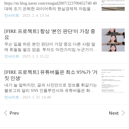
덜 찐다.원인을 자꾸 외면하면 결과가 크게 달라지지
https://m.blog.naver.com/rmsgud2007/223709452740 40
않고, 고통이 심화됨. 2. 겉만 보고 내 상식으로만
대에 조기 은퇴한 파이어족의 현실경제적 자립을 통
모든 세상만사를 예단하면장례식이 축제가 될 수 밖
해 자발적 조기 은퇴를 꿈꾸는 파이어족은 많은 이들
인사이트
2025. 2. 4. 13:54
에 없음. 투자를 잘 하고 싶나?돈을 벌고 싶나?삶이
에게 꿈만 같은 단어지만 나는 파이어...blog.naver.co
윤택해지고 싶나? 스스로 뭐가 달라지면 조금 더 나
m 그저 어디서 주워 들은 것 있어서...본인이 경험도
아지는지?내 환경에서 돈을 버는 진정한 목적과 이를
안해 본 것을 남들이 그렇다고 하니 단정해 버림. FI
[FIRE 프로젝트] 항상 '본인 판단'이 가장 중
지지해 줄 현실적 수단은 뭐가..
RE하고 나면,돈버는 일 말고도 사회생활 할 수 있는
요
게 얼마나 많은데,잘 노는 것도 잘 버는 것 만큼 재능
무슨 일을 하든 본인 판단이 가장 중요.다른 사람 말
이 있고 전략적이어야 하는 것임. FIRE 한다고 누가
에 휘둘릴 필요 없음. 투자도 마찬가지임.누군가가
갑자기 대책없이 쉬겠나 말이다.돈버는 일 말고도 내
나에게 뭔가를 말할 때 '조언'이잖아. 의미) 말로 거들
인사이트
2025. 2. 3. 15:22
열정이 불타 오를 일을 늘 찾는 게 당연한 거지. 글쓴
거나 깨우쳐 주어서 도움... 나에게 필요한 깨우침만
이처럼 내가 아는 게 전부라고 단정하면,절대 투자해
받고,나를 흔드는 혼동은 단호히 잘라낼 수 있는 냉
서 큰 돈 못 벌고, FIRE ..
철한 판단력이 필요함. 다만 스스로 객관화가 중요하
[FIRE 프로젝트] 유튜버들은 최소 95%가 '거
겠지.근거없이 아집을 부리면 안됨.그런데 아집 부리
짓 인생'
는 사람은 애초에 귀도 팔랑귀라...어차피 같은 결과
내가 늘 말하지만, 글과 사진만으로 정보를 휘갈기는
임. Meritocrat @ it's electric
블로그와 달리 SNS 인플루언서와 유튜버들은 화면
속 거의 대부분의 모습들이 짜여진 것이고 의도된 것
인사이트
2025. 1. 31. 14:49
임. 내심 99%라고 말하고 싶지만, 아닌 사람들도 아
주 가끔 있기 때문에 어느 정도 인기있는 채널의최소
95%가 이중인격, 거짓인생이라고 보면 됨. 왜냐하면
Prev
Next
그렇게 하지 않으면 소위 보여주는 채널이 절대 흥미
있을 수 없기 때문이다.일상을 날것대로 보여주면 다
큐멘터리가 되는데다큐멘터리는 절대 우리가 기대하