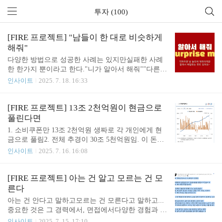
투자 (100)
[FIRE 프로젝트] "남들이 한 대로 비슷하게
해줘"
다양한 방법으로 성공한 사례는 있지만실패한 사례
한 한가지 뿐이라고 한다."니가 알아서 해줘""다른집
에서 그랬는데 알아서 똑같이 해줘" 니 일인데 결국
인사이트
2025. 7. 18. 16:33
니가 제일 잘알지상상력도 없이 무슨.....투자자들에
게도 상상력이 필요한 이유.전체를 꿰뚫는 투자 원칙
이야 변해선 안되겠지만,각자의 투자 방식은 각자가
[FIRE 프로젝트] 13조 2천억원이 현금으로
개척하는 거지... 남들처럼 하면 남들 밖에 안되는 거
풀린다면
임.공통점이야 말 꿰 맞추면 여기저기 보이긴 하겠지
1. 소비쿠폰만 13조 2천억원 생짜로 각 개인에게 현
만,결국 100명의 투자가가 있으면 100가지 투자가 있
금으로 풀림2. 전체 추경이 30조 5천억원임. 이 돈도
을 뿐이다. 자만해서는 안되겠지만https://meritocrat.ti
직간접적으로 풀림 엄청난 경제 충격이 예상됨 ... 이
인사이트
2025. 7. 16. 16:08
story.com/1390 [FIRE 프로젝트] "나는 달라" 이런 자
런 바보들 때문에 실물 가진 사람들이 돈을 더 버는
만이 위험투자도 마찬가지임. 확신이 있고 뚝심으로
거.물가가 안오를 수가 있나. 안그래도 경쟁 때문에
밀어 붙이는 건 좋은데,"나라면 저렇게 안할 것 같음"
피곤한데이런 바보들이 더 많아져야 나한테 기회가
[FIRE 프로젝트] 아는 건 알고 모르는 건 모
이렇..
더 오는 거 아니겠음? 늘어난 돈, 오르는 물가는 결국
른다
어디로 흐를까?'실물 자산'으로 감. 특히, 경제학 교수
아는 건 안다고 말하고모르는 건 모른다고 말하고...
같은 입만 살아 있는 놈들 말 믿지 마시길.그렇게 따
중요한 것은 그 경력에서, 면접에서다양한 경험과 이
지면 젤 돈 잘 벌어야 하는게 경제학자들임. ㅋㅋ FIR
슈에 대한 고민이 묻어나야 한다는 것. .. 투자도 마찬
인사이트
2025. 7. 15. 17:10