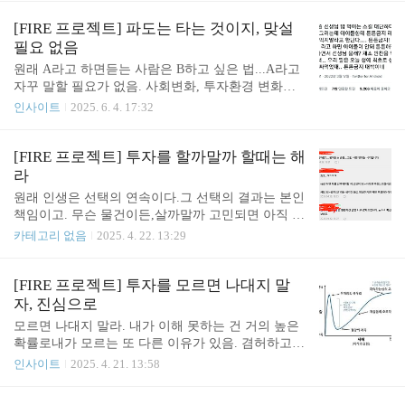
주택시장의 흐름을 알게 됨 논현동 정중앙에 살다가
다른 곳에 투자해 봐야하이엔드 아파트의 진정한 존
[FIRE 프로젝트] 파도는 타는 것이지, 맞설
재 가치를 알게 됨 BMW를 타고 아우디를 타고... 이
필요 없음
렇게 독삼사에 데인 뒤 갈아타 봐야독일차랑의 허와
원래 A라고 하면듣는 사람은 B하고 싶은 법...A라고
실을 알게 됨 투자를 입으로만 하지 말고 실제 실행
자꾸 말할 필요가 없음. 사회변화, 투자환경 변화는
해 보고 수익과 손실을 겪어 봐야나에게 맞는 FIRE
그냥 잠자코 지켜보며 순리대로 두는게 제일 좋음. ht
인사이트
2025. 6. 4. 17:32
전략을 알게 됨 타고 있는 소를 보려면 소에서 내려
tps://blog.naver.com/jnjceo/223888298891 어차피 가져
서 멀리 떨어져 봐야지.내려올 용기, 멀리 떨어질 여
갈 놈이 가져감. 변화된 상황이야 예상했던 것이고,
유, 전체를 한눈에 파악하는 인사이트까지...입만 살
이제 오직 스스로 벨류업하는 것만 흔들림없이 생각
[FIRE 프로젝트] 투자를 할까말까 할때는 해
아 있는 블로거, 유튜버들이 너무나 많음. 투자에 성
하면 됨.잘하는 투자는 바로 이런 것. 이제 뭘 해야 내
라
공하..
가 감당할 수 있는 투자가 될까. Meritocrat @ it's elect
원래 인생은 선택의 연속이다.그 선택의 결과는 본인
ric
책임이고. 무슨 물건이든,살까말까 고민되면 아직 사
면 안된다. 갈까말까 할때는 가고말할까말까 할때는
카테고리 없음
2025. 4. 22. 13:29
말하지 말고줄까말까 할때는 주는게 낫다. 투자도 마
찬가지다.우유부단하고 말만 많은 게 제일 문제임.
냉철한 판단에 따라 리스크를 조금이라도 떠안아야
[FIRE 프로젝트] 투자를 모르면 나대지 말
뭔 결과라도 나오지.생각만 하면 아무 결과도 기대할
자, 진심으로
수 없는 게 투자다. 투자 할까말까 할때는 하는게 맞
모르면 나대지 말라. 내가 이해 못하는 건 거의 높은
다.(투기를 말하는게 절대 아님... 여러 가지 종합적
확률로내가 모르는 또 다른 이유가 있음. 겸허하고
판단을 거친 투자임)그래야 FIRE 언저리라도 가 보
유연해야 파이어 투자를 잘 할 수 있음. 이 블로그에
인사이트
2025. 4. 21. 13:58
지. Meritocrat @ it's electric
투자 기교를 설명하지 않는 이유가 이 때문임. Merito
crat @ it's electric