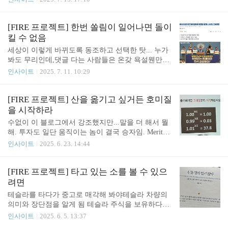
E 하실 투자자 분들 잘 지켜보시길.인생 실전 진짜
가지임.손익이 있을 수 있고 손실이 있을 수 있고...
시작이다... https://snapshot.bok.or.kr/dashboard/A5 한
결과로 말하는 건 물론 맞긴 하지만,내가 그 당시 왜
국은행 금융경제 스냅샷 snapsh..
그런 판단/선택을 내릴 수 밖에 없었는지에 대한 깊
[FIRE 프로젝트] 한번 쏠림이 일어나면 돌이
은 고민과 성찰이 없으면앞으로 계속 헛발질 하거나
킬 수 없음
운칠기삼이 될 가능성이 매우 높음. 주식이나 암호화
세상이 이렇게 바뀌도록 동조하고 선택한 탓... 누가
폐가 특히 그러함.주식이 엄청난 차트분석 이런 걸로
봐도 무리인데,댓글 다는 사람들은 온갖 욕설웬만한
스스로 번 것 같지?주식은 번거 다시 다 토해내는 사
가정집도 이렇게 갑자기 이사 안해. 또 "이전까지 남
인사이트
2025. 7. 11. 10:29
람이 부지기수임. 나는 아니라고?그런 확신 때문에
은 시간은 고작 6개월이다. 가정집 이사도 이것보다
주식을 하는 거지.도박이랑 다를게 뭐야. 성찰을 기
는 더 치밀하게 준비해 움직인다"며 "명분만 있고 실
반으로 다음에 더 좋은 선택을 할 수 있는게 투자이
행 계획이 없는 정책은 국가의 미래를 책임질 수 없
[FIRE 프로젝트] 산을 옮기고 싶거든 호미질
고,어찌됐건 운빨이 훨씬 더 잘 동작하는..
다"고 강조했다.https://n.news.naver.com/mnews/article/
을 시작하라
003/0013356439?sid=101 해수부 부산 이전 청사 결정
수없이 이 블로그에서 강조했지만...말을 더 해서 뭘
에 직원들 "충격"…노조는 단식투쟁해양수산부가 이
해. 투자도 일단 움직이는 놈이 결국 승자임. Meritocr
재명 대통령이 연내 부산 이전을 지시한 지 16일 만
at @ it's electric
인사이트
2025. 6. 23. 14:44
에 청사 위치를 결정하자 직원들은 충격에 빠진 분위
기다. 해수부 공무원들은 정부가 부산 이전에 대한
구체적인 예산이나 인n.news.naver.com..
[FIRE 프로젝트] 타고 있는 소를 볼 수 있으
려면
테슬라를 타다가 중고로 매각해 봐야테슬라 차량의
의미와 장단점을 알게 됨 테슬라 주식을 보유하다가
매도해 봐야테슬라가 의미하는 주식시장에서 포지션
인사이트
2025. 6. 5. 13:37
을 알게 됨 성수동 3대장에 살다가 매도해 봐야고급