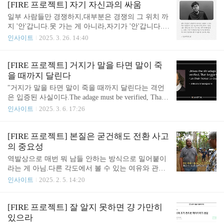
[FIRE 프로젝트] 자기 자신과의 싸움
일부 사람들만 경쟁하지,대부분은 경쟁의 그 위치 까
지 '안'갑니다.못 가는 게 아니라,자기가 '안'갑니다.진
짭니다.자기가 안 가요.바꿔 얘기하잖아요,그래
인사이트
2025. 3. 26. 14:40
서 '자기 자신과의 싸움'이라고 얘기하는 게,내가 그
렇게 될 생각이 있으면, 됩니다.돼요.- 정승제 생선
님 투자도 마찬가지.생각이 있으면, 자기가 할 수 있
[FIRE 프로젝트] 거지가 말을 타면 말이 죽
는 투자역량 범위에서 그냥 하면 됨...확신이 있으면
을 때까지 달린다
(투기가 아니라 투자) 저지르면 됨... 할 의지가 없고
"거지가 말을 타면 말이 죽을 때까지 달린다는 격언
걱정만 많으니까스스로 핑계를 대고 투자성공에 '안'
은 입증된 사실이다.The adage must be verified, That b
나서는 거임. 돈 벌 생각이 있으면그냥 생각대로 행
eggars mounted run their horse to death. 『헨리 6
인사이트
2025. 3. 6. 17:26
동하면 됨. 대부분 투자를 안하고 투기를 하니까,투
세』" 돈을 갑자기 벌면 금방 탕진할 가능성이 높아,
기는 반드시 사기와 동전의 양면같은 존재니까자꾸
결국 FIRE하기 어려움. 돈을 버는 것 보다 투자하며
자신이 돈을 못번다고 걱정하는 것... 심각하게 사기
지키는 게 더 어려움.FIRE 하려면 돈을 지키는 법에
[FIRE 프로젝트] 본질은 굳건해도 전환 사고
를 당하지 않는 이상스스로 자본주의 경제 ..
도 함께 익숙해져야 함. Meritocrat @ it's electric
의 중요성
역발상으로 매번 뭐 남들 안하는 방식으로 밀어붙이
라는 게 아님.다른 각도에서 볼 수 있는 여유와 관점
의 유연성을 말하는 것임. 물론, 그 중에서 가장 중요
인사이트
2025. 2. 5. 14:20
한 가치는 달라지지 않고 말이다. 1. 많이 먹고도 살
을 뺄 수 있는 방법이 있긴 하겠지.하지만 덜 먹으면
훨씬 더 편하고 빨리 빠진다.많이 먹어서 섭취 칼로
[FIRE 프로젝트] 잘 알지 못하면 걍 가만히
리가 높고, 잉여 에너지가 살이 되는 것임.덜 먹으면
있으라