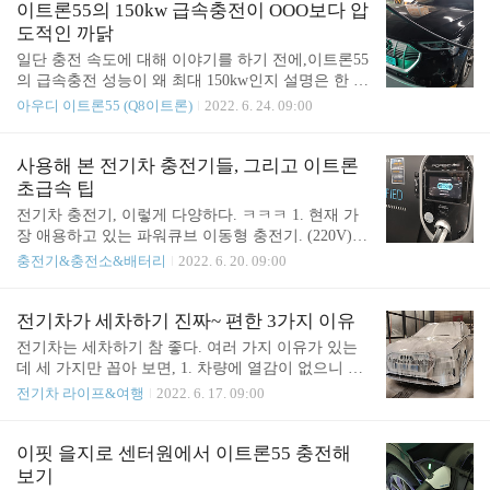
큰 의미가 없다. 무조건 몇천원이라도 더 싸야 한다
이트론55의 150kw 급속충전이 OOO보다 압
는1.5만km 사..
면, 기본료로 비싼 데서 충전 한번 더 하는 게 낫다.
도적인 까닭
다만 파워큐브는 일반 주차 자리에도 주차해 놓고 완
일단 충전 속도에 대해 이야기를 하기 전에,이트론55
충 후에도 차를 뺄 필요가 없기 때문에 나는 내 시간
의 급속충전 성능이 왜 최대 150kw인지 설명은 한 바
절약을 위해 과감히 선택했다. 파워큐브 이동형은 공
있다. 모르겠으면 앞서 올린전기차 충전기 체험글 먼
아우디 이트론55 (Q8이트론)
2022. 6. 24. 09:00
동주택 전기를 개인이 임의로 쓰고 청구하는 것이 아
저 읽어 보시면 된다. 한번 더 요점만 간략하게 소개
니라 장치 내에 LTE통신모듈이 있어 전기를 사용한
한다. 충전속도 계산 방법은 쉽다.다들 과학시간에
금액만큼 정확히 측정하여 이용자에게 별도 청구하
배운 전력 법칙 P=VI 다.이트론은 V = 400V, I = 350A
사용해 본 전기차 충전기들, 그리고 이트론
는 방식이다. 파워큐브 충전 콘센트는 관리주체..
가 최대치다.따라서, 400 X 350 = 140~150KW 이
초급속 팁
된다. 즉, 400볼트 350암페어 지원이 되는 급속 충전
전기차 충전기, 이렇게 다양하다. ㅋㅋㅋ 1. 현재 가
기이면이트론은 최대 150kw로 충전이 된다. 여담인
장 애용하고 있는 파워큐브 이동형 충전기. (220V)
데,전기차 중에 현대 아이오닉5 등 일부 신형 차량들
기존 전기 콘센트를 '모자분리'해서 태그를 셋팅해 둔
충전기&충전소&배터리
2022. 6. 20. 09:00
과,포르쉐 타이칸 등은 전압을 800V로 올려 충전 속
것으로, 이용자에게 직접 전기료를 청구한다. (전용
도를 높인다. 전압이 높아지니 저 산식때로 하면, 고
충전기에 통신 모듈이 있음) 보통 10A에서 12A 수준
스란히 충전 속도가 2배가 되는 거다.물론 충..
이면 속도는 2.2kw ~2.6kw 정도 나온다. 꽂고 주차까
전기차가 세차하기 진짜~ 편한 3가지 이유
지 해결되니 편의성은 최강! 당연히 전용 충전기가
전기차는 세차하기 참 좋다. 여러 가지 이유가 있는
있어야 한다. 값이 좀 비싼게 흠이고 매월 기본료도
데 세 가지만 꼽아 보면, 1. 차량에 열감이 없으니 차
있다. 전용 충전기 외에 사용시는 도전으로 형법 저
를 식히지 않고 바로 세차가 가능 보통 내연기관 차
전기차 라이프&여행
2022. 6. 17. 09:00
촉. 112에 신고하면 예외없이 형사처벌임. 2. 일반 22
량을 타고 세차를 하러 가면 차를 충분히 식히는 것
0V 충전기 아우디에서 기본 제공하는 이트론55 220V
이 원칙이다. 보닛에 열이 있거나 디스크브레이크에
충전기는 암페어 셋팅 기능이 없어 2.2kw가 사실상
열이 심한 상태에서 물이나 세제를 뿌리면 잘못하다
이핏 을지로 센터원에서 이트론55 충전해
최대치인데, (다만, 3구 산업용 코드에 물리면 7kw 가
얼룩이 진다. 뜨거우니 액체가 기화 되는 거겠지? 전
보기
능..