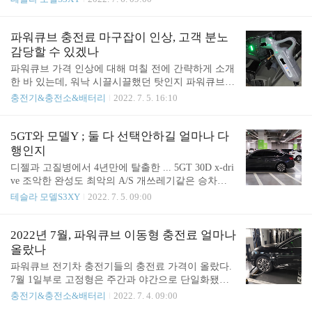
시험검사 및 시험절차에 관한 규정｣(이하 “시험방법
다. 첫번째는 테슬라 매장에서 정식 시승, 약 20여분
고시”라 한다.) 별표 5의2에서 정하는 방법을 따른다.
(나와 어드바이저, 그리고 2열 1인 탑승) 두번째는 모
이때 시험차량 안정을 위한 정온 주차시간은 4시간
업체에서 2시간 단기 렌트로 시승 (나와 조수석 1인
파워큐브 충전료 마구잡이 인상, 고객 분노
이상으로 한다. 3) ..
탑승) 세번째는 모 업체에서 3시간 단기 렌트로 시승
감당할 수 있겠나
(나와 2열 2인 / 어린이 포함) 이렇게 심도있게 이모
파워큐브 가격 인상에 대해 며칠 전에 간략하게 소개
저모로 따져 봤다. 1. 매장에서 모델Y 시승 일단 매장
한 바 있는데, 워낙 시끌시끌했던 탓인지 파워큐브
정식 시승차라 관리가 잘돼 있는 편인데, 문제는 속
측에서 어제(4일) 추가 공지가 올라왔다. 나는 파워
충전기&충전소&배터리
2022. 7. 5. 16:10
도 제한이 걸려 있어 싱숭맹숭했다. 이게 그렇게 좋
큐브 편을 들고 싶은 생각은 없지만, 어찌됐건 올랐
은 차라고? 란 인상은 들지 않았다. 그냥 일반적인 현
어도 여전히 가장 저렴한 수준이고 이런 사업자가 사
대 저가형 전기차 타는 거랑 차이가 없었다. (오토파
업을 영위할 수 있을 정도로 인상은 결국 불가피하다
5GT와 모델Y ; 둘 다 선택안하길 얼마나 다
일럿 이딴소리 ..
고 생각하고 있다. 사실 대한민국에서 전기 재판매로
행인지
돈을 잘 번다는 것 자체가 아이러니긴 하지만. 어찌
디젤과 고질병에서 4년만에 탈출한 ... 5GT 30D x-dri
됐건 충전 불모지에서 시작해 콘센트라는 개념으로
ve 조악한 완성도 최악의 A/S 개쓰레기같은 승차감
부가가치를 잘 만들어 내 지금까지 그래도 저렴하게
... 모델Y 이때 까지만 해도 테슬라가 전기차 중에는
테슬라 모델S3XY
2022. 7. 5. 09:00
공급해 준 것에는 경의를 표한다. (안타깝지만 냉철
여전히 최고인 줄 알았지. 하지만 역시 차는 차 본질
하게 말해 충전사업은 돈을 벌고 있는 기업이 단연코
을 생각해야 한다는 걸 깨닫고 난 뒤에 지금의 이트
없고 앞으로도 큰 돈이 될 가능성은 없다. 대부분 정
론55에 얼마나 만족하는지... 브랜드만 따져 봤다면
2022년 7월, 파워큐브 이동형 충전료 얼마나
부보조금 기반으로 인프라 확충해서 사세 늘리는 수
당연히 포르쉐를 샀을 테고, 나머지는 아무리 따져봐
올랐나
준. 그..
도 여전히 그 나물에 그밥. 주행거리 남들보다 조금
파워큐브 전기차 충전기들의 충전료 가격이 올랐다.
더 긴 것은 더이상 전기차에 '가치'를 더하지 못하는
7월 1일부로 고정형은 주간과 야간으로 단일화됐고,
티핑포인트가 다가오고 있다. 반자율주행에 내 목숨
이동형은 시간대가 변동은 없는데, 기본료와 충전단
충전기&충전소&배터리
2022. 7. 4. 09:00
을 단 1초도 맡기고 싶은 생각은 없고, 그렇다면 승차
가가 동시에 많이 올랐다. 한전의 전기 요금 할인 특