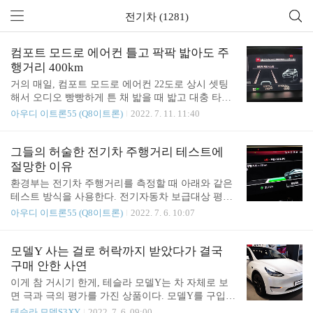
전기차 (1281)
컴포트 모드로 에어컨 틀고 팍팍 밟아도 주
행거리 400km
거의 매일, 컴포트 모드로 에어컨 22도로 상시 셋팅
해서 오디오 빵빵하게 튼 채 밟을 때 밟고 대충 타도
주행거리 400km 찍히는... 이트론55의 대략적 상황이
아우디 이트론55 (Q8이트론)
2022. 7. 11. 11:40
다. 여기서 OOO 전기차들 다 하는 그 눈속임인 레인
지모드로 하면 450km는 그냥 나온다. 내가 말하고 싶
은 건, 전기차 공인 주행거리는 허상이라는 사실이
그들의 허술한 전기차 주행거리 테스트에
다. 차는 이동수단이자 편의장비다. 제대로 맘먹고
절망한 이유
타면 500km도 거뜬할 텐데, 차가 나에게 맞춰야지,
환경부는 전기차 주행거리를 측정할 때 아래와 같은
내가 차에게 맞출 까닭이 없지. 그냥 에어서스 느끼
테스트 방식을 사용한다. 전기자동차 보급대상 평가
며 맘편히 타고, S모드로 팍팍 써 가면서 밟을 때 밟
에 관한 규정 중 [별표 5] 항목별 평가방법(제3조 관
아우디 이트론55 (Q8이트론)
2022. 7. 6. 10:07
고 타력주행의 편안함도 즐기고, 에어컨 충분히 사용
련) Ⅰ. 전기자동차(전기이륜차 제외) 1. 1회충전주행
하고, 달리다보면 널부러져 있는 고속 충전기에서 15
거리 가. 시험 준비 1) 상온조건 시험 차량은 완전충
0kw로 10~80%까지 플랫하게 찍어주고, 심지어 80~9
전상태에서 시험 시작 전 4시간 이상 20~30℃의 주변
모델Y 사는 걸로 허락까지 받았다가 결국
0% 구간도 100kw..
온도에 두어야 한다. 다만, 주행로 시험의 경우에는
구매 안한 사연
해당하지 않는다. 2) 저온조건 시험 차량은 시험 시작
이게 참 거시기 한게, 테슬라 모델Y는 차 자체로 보
전 상온상태에서 완전 충전되어 있어야 하고, 저온조
면 극과 극의 평가를 가진 상품이다. 모델Y를 구입하
건시험 방법은 환경부 고시 2016-246호 ｢제작자동차
려고 세 번을 시승했는데, 세 번 다 다른 인상을 받았
테슬라 모델S3XY
2022. 7. 6. 09:00