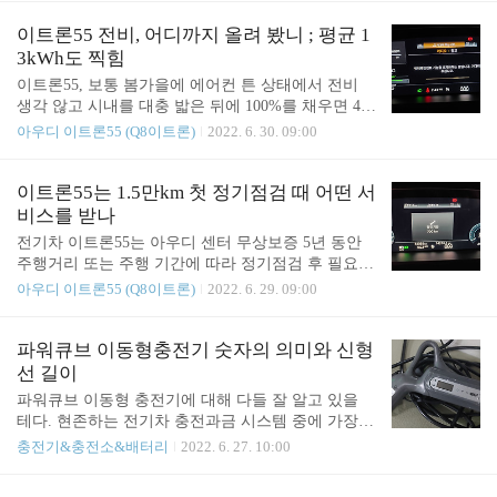
감 좋고 nvh가 좋은 차가 언제나 '정답' 아닌가 싶다.
례가 없어지고 정상 요금으로 복구됐기 때문인데다
내가 경험한 세번의 모델Y에 대해서는 후에 더 자세
가, 파워큐브 입장에서는 이때다 싶어 더 과하게 올
이트론55 전비, 어디까지 올려 봤니 ; 평균 1
한 내용을 소개해..
렸겠지. 고정형은 대충 봐도 폭등 수준으로 올라 버
3kWh도 찍힘
렸다. 일단 난 안쓰니 분석 패스... 이동형을 살펴보
이트론55, 보통 봄가을에 에어컨 튼 상태에서 전비
자. 그나마 숨통이 트인다 ㅠㅠ 아시다시피 대부분의
생각 않고 시내를 대충 밟은 뒤에 100%를 채우면 4k
공동주택(아파트 등)응 고압이라고 생각하면 되고,
Wh가 찍힌다. 이렇게 되면 대략 400km를 탈 수 있다.
아우디 이트론55 (Q8이트론)
2022. 6. 30. 09:00
이 기준으로 볼 때 매월 기본료가 2천원 가량 상승.
에어컨을 끄면 450km~500km를 탄다고 보면 된다. 시
(고정비) 그리고 충전단가가 많이 올랐는데, 특히 많
내 주행이 빡센 날에는 4kWh가 안되는 날도 많고, 겨
이 오른 구간을 피해 쓰는게 좋겠다. 게다가 기후환
울에는 히터 빵빵하게 틀면 3kWh도 안되기도 하다.
이트론55는 1.5만km 첫 정기점검 때 어떤 서
경요금, 연료비조정요금 등 부가적으로 붙는 요금제
고속도로에서 80~90km/h로 타력 주행을 하는 게 개
비스를 받나
가 ..
인적으론 가장 전비가 좋았다. 아래는 평지 20%+오
전기차 이트론55는 아우디 센터 무상보증 5년 동안
르막 40%+내리막 40% 정도로 30분 정도 주행한 평
주행거리 또는 주행 기간에 따라 정기점검 후 필요한
균 결과인데, 7.4kWh에서 시작해서 13.1kWh를 넘기
조치를 해 준다. 이트론55 2020년식 스펙과 정기점검
아우디 이트론55 (Q8이트론)
2022. 6. 29. 09:00
도 했다. 13.1kWh면 완충시, 86.5 x 13.1 = 주행가능
때 어떤 것을 받을 수 있는지 미리 알아두면 좋다. 일
거리 1133.15km ㅋㅋㅋㅋ 그럴리 없지만 ㅋㅋㅋㅋ
단 정기점검은 1.5만km또는 1년 단위로 하면 되며 B
내리막이 있으면 방전된 만큼 ..
MW가 2천km가 남았을 때 경고등이 뜨는 것과 달리
파워큐브 이동형충전기 숫자의 의미와 신형
아우디는 대략 700~800km가 남았을 때 경고등이 뜬
선 길이
다. 정기점검 받아야 한다는 경고등이 떠야 센터에서
파워큐브 이동형 충전기에 대해 다들 잘 알고 있을
점검을 해 준다. 1.5만km 주행시, 정기점검(차량 전
테다. 현존하는 전기차 충전과금 시스템 중에 가장
반 시각 체크), 공기정화필터(에어컨필터), 그리고 구
저렴. 물론 이동형 기기값이 매우 비싸고 고정 기본
충전기&충전소&배터리
2022. 6. 27. 10:00
동축(배터리) 냉각수 카트리지 교환 이 무상 제공된
료가 있어서, 신용카드 할인(50~70%)과 결합했을 때
다. 1. 공기정화 필터는 사실 1.5만km에서 갈아주면
가장 싸단 의미지 주행거리가 얼마 되지 않는 분들은
많이 늦다. 미세먼지가 걱정된다면 센터에서 갈아주