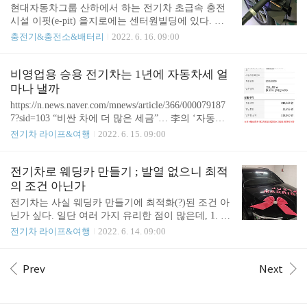
기차는 배터리팩과 에어컨 컴프레셔 외에는 열을 내
현대자동차그룹 산하에서 하는 전기차 초급속 충전
지 않으니 도착에서 바로 세차를 시작해도 깔끔하게
시설 이핏(e-pit) 을지로에는 센터원빌딩에 있다. 지
세차가 가능. 2. 디스크 브레이크 철가루 분진이 거의
하 주차장에 들어서면 큼지막하게 이핏으로 가는 길
충전기&충전소&배터리
2022. 6. 16. 09:00
없음 아래 사진처럼 2~3달을 세차하지 않고 타도 휠
이 표시돼 있다. 이핏은 현재 모든 차종 80%까지만
이 시꺼먼 철가루 범벅이 되지 않는다. 그래서 휠 세
충전 가능토록 셋팅돼 있다. 이트론도 예외는 없다.
척용 세제를 거의 안쓴다는 사실. (BMW 탈 때는 진
또한 이트론은 이핏에서 초급속을 사용할 때 다양한
비영업용 승용 전기차는 1년에 자동차세 얼
짜 1주일만 타도 브레이크 분진이 어후.....
속도 특성이 있는데, 1) 초급속 충전기에서 초급속 앱
마나 낼까
설정을 한 경우 - 속도 150kw (이트론 최대 속도) 2)
https://n.news.naver.com/mnews/article/366/000079187
초급속 충전기에서 급속 앱설정을 한 경우 - 속도 120
7?sid=103 “비싼 차에 더 많은 세금”… 李의 ‘자동차
~130kw 3) 급속 충전기에서 충전할 경우 - 속도 100k
세 개혁’ 가능성은 지금은 배기량에 비례해 비싼 차
전기차 라이프&여행
2022. 6. 15. 09:00
w 미만 초급속은 충전료가 많이 비싸기 때문에 따라
가 적게 낼 수도 한·미FTA 바꿔야 해 역대 정부도 쉽
서, 이트론은 초급속 충전기에서 급속 충전을 할 경
게 손 못대 이재명 더불어민주당 대선후보가 지난 6
우 가장 합리적이다. 이날은 저 많은 충전기를 혼자
일 자동차세 부과체계를 전면 개선하겠다고 밝혔다.
전기차로 웨딩카 만들기 ; 발열 없으니 최적
쓰고 있더라는 ㅋㅋ ..
지금 n.news.naver.com 사실 비싼 물건에 세금을 많이
의 조건 아닌가
매기는 건 당연한 논리인데, 배기량 중심 세제인 상
전기차는 사실 웨딩카 만들기에 최적화(?)된 조건 아
황에서 전기차는 현재 가장 싼 자동차세를 내고 있
닌가 싶다. 일단 여러 가지 유리한 점이 많은데, 1. 소
다. 법에서 정한 승용전기차의 자동차세는 배기량이
음 진동이 없어서 구조물이 떨어질 가능성이 더 적고
전기차 라이프&여행
2022. 6. 14. 09:00
없으니, 그 밖의 승용차로 정해져 최저 수준인 13만
2. 보닛 상판이 주요 부착 부위인데, 엔진이 없어 열
원(부가세, 교육세 등 포함)으로, 여기에 연납 할인까
을 받지 않으니 열로 인한 영향도 없고 3. 공회전 없
지 더해지면 대략 11.8만원 수..
이도 실내 에어컨 또는 히터 조절이 가능하니 신부
Prev
Next
예식장 이동 등에 활용하기 좋다. 아래처럼 '큐방'으
로 부착하는 제품을 가장 많이 사서 쓰는데, 이대로
달고 80km 정속주행으로 오전 고속도로 1시간 이상