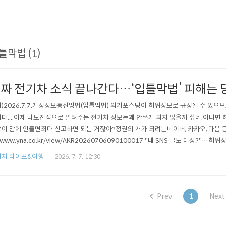
틀막법 (1)
짜 전기차 소식 끝나간다…‘입틀막법’ 피해는 
)2026.7.7.개정정보통신망법(입틀막법) 의거포스팅이 허위정보로 규정될 수 있으므
다....이제 나도진심으로 알려주는 전기차 정보는꽤 안쓰게 되지 않을까 싶네.아니면
이 맘에 안들면죄다 신고하면 되는 거잖아?정권의 개가 되려는네이버, 카카오, 다음 등
//www.yna.co.kr/view/AKR20260706090100017 "내 SNS 글도 대상?"…허
스(서울=연합뉴스) 유현민 기자 = 온라인 허위조작정보 대응을 위한 개정 정보통신
기차 라이프&여행
2026. 7. 7. 12:30
주요 온라인 플랫폼의 새로운 신...www.yna.co.krMeritocrat @ it’s electric
Prev
1
Next