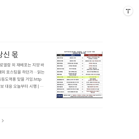
당신 몫
로열람 외 재배포는 지양 바
 해외 호스팅을 하던가…읽는
등도역풍 맞을 거임.http
위정보 대응 오늘부터 시행 | 연
망법이 7일부터 시행에 들어가