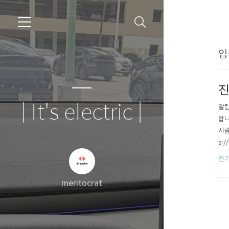
입
진
| It's electric |
알림
랍니
사람
s:
합뉴
전
면서 
meritocrat