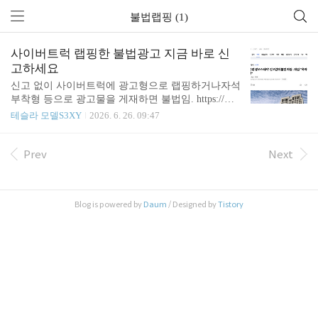
불법랩핑 (1)
사이버트럭 랩핑한 불법광고 지금 바로 신
고하세요
신고 없이 사이버트럭에 광고형으로 랩핑하거나자석
부착형 등으로 광고물을 게재하면 불법임. https://mer
itocrat.tistory.com/2209 사이버트럭을 광고판으로 되
테슬라 모델S3XY
2026. 6. 26. 09:47
파는 업체들 난립.hell보통 렌터카 업자들은보험 렌
트(사고대차)가 대부분의 비즈니스였지만,이제는 고
가의 수입차, 슈퍼카, 기타 특수차량 등을 사 놓고이
Prev
Next
걸 보험 대차 뿐만 아니라촬영용 소품차량, 영상 협
업, 일상meritocrat.tistory.com 교통수단형 옥외광고에
해당되어 신고 또는 허가 사안임.(사업용 차량은 허
Blog is powered by
Daum
/ Designed by
Tistory
가 득, 그 외는 신고) 창문 제외 전체 면적의 1/2 이하
단순히 스티커형 이런 것도 신고 또는 허가 없었으면
대법에서 불법 판결 받음.(최종 판례 있다는 거임) 걸
리면 벌금 500만원 이하 (참고로; 창문까지 덮..