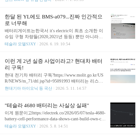
가 풀리지 않을까 하는 내용으로 촬영을 했는데, 업
력 570마력, 최대토크 82.0㎏·m를 뿜어낸다. 모듈 없
로드일...www.youtube.comBMS 게이트 당한 사람들
이 차체 구조에 배터리를 직접 통합하는 셀투팩(CT
이 영상에 대한 입장 한 번 듣고 싶네…내가 과장된..
P) 방식의 144㎾h 배터리를 얹었으며, 1회 충전 시 최
한달 된 YL에도 BMS-a079...진짜 인간적으
장 435마일(약 700㎞, 자체 측정 기준)의 주행거리를
로 너무해
목표로 한다. 800V 고전압 아키텍처를 기반으로 최
배터리게이트는한국서 it's electric이 최초 소개한 이
대 460㎾ 급속 충전을 지원해 배터리 10%에서 80%
슈임 구형 차량들(2020,2021년 등등) 뿐만 아니라최
까지 22분 만에 충전할 수 있다.https://www.mobilityp
신 인도된 2024,2025년 차량도 펑펑 터지는데 https://
테슬라 모델S3XY
2026. 6. 19. 10:54
ost.co.kr/news/articleView.html?idxno=3871 X5 신형이
meritocrat.tistory.com/2086 배터리게이트 이제 시작일
30일 나왔는데,같은 플랫폼에 5종이 ..
뿐…최신형 모델Y도 a079 에러25년식 이어https://mer
itocrat.tistory.com/m/2048 25년식 모델Y 주니퍼 RWD
이런 게 2년 실증 사업이라고? 현대차 배터
도 BMS-a079 터졌다이하 설명을 생략한다. 테슬라 L
리 구독!
FP배터리도 망했다고 이미 경고는 한 바 있고,https://
현대 전기차 배터리 구독?https://www.molit.go.kr/US
meritocrat.tistory.com/1669 테슬라, LFmeritocrat.tistor
R/NEWS/m_71/dtl.jsp?id=95091993 배터리는 리스사
y.com 이번엔 한달 된 모델 YL 최신 차량에도BMS-a0
소유로 하고차를 산다고? 리스사 이익 보는 거 외에
현대기아 아이오닉 등 국산
2026. 5. 11. 14:57
79 배터리게이트가 터짐 ㅋㅋ 테슬라코..
이게 무슨 의미가 있는데... 리스사 먹을 돈까지 계산
하면 당장엔 싼 것처럼 보이지만, 결국 조삼모사. 제
대로 하려면현대 니들이 배터리 소유권을 가지고저
"테슬라 4680 배터리는 사실상 실패"
가로 장기 또는 영구 임대를 해 주면 몰라도... 나까마
이게 원문이고https://electrek.co/2026/05/07/tesla-4680-
낀 비즈니스가 제대로 성립할 리 없지.이걸 실증사업
battery-cell-performance-data-shows-cant-build-own-cell
이랍시고 허가해 준 현 정권이 더 문제. Meritocrat @
s/ Tesla's 4680 battery cells are underperforming and fru
테슬라 모델S3XY
2026. 5. 8. 14:51
it's electric
strating buyersFive years after Battery Day, Tesla's 4680
cells deliver 13% less energy density, worse charging cur