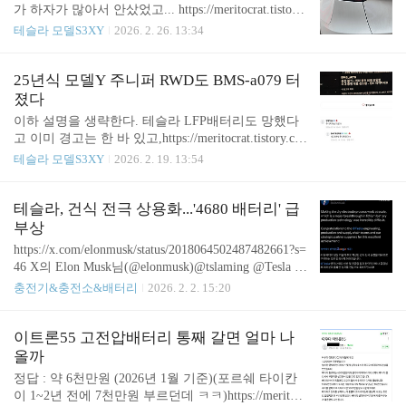
이상을 차지하는데 배터리를 구독료를 내고 사용할
가 하자가 많아서 안샀었고... https://meritocrat.tistory.
수 있도록 하면 소비자들이n.news.naver.com 현 정권,
com/26 모델Y 사는 걸로 허락까지 받았다가 결국 구
테슬라 모델S3XY
2026. 2. 26. 13:34
항상 내 생각보다 훨씬 더 어마어마한 자들이 많은
매 안한 사연이게 참 거시기 한게, 테슬라 모델Y는
것이세상살이지 뭐. Meritocrat @ it's electric
차 자체로 보면 극과 극의 평가를 가진 상품이다. 모
델Y를 구입하려고 세 번을 시승했는데, 세 번 다 다
25년식 모델Y 주니퍼 RWD도 BMS-a079 터
른 인상을 받았다. 첫번째는 테슬라 매장에서 정식m
졌다
eritocrat.tistory.com 가격마저 1억이 넘어 버리더라고.
이하 설명을 생략한다. 테슬라 LFP배터리도 망했다
https://meritocrat.tistory.com/303 히트다 히트! 모델Y
고 이미 경고는 한 바 있고,https://meritocrat.tistory.co
신차가격 1억1천634만6천원테슬라코리아는 인벤토
m/1669 테슬라, LFP 차량도 배터리 먹통...a079 사태
테슬라 모델S3XY
2026. 2. 19. 13:54
리라는 메뉴를 통해 신차 또는 매입 중고차를 온라인
일파만파21년식, 22년식 이쯤 되는 모델3, 모델Y들
으로 판매하고 있는데, 당초에는 이 메뉴가 거의 활
이 마구 배터리가 터지는 상황인데,대부분 NCM으로
성화가 ..
추정됐으며, a079에러... 발생 주요 사례 소개 https://
테슬라, 건식 전극 상용화...'4680 배터리' 급
meritocrat.tistory.com/1631 테슬라 배터리 폭탄돌려막
부상
기해meritocrat.tistory.com 이젠.... LFP 배터리라고, 2
https://x.com/elonmusk/status/2018064502487482661?s=
5년식 신형 차량이라고 안심하지 마시길. https://bbs.r
46 X의 Elon Musk님(@elonmusk)@tslaming @Tesla @
uliweb.com/community/board/300143/read/74142405 테
gigafactories @TeslaZoa Making the dry electrode proce
충전기&충전소&배터리
2026. 2. 2. 15:20
슬라 모델Y 주니퍼도 bms 오류 터지..
ss work at scale, which is a major breakthrough in lithiu
m battery production technology, was incredibly difficul
t. Congratulations to the @Tesla engineering, production
이트론55 고전압배터리 통째 갈면 얼마 나
and supply chax.com 혹시 건식 전극 공정의 장점과기
올까
대효과에 대해 관심 있으시면 아래 글 참고. "전고체
정답 : 약 6천만원 (2026년 1월 기준)(포르쉐 타이칸
배터리로 가는 중..
이 1~2년 전에 7천만원 부르던데 ㅋㅋ)https://meritocr