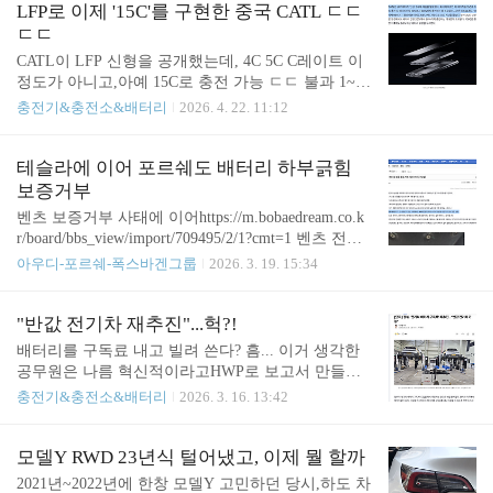
ves, and less range than the supplier cells they replace.ele
LFP로 이제 '15C'를 구현한 중국 CATL ㄷㄷ
ctrek.co 이게 번역https://www.digitaltoday.co.kr/news/a
ㄷㄷ
rticleView...
CATL이 LFP 신형을 공개했는데, 4C 5C C레이트 이
정도가 아니고,아예 15C로 충전 가능 ㄷㄷ 불과 1~2
년 전에 이런 기술들이 있었는데...https://meritocrat.tis
충전기&충전소&배터리
2026. 4. 22. 11:12
tory.com/1128 CATL Tectrans ; LFP 배터리 진화 끝은
어디까지CATL 배터리 중 LFP 기술을 극대화하고 있
다는 건이미 소개를 여러 차례 한 바 있음. 참고 http
테슬라에 이어 포르쉐도 배터리 하부긁힘
s://meritocrat.tistory.com/952 'CATL Shenxing 플러스'
보증거부
배터리와 벤츠 전기차 전략세계 최초의 4C 급 급속충
벤츠 보증거부 사태에 이어https://m.bobaedream.co.k
전이meritocrat.tistory.com 나트륨도 진행 중이고...htt
r/board/bbs_view/import/709495/2/1?cmt=1 벤츠 전기
ps://meritocrat.tistory.com/1497 중국CATL, 올해 말 나
차 배터리 교체 안내받았는데 7천만원이 말이 되나
아우디-포르쉐-폭스바겐그룹
2026. 3. 19. 15:34
트륨(Sodium)이온 배터리 ..
요? - 보배드림 수입차게시판(주) 보배네트워크 대표
이사: 김보배 서울 양천구 목동동로 233-1 드림타워 1
1,12층 사업자번호 : 117-81-64543 이메일 bobaedream
"반값 전기차 재추진"...헉?!
@bobaedream.co.kr 팩스 02-6499-2329 이용문의 02-7
배터리를 구독료 내고 빌려 쓴다? 흠... 이거 생각한
84-2329 제휴광고 070-4272-0114m.bobaedream.co.kr
공무원은 나름 혁신적이라고HWP로 보고서 만들면
.. 최근에 일어난 테슬라 모델Y 보증거부 사건은 잘
서 자랑스러워 했겠지? https://n.news.naver.com/mnew
충전기&충전소&배터리
2026. 3. 16. 13:42
아실테고보험회사가 사기로 신고까지 할 정도니...htt
s/article/366/0001148805?sid=101 [단독] 정부, ‘전기차
ps://meritocrat.tistory.com/2101 “하부..
배터리 구독제’ 재추진… “반값 전기차 가능”정부가
‘전기차 배터리 구독제’ 도입을 다시 추진하는 것으
모델Y RWD 23년식 털어냈고, 이제 뭘 할까
로 16일 전해졌다. 전기차 가격에서 배터리 값이 40%
2021년~2022년에 한창 모델Y 고민하던 당시,하도 차