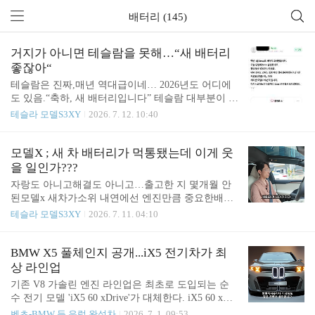
배터리 (145)
거지가 아니면 테슬람을 못해…“새 배터리
좋잖아“
테슬람은 진짜,매년 역대급이네… 2026년도 어디에
도 있음.“축하, 새 배터리입니다” 테슬람 대부분이 거
지마인드 - https://meritocrat.tistory.com/m/1865 “축하,
테슬라 모델S3XY
2026. 7. 12. 10:40
새 배터리입니다” 테슬람 대부분이 거지마인드몇년
전 모델s/x 배터리 터질때도 국내서 최초로 알렸고,모
델3/y 배터리 건도 제일 자세히 빨리 소개했는데,http
모델X ; 새 차 배터리가 먹통됐는데 이게 웃
s://meritocrat.tistory.com/m/239 테슬라 저승사자, '최
을 일인가???
대충전 감소 오류(BMS_a066)'테슬라 배터meritocrat.t
자랑도 아니고해결도 아니고…출고한 지 몇개월 안
istory.comBms 두번이나 터진 x차주에게…“신품이라
된모델x 새차가소위 내연에선 엔진만큼 중요한배터
서 기분 안좋으세요?”터져서 사람 다쳐봐야 정신 차
리가 나가서 갈았는데이게 뽑기운이라며 웃을 일인
테슬라 모델S3XY
2026. 7. 11. 04:10
리겠지?Meritocrat @ it’s electric
가? ㄷㄷ진짜 사고회로 자체를이해 못하겠네.문제는
대부분의 모델S/X 오너들이이런 이율배반적인 태도
로 차를 산다는 거…지금에야 수리 해 주겠지만단종
BMW X5 풀체인지 공개...iX5 전기차가 최
된 차 배터리가 과연… 흐음???https://youtu.be/lPCefrJ
상 라인업
ZBKQ?si=dOCtV0XvQPnbgOto FSD Lite도 풀리고, 배
기존 V8 가솔린 엔진 라인업은 최초로 도입되는 순
터리도 고장나고… (모델X 5개월 타본 리얼 후기)촬
수 전기 모델 'iX5 60 xDrive'가 대체한다. iX5 60 xDri
영일(7월 1일)에 1-2개월 이내에 대한민국에 FSD lite
ve는 전륜과 후륜에 각각 모터를 배치해 합산 총 출
벤츠-BMW 등 유럽 완성차
2026. 7. 1. 09:53