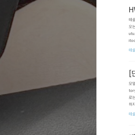
H
테슬
오는
ut
ito
테슬
[
모델
to
로는
하지
m.
테슬
름.