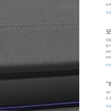
는데
트 
테슬
객들
모
모델
틴시
wd
rw
하는
테슬
훨씬
“
하이
슨 
테슬