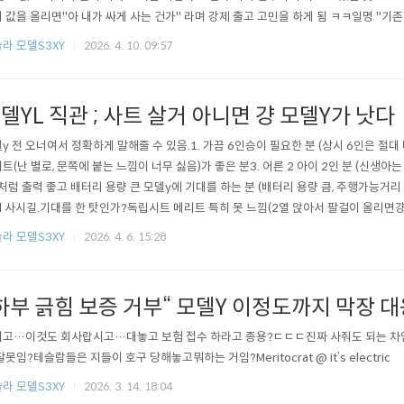
 값을 올리면"아 내가 싸게 사는 건가" 라며 강제 출고 고민을 하게 됨 ㅋㅋ일명 "기
저가형과 모델S/X 단종되니 값 올리는 것과 비슷) 3. 가격 살짝 올려 놓고, 보조금 
라 모델S3XY
2026. 4. 10. 09:57
이 살지 말지 고민하도록 하면 환불 안해줘도 되는 '계약금'+이자 부수익만 얼마냐..
델YL 직관 ; 사트 살거 아니면 걍 모델Y가 낫다
y 전 오너여서 정확하게 말해줄 수 있음.1. 가끔 6인승이 필요한 분 (상시 6인은 절대 
트(난 별로, 문쪽에 붙는 느낌이 너무 싫음)가 좋은 분3. 어른 2 아이 2인 분 (신생아는 안
처럼 출력 좋고 배터리 용량 큰 모델y에 기대를 하는 분 (배터리 용량 큼, 주행가능거리
d 사시길.기대를 한 탓인가?독립시트 메리트 특히 못 느낌(2열 앉아서 팔걸이 올리면걍
 상황임 ㄷㄷ)모델x 6인승 시트에 크게 실망했는데,모델y 6인승 2열도 크게 실망함.
라 모델S3XY
2026. 4. 6. 15:28
 좋음.결론 ; 모델sx는 이제 못사는거고, 결국 사트가 낫다.Meritocrat @ it..
하부 긁힘 보증 거부“ 모델Y 이정도까지 막장 대
고…이것도 회사랍시고…대놓고 보험 접수 하라고 종용?ㄷㄷㄷ진짜 사줘도 되는 차임
잘못임?테슬람들은 지들이 호구 당해놓고뭐하는 거임?Meritocrat @ it’s electric
라 모델S3XY
2026. 3. 14. 18:04