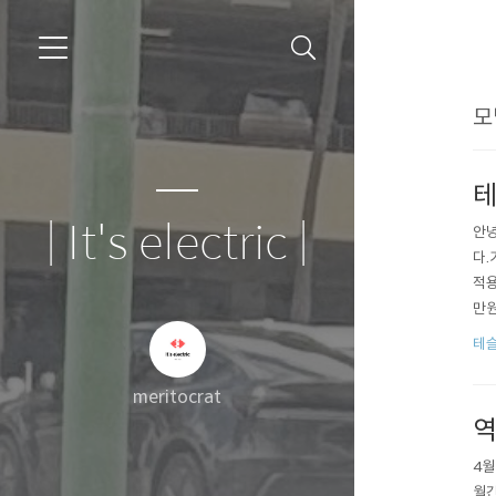
모
테
| It's electric |
안녕
다.
적용
만원)
6,9
테슬
meritocrat
역
4월
월간