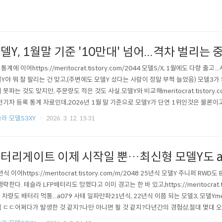
델Y, 1월말 기준 '10만대' 넘어...격차 벌리는 
 통계에 이어https://meritocrat.tistory.com/2044 모델S/X, 1월에도 다량 
Y야 뭐 잘 팔리는 건 맞고,(주변에도 모델Y 샀다는 사람이 정말 부쩍 늘었음) 모델3가
 못파는 것도 맞지만, 주문량도 적은 것도 사실.모델Y와 비교해meritocrat.tistory.
전기차 등록 통계 자료인데,2026년 1월 말 기준으로 모델Y가 단연 1위인것은 물론이고
 10만대를 넘어 (약 10만700대)2월에 10만 7721대를 기록하며 2위랑 격차를 벌리
라 모델S3XY
2026. 3. 12. 15:31
 랭킹. 왜 이렇게 많이 사는 거야.이러다 진짜 국민 전기차 되..
터리게이트 이제 시작일 뿐…최신형 모델Y도 a
년식 이어https://meritocrat.tistory.com/m/2048 25년식 모델Y 주니퍼 RW
생략한다. 테슬라 LFP배터리도 망했다고 이미 경고는 한 바 있고,https://meritocrat.ti
P 차량도 배터리 먹통...a079 사태 일파만파21년식, 22년식 이쯤 되는 모델3, 모델Ymerito
 ㄷㄷ어쩌다가 발생한 것 같지?나만 아니면 될 것 같지?다년간의 경험상,절대 몇대 오류
at @ it’s electric