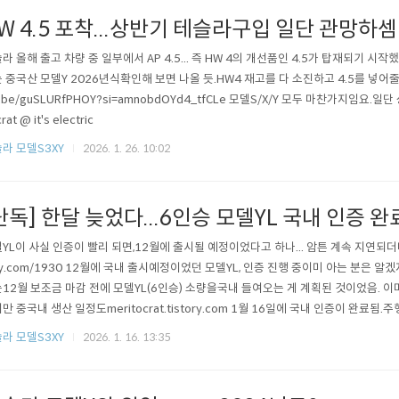
W 4.5 포착...상반기 테슬라구입 일단 관망하셈
라 올해 출고 차량 중 일부에서 AP 4.5... 즉 HW 4의 개선품인 4.5가 탑재되기 시
 중국산 모델Y 2026년식확인해 보면 나올 듯.HW4 재고를 다 소진하고 4.5를 넣어줄 가능
u.be/guSLURfPHOY?si=amnobdOYd4_tfCLe 모델S/X/Y 모두 마찬가지임요.일단 
crat @ it's electric
라 모델S3XY
2026. 1. 26. 10:02
단독] 한달 늦었다...6인승 모델YL 국내 인증 완
YL이 사실 인증이 빨리 되면,12월에 출시될 예정이었다고 하나... 암튼 계속 지연되더니... htt
ry.com/1930 12월에 국내 출시예정이었던 모델YL, 인증 진행 중이미 아는 분은
12월 보조금 마감 전에 모델YL(6인승) 소량을국내 들여오는 게 계획된 것이었음. 이
만 중국내 생산 일정도meritocrat.tistory.com 1월 16일에 국내 인증이 완료됨.
..저온에서 454km... 하드웨어 스펙을 보면 모터는 모델Y AWD 프리미엄 롱레인지와
라 모델S3XY
2026. 1. 16. 13:35
즉 배터리 총량이 약간 더 많다는 의미임. YL 88.1kWhvsY A..