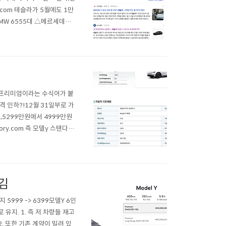
y.com 테슬라가 5월에도 1만
MW 6555대 △메르세데스-
포르쉐 820대 △토요타 804
서 프리미엄이라는 수식어가 붙
포 가격 인하?!12월 31일부로 가
로,5299만원에서 4999만원
ory.com 즉 모델y 스탠다드
 최근 완료됨.그런데 예상과
다드..
김
5999 -> 6399모델Y 6인
 유지. 1. 즉 저 차량들 재고
. 또한 기존 계약이 밀려 있