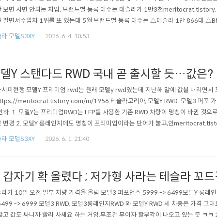
 보면 사면 안되는 차임. 브랜드별 등록 대수는 테슬라가 1만3천meritocrat.tistor
 팔면서수입차 1위를 또 했는데 5월 브랜드별 등록 대수는 △테슬라 1만 866대 △B
 3553대 △아우디 1509대 △렉서스 1291대 △볼보 1058대 △BYD 1032대 △
라 모델S3XY
2026. 6. 4. 10:53
△미니 604대 등으로 나타났다.https://n.news.naver.c..
델Y 스탠다드 RWD 국내 곧 출시할 듯…값은?
시피현행 모델Y 프리미엄 rwd는 원래 모델y rwd였는데 지난해 말에 값을 내리면
ttps://meritocrat.tistory.com/m/1956 테슬라코리아, 모델Y RWD-모델3 퍼
인하. 1. 모델Y는 프리미엄RWD는 LFP를 사용한 기존 RWD 차량이 명칭이 바뀐 것으
 변경 2. 모델Y 롱레인지에도 명칭이 프리미엄이라는 단어가 붙고,인meritocrat.tist
출시될 가능성이 있다는반증이었는데(모델3 스탠다드는 이미 올초에 국내 출시)인증이
라 모델S3XY
2026. 6. 1. 21:40
미국산 스탠다드가 아니라중국산 스탠다드가 들어올 듯.즉 기가 상하이에서모델y 스탠
 갑자기 확 올렸다 ; 저가형 사라는 테슬라 꼬드
라가 10일 오전 일부 차량 가격을 올림 모델3 퍼포먼스 5999 -> 6499모델Y 롱레인지 
6499 -> 6999 모델3 RWD, 모델3롱레인지RWD 와 모델Y RWD 세 차종은 가격 그대로
많고 값도 싸니까 빨리 사세요 하는 거임.무조건 무이자 할부각이 나오고 있는 듯 ㅋㅋ 2