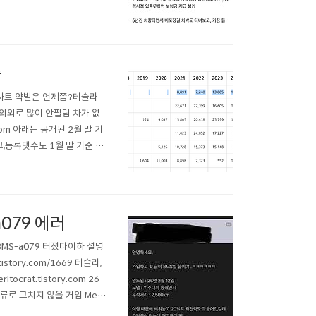
중
출고...사트 약발은 언제쯤?테슬라
 의외로 많이 안팔림.차가 없
com 아래는 공개된 2월 말 기
,등록댓수도 1월 말 기준 총
고 있음. 이건 1월,2월 등록
079 에러
D도 BMS-a079 터졌다이하 설명
story.com/1669 테슬라,
crat.tistory.com 26
로 그치지 않을 거임.Merit