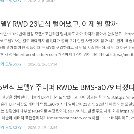
라 모델S3XY
2026. 3. 8. 06:42
델Y RWD 23년식 털어냈고, 이제 뭘 할까
21년~2022년에 한창 모델Y 고민하던 당시,하도 차가 하자가 많아서 안샀었고... https://me
26 모델Y 사는 걸로 허락까지 받았다가 결국 구매 안한 사연이게 참 거시기 한게, 테슬
극의 평가를 가진 상품이다. 모델Y를 구입하려고 세 번을 시승했는데, 세 번 다 다른 
에서 정식meritocrat.tistory.com 가격마저 1억이 넘어 버리더라고.https://meritocr
 히트! 모델Y 신차가격 1억1천634만6천원테슬라코리아는 인벤토리라는 메뉴를 통
라 모델S3XY
2026. 2. 26. 13:34
인으로 판매하고 있는데, 당초에는 이 메뉴가 거의 활성화가 ..
5년식 모델Y 주니퍼 RWD도 BMS-a079 터졌
 설명을 생략한다. 테슬라 LFP배터리도 망했다고 이미 경고는 한 바 있고,https://meritoc
테슬라, LFP 차량도 배터리 먹통...a079 사태 일파만파21년식, 22년식 이쯤 되는 모
는 상황인데,대부분 NCM으로 추정됐으며, a079에러... 발생 주요 사례 소개 https://meri
1 테슬라 배터리 폭탄돌려막기해meritocrat.tistory.com 이젠.... LFP 배터리라고
 마시길. https://bbs.ruliweb.com/community/board/300143/read/741
라 모델S3XY
2026. 2. 19. 13:54
 오류 터지..