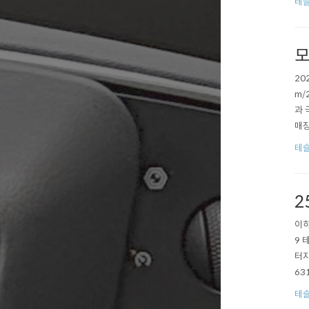
테슬
모
20
m/
과 
매장
트다
테슬
온라
2
이하
9 
터지
63
하지
테슬
ms