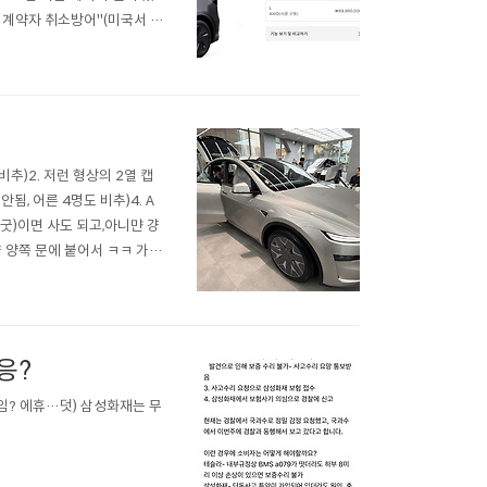
존 계약자 취소방어"(미국서 사
탈락 가능성 이슈도 대응하면서고
비추)2. 저런 형상의 2열 캡
됨, 어른 4명도 비추)4. A
 굿)이면 사도 되고,아니먄 걍
 양쪽 문에 붙어서 ㅋㅋ 가야
단 3열은 모델x보다 모델y가
응?
? 에휴…덧) 삼성화재는 무