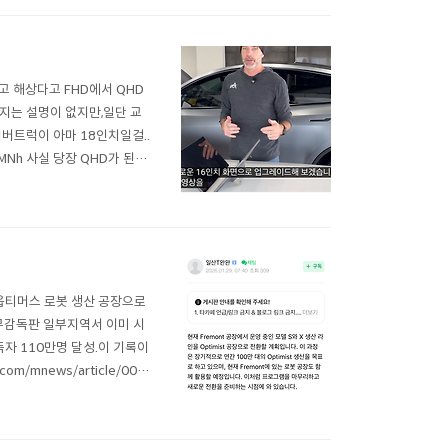
고 해상다고 FHD에서 QHD
는지는 설명이 없지만,일단 교
이버트럭이 아마 18인치일걸..
loAMNh 사실 당장 QHD가 된다
. 테슬라 차량 모니터가 파손
 옵티머스 로봇 생산 공장으로
무감독판 일부지역서 이미 시
독자 110만명 달성.이 기록이
om/mnews/article/001/
(종합)매출·주당순익, 시장 전망