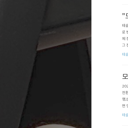
"
테슬
로 
체 
그 
고 
테슬
되거
모
20
전환
행,
면 
00
테슬
치 