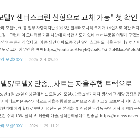
모델Y 센터스크린 신형으로 교체 가능" 첫 확인
라 모델Y , YL 등 일부 차량이지난 2025년 말부터모니터 크기가 16인치로 약간 커지
변경... 그런데 이 모니터를 기존 차량에 이식한 시도가 있네 ㅎㅎ 부품을 어떻게 구했
장착에는 문제가 없다고. 이 쯤 되면 아마도,중국산 알리 스크린도 나올 판인데? ㅎ 사
정도로 크기 키우면 흠 ㅋㅋ https://youtu.be/UyryhQvbaFs?si=2bHMxczWle
해서16인치로 약간 커진다고 해서 뭐가 잇점이 큰 건 아니지만,화질은 좋아질 듯 하고..
라 모델S3XY
2026. 2. 4. 09:50
나 고장났을 때 대안이 될 수 있겠다 싶음. Meritocrat @ it's elec..
델S/모델X 단종...사트는 자율주행 트럭으로
26년 1월 29일 어닝콜에서 1. 모델S와 모델X 단종.2분기까지 생산하고 해당 공장은
사이버트럭은 중장기적으로 자율주행 화물 트럭으로 진화 예고 2. 로보택시 서비스 
상반기에 지역 확대로보택시 생산도 곧 본격화. 3. 진정한 무감독 운영 시작 4. FSD 구
연간 수익 13억 달러. 5. 테슬라 매출, 실적은예상대로 안좋음. https://n.news.naver.c
15872802?sid=104 테슬라 작년 4분기 매출 3% 감소…"xAI에 20억달러 투자"
라 모델S3XY
2026. 1. 29. 11:21
상회…영업이익은 11%↓ 지난해 연간 전체매출, 전년보다 ..