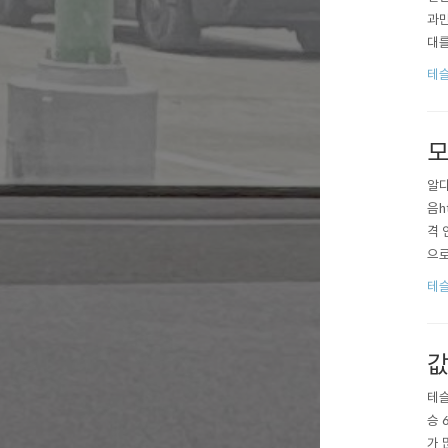
과만
대를
벤츠
테슬
대 
모
알다
음h
격 
으로
가 
테슬
달리
값
테슬
승 
가 