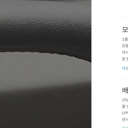
모
1월
모델
어서
준 
누적
테슬
댓수
배
25
을 
LF
년식
ocr