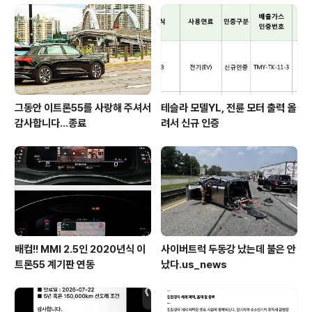
그동안 이트론55를 사랑해 주셔서
테슬라 모델YL, 전륜 모터 출력 올
감사합니다...종료
려서 신규 인증
배컴!! MMI 2.5인 2020년식 이
사이버트럭 두동강 났는데 불은 안
트론55 계기판 연동
났다.us_news