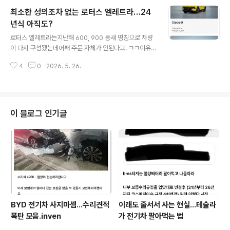
배터리에모터는 후륜 하나만 달려 있음.멀리 달리기 위해
최소한 성의조차 없는 로터스 엘레트라…24
... 퍼포먼스는 두 트림이 인증 받았는데,100kWh 배터리
는 동일모터도 앞뒤 한개씩 두개로 동일한데,중량 차이가
년식 아직도?
글 내용
있는 것으로 봐선 인치나 옵션 차이로 보임 가장 많이 살스
로터스 엘레트라는지난해 600, 900 등새 명칭으로 차량
탠다드 트림은배터리가 70kWh로 아마도 LFP일 것으로
이 다시 구성됐는데어째 주문 자체가 안된다고. ㅋㅋ이유
보이고,모터는 후륜 한개임 롱레인지와는 배터리 용량이
는 재고 때문임24년에 수입한 몇 안되는 재고를아직도 가
다름. (옵션 차이도 있겠지만...)총중량 공차중량이 딱 그만
4
0
2026. 5. 26.
지고 있음즉출재고 어쩌고 해서계속 무이자 가까운 프로모
큼 차이가 난다..
션 이런거 하는데고객들 미동도 없음.그도 그럴것이엘레트
라는 올해1월에 한대 2월에 한대 팔았음 ㅋㅋ즉출 참고 htt
ps://www.lotuscars.co.kr/ready_for_delivery_EL
ETRE 로터스자동차 차량목록│ELETRE로터스자동차 차
이 블로그 인기글
량목록│ELETREwww.lotuscars.co.kr5월 기준, 신규
오더 안되고자사 리스조건 재고 할인 17프로.2억이면 3천
400만원 까주는건데원래 하던 무이자 리스 이자혜택이랑
다를게 없는데초장기 악성재고를 아직도 이가격에 ㅋㅋ원
래 할..
BYD 전기차 사지마셈...수리견적
이래도 줄서서 사는 현실…테슬라
폭탄 모음.inven
가 전기차 팔아먹는 법