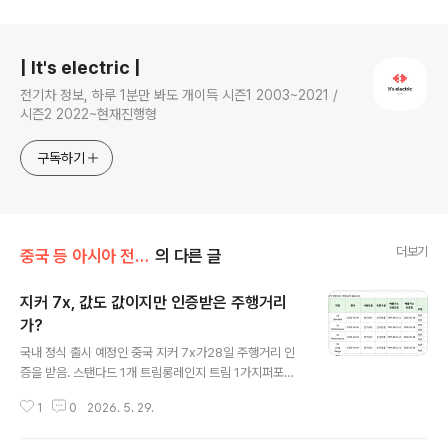
로그 정보
| It's electric |
전기차 정보, 하루 1분만 봐도 개이득 시즌1 2003~2021 /
시즌2 2022~현재진행형
구독하기
더보기
중국 등 아시아 전기차
의 다른 글
지커 7x, 값도 값이지만 인증받은 주행거리
가?
글 내용
국내 정식 출시 예정인 중국 지커 7x가28일 주행거리 인
증을 받음. 스탠다드 1개 트림롱레인지 트림 1가지퍼포먼
스 트림 2가지로 나올 모양. LFP일 것으로 보이는 스탠다
1
0
2026. 5. 29.
드 주행가능거리 ㄷㄷ2026년도 나온 차량 치곤 짧긴 짧
네.특히 저온에서는 레알 ㄷㄷ 롱레인지를 보면,100kWh