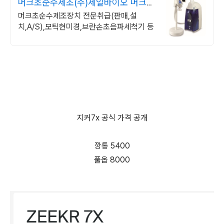
머크초순수제조(주)제일바이오 머크
초순수장비 할인이벤트중
머크초순수제조장치 전문취급(판매,설
치,A/S),모틱현미경,브란손초음파세척기 등
지커7x 공식 가격 공개
깡통 5400
풀옵 8000