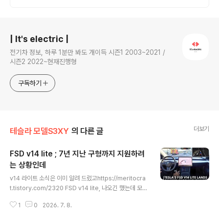
션 차량 빠른출고 선점하세요.
로그 정보
| It's electric |
전기차 정보, 하루 1분만 봐도 개이득 시즌1 2003~2021 /
시즌2 2022~현재진행형
구독하기
더보기
테슬라 모델S3XY
의 다른 글
FSD v14 lite ; 7년 지난 구형까지 지원하려
는 상황인데
글 내용
v14 라이트 소식은 이미 알려 드렸고https://meritocra
t.tistory.com/2320 FSD v14 lite, 나오긴 했는데 모델
s/x는 버림 ㅋㅋㅋㅋㅋ6월 말까지 구형 하드웨어 버전13
1
0
2026. 7. 8.
을 위한fsd가 마침내 미국서 공개릴리즈 노트 버전 2026.
20.5.1데이터 증류 방식으로꼭 필요한 것만 v14에서 뽑아