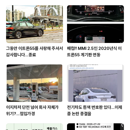
그동안 이트론55를 사랑해 주셔서
배컴!! MMI 2.5인 2020년식 이
감사합니다...종료
트론55 계기판 연동
이지차저 단전 넘어 회사 자체가
전기차도 흰색 번호판 있다...이제
위기?...점입가경
좀 논란 종결을