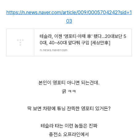
https://n.news.naver.com/article/009/0005704242?sid=1
03
테슬라, 이젠 ‘영포티·아재 車’ 됐다…20대보단 5
0대, 40~60대 앞다퉈 구입 [세상만車]
n.news.naver.com
본인이 영포티 아니면 되는건데.
긁 ㅋㅋ
딱 보면 차량에 튜닝 잔뜩한 영포티 있거든?
테슬라 타는 이런 놈들은 진짜
충전소 오프라인에서