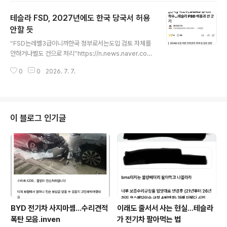
서 적용.Hw3는 영원히 감독형만…https://www.notate
테슬라 FSD, 2027년에도 한국 당국서 허용
slaapp.cmeritocrat.tistory.com 미국에서도 다양한
후기가 아주 조금씩 쏟아지기 시작함.대부분 얼리 리뷰를
안할 듯
글 내용
위한 인플루언서이긴 하지만... 의도된 메시지들이긴 하지
“FSD는레벨3급이니까한국 정부로서는도입 검토 자체를
만,어찌됐던 이 오래된 하드웨어로 발췌해서잘 구현한다는
안하거나별도 건으로 처리”https://n.news.naver.co
데 대단하기는 한 거 아님. (거의 대부분의 기존 레거시 제
m/article/421/0009043863?sid=101 [단독] 국토
조사들이 출시된 차량을..
0
0
2026. 7. 7.
부, DCAS 법제화 착수…테슬라 FSD 허용과 선 긋기정부
가 고도화된 운전자보조기술을 제도권에 편입하기 위해 운
전자제어보조장치(DCAS) 법제화에 나선다. 시장에서는
테슬라 FSD 허용 여부에 관심이 쏠리지만 국토교통부는 F
SD를 별도 기술로 판n.news.naver.com알림)2026.7.
이 블로그 인기글
7. 개정정보통신망법(입틀막법) 의거포스팅이 허위정보로
규정될 수 있으므로열람 외 재배포는 지양 바랍니다.Merit
ocrat @ it’s electric
BYD 전기차 사지마셈...수리견적
이래도 줄서서 사는 현실…테슬라
폭탄 모음.inven
가 전기차 팔아먹는 법