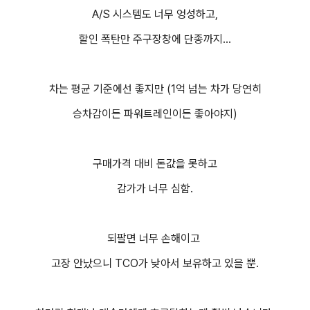
A/S 시스템도 너무 엉성하고,
할인 폭탄만 주구장창에 단종까지...
차는 평균 기준에선 좋지만 (1억 넘는 차가 당연히
승차감이든 파워트레인이든 좋아야지)
구매가격 대비 돈값을 못하고
감가가 너무 심함.
되팔면 너무 손해이고
고장 안났으니 TCO가 낮아서 보유하고 있을 뿐.