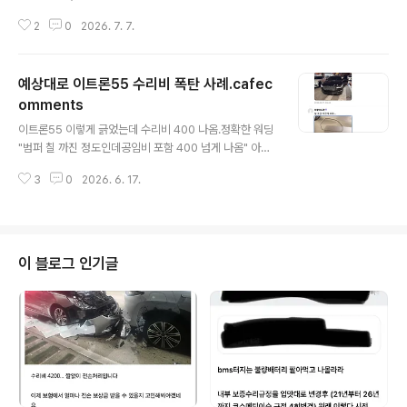
아우디 선택은가장 치명적 오판이었습니다. Meritocrat
판에 안드로이드오토 및 애플카플레이 화면을 띄울 수 있
@ it's electric
2
0
2026. 7. 7.
다고 함. (참고로 2020년식 이트론55만 MMI 2.5임따라
서 아래 내용은 이트론55 2021년식 이후는 해당 없음) 현
재는 카플레이 등이 연결되면 아우디 네비게이션 정보 창
예상대로 이트론55 수리비 폭탄 사례.cafec
이나침반 표시 외에는 완전히 바보가 되고 권한을 완전히
뺏기는데, 이게 화면이 연동되니 스마트폰 거치가 필요없
omments
글 내용
어질 듯 하여 흥미롭다. HUD 연동보다 훨씬 유용할 지도.h
이트론55 이렇게 긁었는데 수리비 400 나옴.정확한 워딩
ttps://meritocrat.tistory.com/1671 이트론55, HUD
"범퍼 칠 까진 정도인데공임비 포함 400 넘게 나옴" 아무
네비연동 베컴 할 필요 없는 이유.factsMIB3 이상 시스템
리 수입차라도, 범퍼 탈거하고 도색하고재조립하고꼭 필요
을 사용하는 이트론55 21년식 이후 차량들은,최..
3
0
2026. 6. 17.
한 부붐 교체하고이게 400만원이 넘는다는게 말이 됨? 이
래서 아우디 차, 이트론 전기차 시리즈가 안팔리는 거야. 불
합리하다고 생각되면,너네부터 달라져야 한다고 생각하지
않니? Meritocrat @ it's electric
이 블로그 인기글