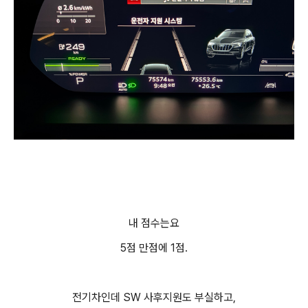
내 점수는요
5점 만점에 1점.
전기차인데 SW 사후지원도 부실하고,