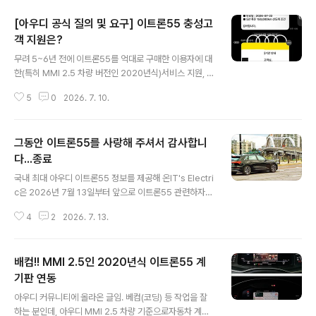
[아우디 공식 질의 및 요구] 이트론55 충성고
객 지원은?
글 내용
무려 5~6년 전에 이트론55를 억대로 구매한 이용자에 대
한(특히 MMI 2.5 차량 버전인 2020년식)서비스 지원, S
W지원, 하드웨어 하자 지원이 전혀 원활하지 않음. 아우디
5
0
2026. 7. 10.
코리아는 단종 전기차인 이트론55에 대한초기 충성 이용
자 지원이 매우 미흡함. 2020년, 2021년까지만 해도 코
로나 기간 동안이었고, 전기차 충전 인프라가 정말 열악했
그동안 이트론55를 사랑해 주셔서 감사합니
음.그럼에도 이트론55를 선택한 것임. 그런데, 지도도 업
데이트 안해줘,맨날 히터 하자, 모듈하자로 들락날락모터
다...종료
글 내용
감속기, 배터리모듈 나가는 건 예사고심지어 보증기간에
국내 최대 아우디 이트론55 정보를 제공해 온IT's Electri
센터 가도 부품이 바로 수급이 안됨. 지금 현재도 내 차량은
c은 2026년 7월 13일부터 앞으로 이트론55 관련하자나
그 허접한 마이아우디 커넥트가 전혀 동작하지 않고 있음.
문제 발생 이슈 외에는 더이상 이트론55에 대해 긍정 정보
센터 통화에서도 해줄 수 있는게 없다는 입장임. 이에 대해
4
2
2026. 7. 13.
를올리지 않을 예정입니다. 오늘 부로 아우디와 아우디코
어떤 합리적인 조치와 지..
리아,그리고 폭스바겐그룹 전체 라인업에 대한 전면 보이
콧을 시작합니다.(폭스바겐, 포르쉐, 람보르기니, 벤틀리 등
배컴!! MMI 2.5인 2020년식 이트론55 계
포함) 나는 전기차 불모지이던 시절 가장 초기내돈내산 충
성 고객으로서 아우디와 아우디코리아에게지난 5년 동안
기판 연동
글 내용
충분히 시간과 기회를 줬다고 생각합니다. 지난 25년 이상
아우디 커뮤니티에 올라온 글임. 베컴(코딩) 등 작업을 잘
활동을 유지해 온국내 최고 테크 블로거로서,BMW에 이어
하는 분인데, 아우디 MMI 2.5 차량 기준으로자동차 계기