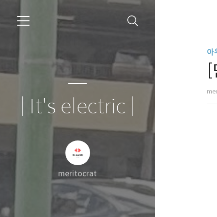
아
mer
| It's electric |
meritocrat