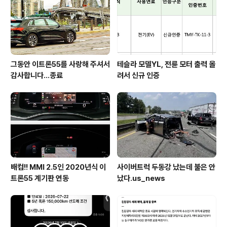
그동안 이트론55를 사랑해 주셔서
테슬라 모델YL, 전륜 모터 출력 올
감사합니다...종료
려서 신규 인증
배컴!! MMI 2.5인 2020년식 이
사이버트럭 두동강 났는데 불은 안
트론55 계기판 연동
났다.us_news