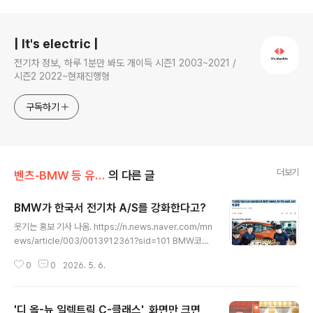
로그 정보
| It's electric |
전기차 정보, 하루 1분만 봐도 개이득 시즌1 2003~2021 /
시즌2 2022~현재진행형
구독하기
더보기
벤츠-BMW 등 유럽 완성차
의 다른 글
BMW가 한국서 전기차 A/S를 강화한다고?
글 내용
웃기는 홍보 기사 나옴. https://n.news.naver.com/mn
ews/article/003/0013912361?sid=101 BMW코리
아, 전동화 AS 인프라 강화…고전압 인력 480명, 전국 82
0
0
2026. 5. 6.
곳 거점 구축BMW코리아가 전동화 차량 고객의 소유 및
운행 전 과정에서 만족도를 높이기 위해 관련 사후 유지·보
수 서비스(AS) 인프라를 강화하고 있다 특히 전동화 전문
'디 올-뉴 일렉트릭 C-클래스', 화면만 크면
서비스 인력과 시설 확보로 업계의n.news.naver.com