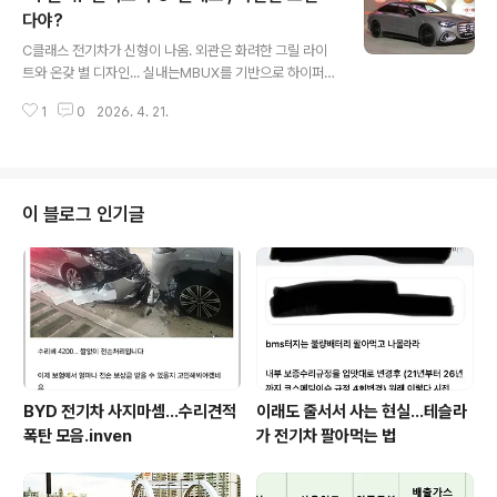
고전압 어쩌고 하면서 테크니션 키운다는데,그런 회사 치
다야?
글 내용
고 잘 하는 걸 본 적이 없음. 차량 수리 전문가랍시고,뭘 안
C클래스 전기차가 신형이 나옴. 외관은 화려한 그릴 라이
해줄 핑계만 찾지 고쳐 줄 생각이 없는 족속들이라. BMW
트와 온갖 별 디자인... 실내는MBUX를 기반으로 하이퍼스
A/S 속도가 빠른 건 국내 부품센터가 크기 때문인데,그거
크린을 꽉 채운 형상을 앞세움. 뭐, 이상하게 포장만 된 기
랑 현재 전기차 수리 대응속도와는 별 관..
1
0
2026. 4. 21.
능만 잔뜩이고,실제 벤츠가 내세우는 전기차 장점이 없음.h
ttps://n.news.naver.com/mnews/article/421/000
8901141?sid=103 '디 올-뉴 일렉트릭 C-클래스' 한국
서 최초 공개…"S 클래스급 승차감"글로벌 프리미엄 완성
차 브랜드 메르세데스-벤츠가 브랜드 핵심 볼륨 모델인 C-
이 블로그 인기글
클래스 전동화모델을 선보이며 중형 전기차 시장 공략에
나섰다. 특히 브랜드 역사상 처음으로 월드 프리미어(세n.n
ews.naver.com 차 팔기 싫은가 보네.값이 싼가? 혹시나
오해했다면,한 5천만원에 팔면 인정해 줄..
BYD 전기차 사지마셈...수리견적
이래도 줄서서 사는 현실…테슬라
폭탄 모음.inven
가 전기차 팔아먹는 법