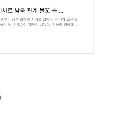
"정주영 소떼 방북처럼 전기차로 남북 관계 물꼬 틀 수 있을 것"
방북이 남북 화해의 시대를 열었듯, 전기차 교류 협
물이 될 수 있다는 제언이 나왔다. 임을출 경남대 극
야