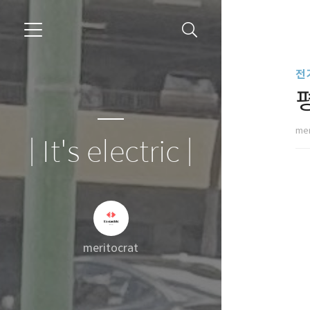
전
mer
| It's electric |
meritocrat