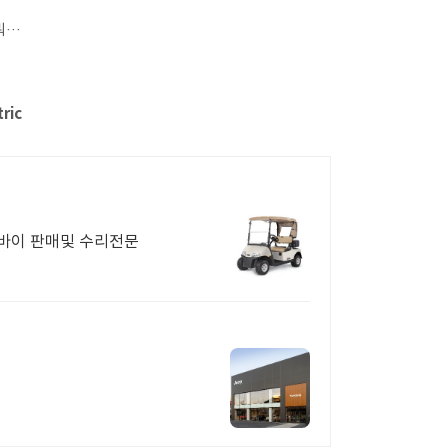
뭐…
tric
바이 판매및 수리전문