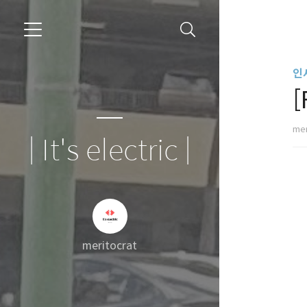
인
mer
| It's electric |
meritocrat