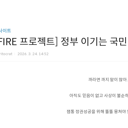
사이트
[FIRE 프로젝트] 정부 이기는 국민
itocrat
2026. 3. 24. 14:52
까라면 까지 말이 많아
아직도 믿음이 없고 사상이 불순하
잼통 정권성공을 위해 똘똘 뭉쳐야 