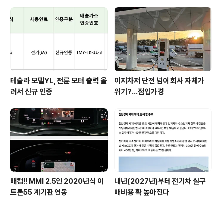
테슬라 모델YL, 전륜 모터 출력 올
이지차저 단전 넘어 회사 자체가
려서 신규 인증
위기?...점입가경
배컴!! MMI 2.5인 2020년식 이
내년(2027년)부터 전기차 실구
트론55 계기판 연동
매비용 확 높아진다