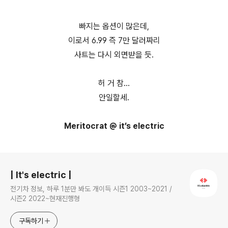
빠지는 옵션이 많은데,
이로서 6.99 즉 7만 달러짜리
사트는 다시 외면받을 듯.
허 거 참…
안일할세.
Meritocrat @ it’s electric
로그 정보
| It's electric |
전기차 정보, 하루 1분만 봐도 개이득 시즌1 2003~2021 /
시즌2 2022~현재진행형
구독하기