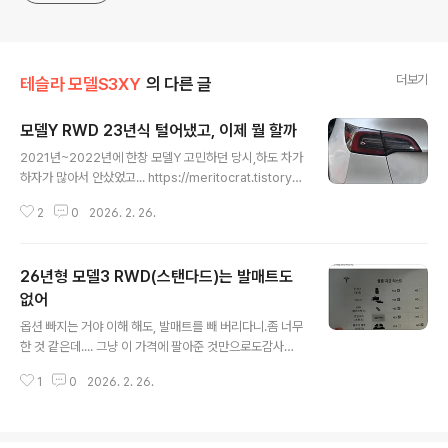
더보기
테슬라 모델S3XY
의 다른 글
모델Y RWD 23년식 털어냈고, 이제 뭘 할까
글 내용
2021년~2022년에 한창 모델Y 고민하던 당시,하도 차가
하자가 많아서 안샀었고... https://meritocrat.tistory.c
om/26 모델Y 사는 걸로 허락까지 받았다가 결국 구매 안
2
0
2026. 2. 26.
한 사연이게 참 거시기 한게, 테슬라 모델Y는 차 자체로 보
면 극과 극의 평가를 가진 상품이다. 모델Y를 구입하려고
세 번을 시승했는데, 세 번 다 다른 인상을 받았다. 첫번째
26년형 모델3 RWD(스탠다드)는 발매트도
는 테슬라 매장에서 정식meritocrat.tistory.com 가격
마저 1억이 넘어 버리더라고.https://meritocrat.tistor
없어
글 내용
y.com/303 히트다 히트! 모델Y 신차가격 1억1천634만
옵션 빠지는 거야 이해 해도, 발매트를 빼 버리다니.좀 너무
6천원테슬라코리아는 인벤토리라는 메뉴를 통해 신차 또
한 것 같은데.... 그냥 이 가격에 팔아준 것만으로도감사하
는 매입 중고차를 온라인으로 판매하고 있는데, 당초에는
란 뜻인가, 아니면 발매트도 알리에서 선택하라는깊은 뜻
이 메뉴가 거의 활성화가 ..
1
0
2026. 2. 26.
이 있는 건가 ㅋㅋ. Meritocrat @ it's electric