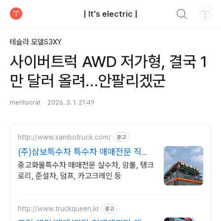
검색하기
| It's electric |
티스토리
테슬라 모델S3XY
사이버트럭 AWD 저가형, 결국 1
만 달러 올려…안팔리겠군
meritocrat
2026. 3. 1. 21:49
http://www.sambotruck.com/
광고
(주)삼보특수차 특수차 매매전문 직거
래
중고화물특수차 매매전문 살수차, 암롤, 탱크
로리, 준설차, 덤프, 카고크레인 등
http://www.truckqueen.kr
광고