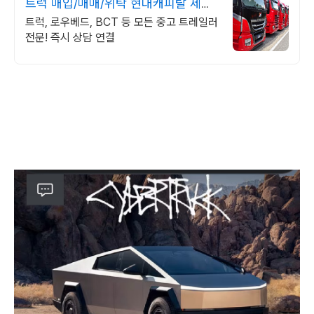
트럭 매입/매매/위탁 현대캐피탈 제휴
업체
트럭, 로우베드, BCT 등 모든 중고 트레일러
전문! 즉시 상담 연결