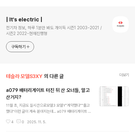
로그 정보
| It's electric |
전기차 정보, 하루 1분만 봐도 개이득 시즌1 2003~2021 /
시즌2 2022~현재진행형
구독하기
더보기
테슬라 모델S3XY
의 다른 글
a079 배터리게이트 터진 뒤 산 오너들, 알고
산거지?
글 내용
11월 초, 지금도 실시간으로모델3 모델Y"계약했다""출고
했다"이런 글이 계속 쏟아지는데... a079 배터리게이트 사
태는이들에겐 거의 무풍지대 수준 아님? 한쪽에서는 청원
4
0
2025. 11. 5.
하고 시위하고 난리인데다른 한쪽에서는 신차 역대급으로
뽑아주고 있음. 이쯤 되는 상식이라면, 차가 아예 안팔려야