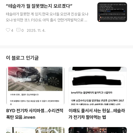
정상 아님? a079 배터리게이트 알고 샀으니 딴소리 안하
“테슬라가 뭘 잘못했는지 모르겠다”
하는 거 맞지? 올 초 출고분부터...타이트하게 잡아도 대략
글 내용
5~6월 이후 구매자들은, 절대 배터리게이트로 딴소리 하
테슬라가 잘못한 게 있지.한국 오너들 오만과 진상을 오냐
면 안됨.알고 샀으니까. 9월 말까지 약 3만7천명임.10월에
오냐 방치한 것.1. FSD도 아직 출시 안한거자발적으로 사
도 4천대 넘게 팔았으니 거의 4만명 넘음. 내가 배터리가
준거 아님?2. 테슬라가 우주최강 차라면서승차감과 마감
우려되면 테슬라 NCM 사지 말라고지난해는 물론이고, 특
4
0
2025. 11. 4.
까지 억지 쉴드한거 아님?3. 주식 좀 올랐다고 테멘 이러고
히 올해 초반에도 그렇게 말했는데, 20년 넘은 전문가 말
쇼 하고현토부니 뭐니 하면서 조롱도서슴지 않았는데?4.
은 아예 안듣는 ..
예약금 내 가면서 1-2년씩 줄선것도본인 판단 아님?팬보
이를 넘어 집착임.방치한 그게 잘못임…예컨데, 내연기관
제조사 중에서라도그 많은 엔진결함, 미션결함…이런 거 수
이 블로그 인기글
리하면서보증을 추가로 늘려주는 사례가 흔한가?심지어
리콜해도 보증이 늘어나진 않음.누누히 말했지만,고쳐주는
건 문제가 없는데누구는 리만/재생, 누구는 새 배터리 이 흐
리멍텅한 정책이 문제일 뿐,테슬라의 보증연장은 고육책…
같은 논리라면 아이폰 리퍼도 새 제품으로..
BYD 전기차 사지마셈...수리견적
이래도 줄서서 사는 현실…테슬라
폭탄 모음.inven
가 전기차 팔아먹는 법