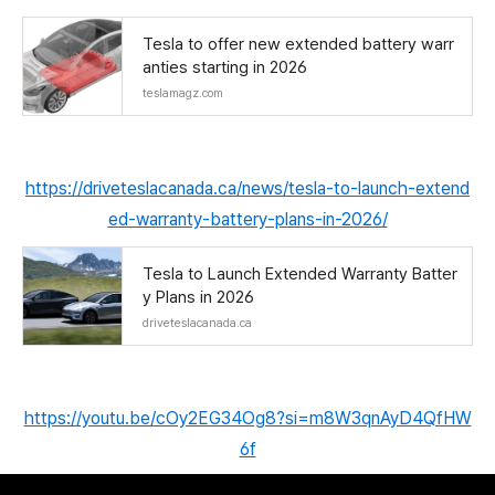
Tesla to offer new extended battery warr
anties starting in 2026
teslamagz.com
https://driveteslacanada.ca/news/tesla-to-launch-extend
ed-warranty-battery-plans-in-2026/
Tesla to Launch Extended Warranty Batter
y Plans in 2026
driveteslacanada.ca
https://youtu.be/cOy2EG34Og8?si=m8W3qnAyD4QfHW
6f