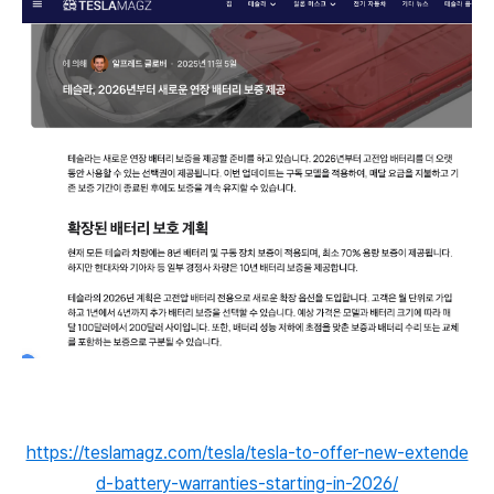
https://teslamagz.com/tesla/tesla-to-offer-new-extende
d-battery-warranties-starting-in-2026/